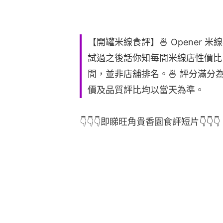
【開罐米線食評】🍜 Opener 
試過之後話你知每間米線店性價比。
間，並非店舖排名。🍜 評分滿分
價及品質評比均以當天為準。
👇👇👇即睇旺角貴香園食評短片👇👇👇