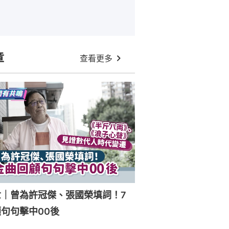
章
查看更多
世｜曾為許冠傑、張國榮填詞！7
句句擊中00後