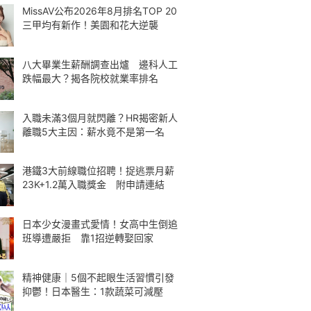
MissAV公布2026年8月排名TOP 20
三甲均有新作！美園和花大逆襲
八大畢業生薪酬調查出爐 邊科人工
跌幅最大？揭各院校就業率排名
入職未滿3個月就閃離？HR揭密新人
離職5大主因：薪水竟不是第一名
港鐵3大前線職位招聘！捉逃票月薪
23K+1.2萬入職獎金 附申請連結
日本少女漫畫式愛情！女高中生倒追
班導遭嚴拒 靠1招逆轉娶回家
精神健康｜5個不起眼生活習慣引發
抑鬱！日本醫生：1款蔬菜可減壓