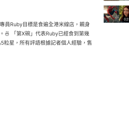
02
米線專員Ruby目標是食遍全港米線店，親身
🍜 「第X碗」代表Ruby已經食到第幾
為5粒星，所有評語根據記者個人經驗，售