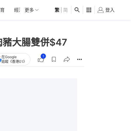
育
經濟
更多
01深圳
繁
觀點
|
简
健康
好食玩飛
登入
女
豬大腸雙併$47
1
在Google
追蹤《香港01》