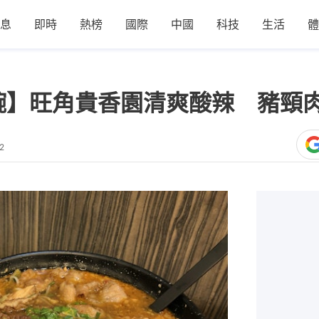
息
即時
熱榜
國際
中國
科技
生活
體
8碗】旺角貴香園清爽酸辣 豬頸肉
2