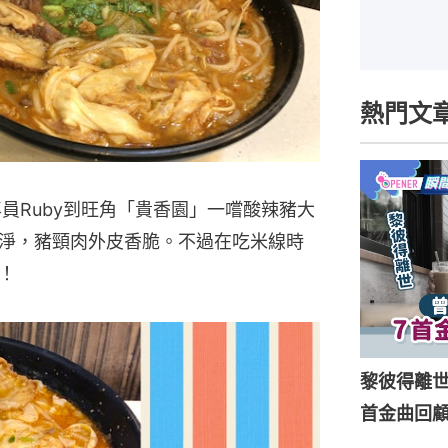
熱門文
員Ruby到旺角「貴香園」一嚐酸辣豬大
淨，豬頸肉外皮香脆。不過在吃米線時
！
黎彼得離
首金曲回顧