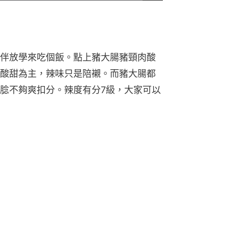
共
時
間
伴放學來吃個飯。點上豬大腸豬頸肉酸
酸甜為主，辣味只是陪襯。而豬大腸都
腍不夠爽扣分。辣度有分7級，大家可以