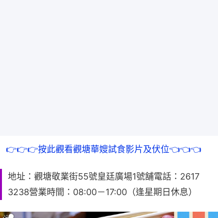
👉👉👉按此觀看觀塘華嫂試食影片及伏位👈👈👈
地址：觀塘敬業街55號皇廷廣場1號舖電話：2617
3238營業時間：08:00－17:00（逢星期日休息）