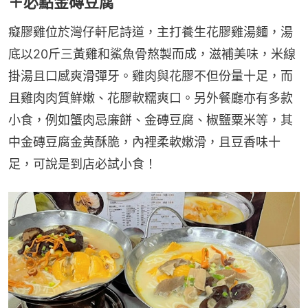
＋必點金磚豆腐
癡膠雞位於灣仔軒尼詩道，主打養生花膠雞湯麵，湯
底以20斤三黃雞和鯊魚骨熬製而成，滋補美味，米線
掛湯且口感爽滑彈牙。雞肉與花膠不但份量十足，而
且雞肉肉質鮮嫩、花膠軟糯爽口。另外餐廳亦有多款
小食，例如蟹肉忌廉餅、金磚豆腐、椒鹽粟米等，其
中金磚豆腐金黄酥脆，內裡柔軟嫩滑，且豆香味十
足，可說是到店必試小食！