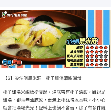
【6】尖沙咀農米莊　椰子雞湯清甜溜滑
椰子雞湯米線標榜養顏，湯底帶有椰子清甜，雖說是
雞湯，卻毫無油膩感，更灑上椰絲增添香味，不小心
就會把湯喝光光！配料上也絕不吝嗇，除了有多件雞