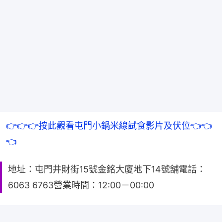
👉👉👉按此觀看屯門小鍋米線試食影片及伏位👈👈
👈
地址：屯門井財街15號金銘大廈地下14號舖電話：
6063 6763營業時間：12:00－00:00