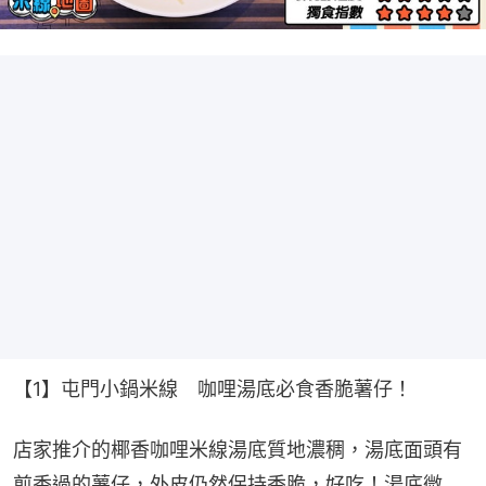
【1】屯門小鍋米線　咖哩湯底必食香脆薯仔！
店家推介的椰香咖哩米線湯底質地濃稠，湯底面頭有
煎香過的薯仔，外皮仍然保持香脆，好吃！湯底微