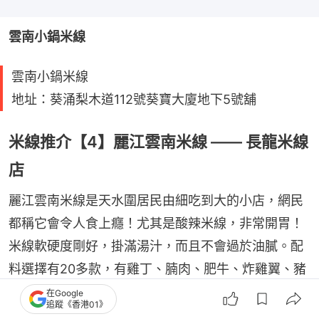
雲南小鍋米線
雲南小鍋米線
地址：葵涌梨木道112號葵寶大廈地下5號舖
米線推介【4】麗江雲南米線 —— 長龍米線
店
麗江雲南米線是天水圍居民由細吃到大的小店，網民
都稱它會令人食上癮！尤其是酸辣米線，非常開胃！
米線軟硬度剛好，掛滿湯汁，而且不會過於油膩。配
料選擇有20多款，有雞丁、腩肉、肥牛、炸雞翼、豬
紅、肥腸、蘿蔔等等。而招牌脆炸酥肉和蒜泥白肉最
在Google
追蹤《香港01》
受歡迎！