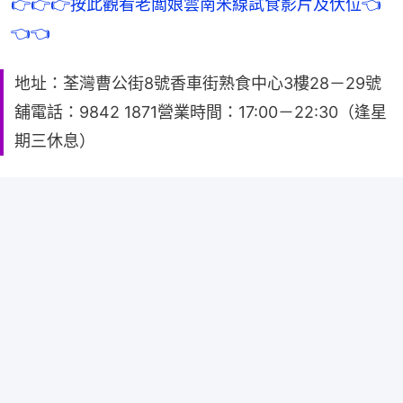
👉👉👉按此觀看老闆娘雲南米線試食影片及伏位👈
👈👈
地址：荃灣曹公街8號香車街熟食中心3樓28－29號
舖電話：9842 1871營業時間：17:00－22:30（逢星
期三休息）