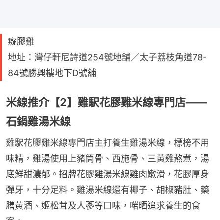
癡膠雞
地址：灣仔軒尼詩道254號地舖／太子荔枝角道78-
84號勝興樓地下D號舖
米線推介【2】雞駅花膠雞米線專門店——
石鍋雞湯米線
雞駅花膠雞米線專門店主打養生雞湯米線，標榜不用
味精，雞湯使用上豬筒骨、西施骨、三黃雞熬煮，湯
底鮮甜濃郁。招牌花膠雞湯米線雞肉嫩滑，花膠厚身
彈牙，十分足料。雞湯米線還有椰子、胡椒豬肚、藥
膳黃酒、姬松茸及人蔘等口味，啱晒追求養生的食