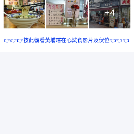
+
4
👉👉👉按此觀看黃埔嚐在心試食影片及伏位👈👈👈