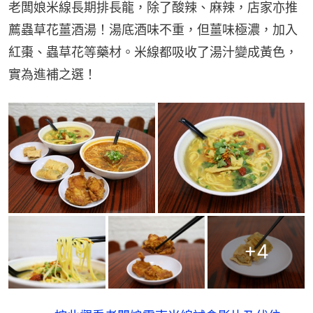
老闆娘米線長期排長龍，除了酸辣、麻辣，店家亦推
薦蟲草花薑酒湯！湯底酒味不重，但薑味極濃，加入
紅棗、蟲草花等藥材。米線都吸收了湯汁變成黃色，
實為進補之選！
+
4