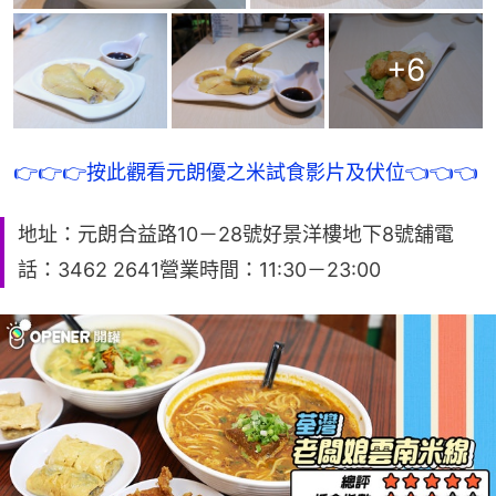
+
6
👉👉👉按此觀看元朗優之米試食影片及伏位👈👈👈
地址：元朗合益路10－28號好景洋樓地下8號舖​電
話：3462 2641營業時間：11:30－23:00