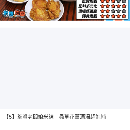
【5】荃灣老闆娘米線　蟲草花薑酒湯超進補