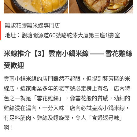
雞駅花膠雞米線專門店
地址：觀塘開源道60號駱駝漆大廈第三座1樓I室
米線推介【3】雲南小鍋米線 —— 雪花雞絲
受歡迎
雲南小鍋米線的店門雖然不起眼，但提到葵芳區的米
線店，這家開業多年的老字號必定榜上有名！店內特
色之一就是「雪花雞絲」，像雪花般的質感，幼細的
雞絲浸在湯內，十分入味！店內必試皇牌小鍋米線，
有足料腩肉、雞絲及螺旋藻，令人「食過返尋味」
啊！