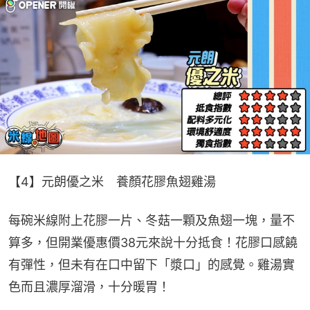
【4】元朗優之米　養顏花膠魚翅雞湯
每碗米線附上花膠一片、冬菇一顆及魚翅一塊，量不
算多，但開業優惠價38元來說十分抵食！花膠口感饒
有彈性，但未有在口中留下「漿口」的感覺。雞湯實
色而且濃厚溜滑，十分暖胃！