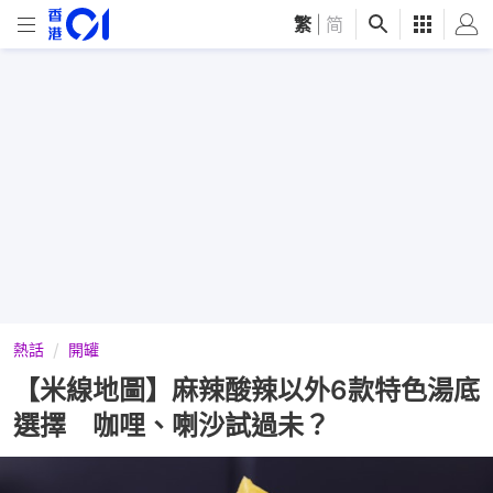
繁
|
简
熱話
開罐
【米線地圖】麻辣酸辣以外6款特色湯底
選擇 咖哩、喇沙試過未？