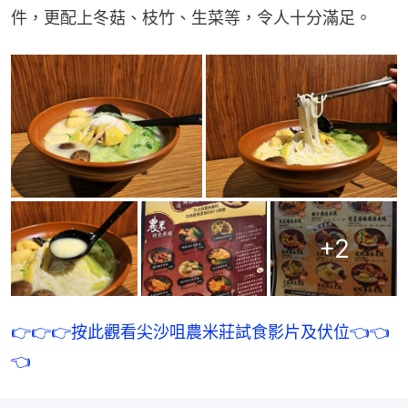
件，更配上冬菇、枝竹、生菜等，令人十分滿足。
+
2
👉👉👉按此觀看尖沙咀農米莊試食影片及伏位👈👈
👈