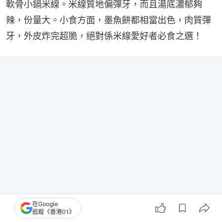
軟骨小鍋米線。米線質地偏彈牙，而且湯底濃郁夠
辣，份量大。小食方面，墨魚餅都相當出色，肉質彈
牙，外皮炸完超脆，絕對係米線愛好者必食之選！
在Google
追蹤《香港01》