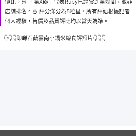
價比。🍜 「第X碗」代表Ruby已經食到第幾間，並非
店舖排名。🍜 評分滿分為5粒星，所有評語根據記者
個人經驗，售價及品質評比均以當天為準。
👇👇👇即睇石蔭雲南小鍋米線食評短片👇👇👇