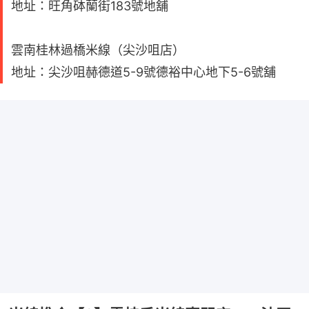
地址：旺角砵蘭街183號地舖
雲南桂林過橋米線（尖沙咀店）
地址：尖沙咀赫德道5-9號德裕中心地下5-6號舖