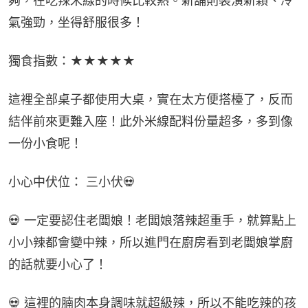
夠，在吃辣米線的時候比較熱。新舖則裝潢新穎、冷
氣強勁，坐得舒服很多！
獨食指數：★★★★★
這裡全部桌子都使用大桌，實在太方便搭檯了，反而
結伴前來更難入座！此外米線配料份量超多，多到像
一份小食呢！
小心中伏位： 三小伏💀
💀 一定要認住老闆娘！老闆娘落辣超重手，就算點上
小小辣都會變中辣，所以進門在廚房看到老闆娘掌廚
的話就要小心了！
💀 這裡的腩肉本身調味就超級辣，所以不能吃辣的孩