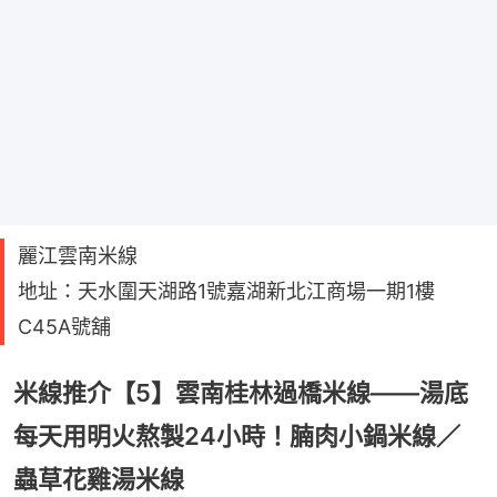
麗江雲南米線
地址：天水圍天湖路1號嘉湖新北江商場一期1樓
C45A號舖
米線推介【5】雲南桂林過橋米線——湯底
每天用明火熬製24小時！腩肉小鍋米線／
蟲草花雞湯米線