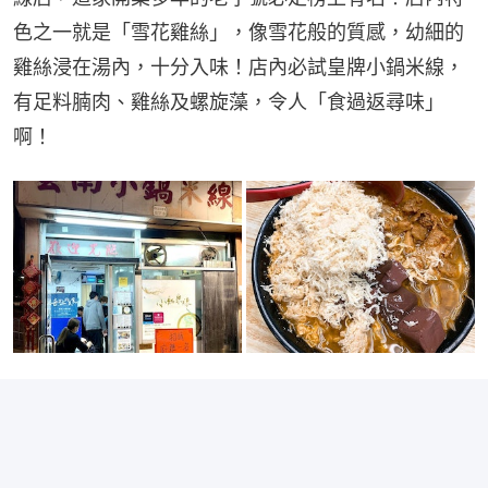
色之一就是「雪花雞絲」，像雪花般的質感，幼細的
雞絲浸在湯內，十分入味！店內必試皇牌小鍋米線，
有足料腩肉、雞絲及螺旋藻，令人「食過返尋味」
啊！