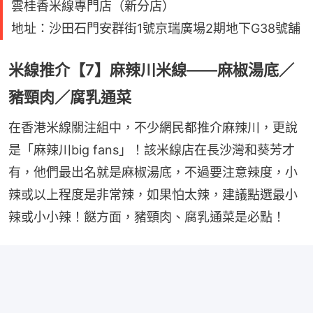
雲桂香米線專門店（新分店）
地址：沙田石門安群街1號京瑞廣場2期地下G38號舖
米線推介【7】麻辣川米線——麻椒湯底／
豬頸肉／腐乳通菜
在香港米線關注組中，不少網民都推介麻辣川，更說
是「麻辣川big fans」！該米線店在長沙灣和葵芳才
有，他們最出名就是麻椒湯底，不過要注意辣度，小
辣或以上程度是非常辣，如果怕太辣，建議點選最小
辣或小小辣！餸方面，豬頸肉、腐乳通菜是必點！