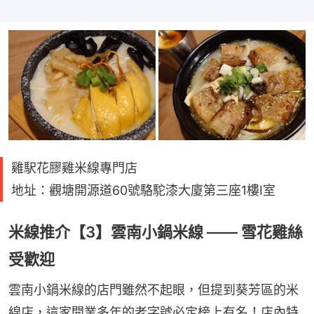
雞駅花膠雞米線專門店
地址：觀塘開源道60號駱駝漆大廈第三座1樓I室
米線推介【3】雲南小鍋米線 —— 雪花雞絲
受歡迎
雲南小鍋米線的店門雖然不起眼，但提到葵芳區的米
線店，這家開業多年的老字號必定榜上有名！店內特