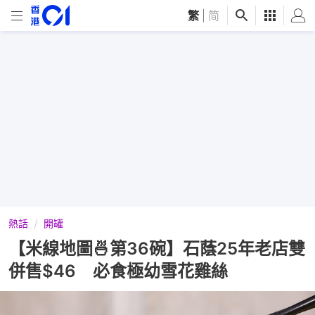
繁
|
简
熱話
開罐
【米線地圖🍜第36碗】石蔭25年老店雙
併售$46 必食極幼雪花雞絲