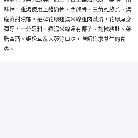
味精，雞湯使用上豬筒骨、西施骨、三黃雞熬煮，湯
底鮮甜濃郁。招牌花膠雞湯米線雞肉嫩滑，花膠厚身
彈牙，十分足料。雞湯米線還有椰子、胡椒豬肚、藥
膳黃酒、姬松茸及人蔘等口味，啱晒追求養生的食
客。