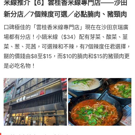
米線推介【6】雲桂香米線專門店——沙田
新分店／7個辣度可選／必點腩肉、豬頸肉
口碑極佳的「雲桂香米線專門店」現在在沙田京瑞廣
場都有分店！小鍋米線（$34）配有芽菜、酸菜、韮
菜、葱、芫茜，可選辣和不辣，有7個辣度任君選擇，
餸的價錢由$8至$15，而$10的腩肉和$15的豬頸肉更
是必吃名物！