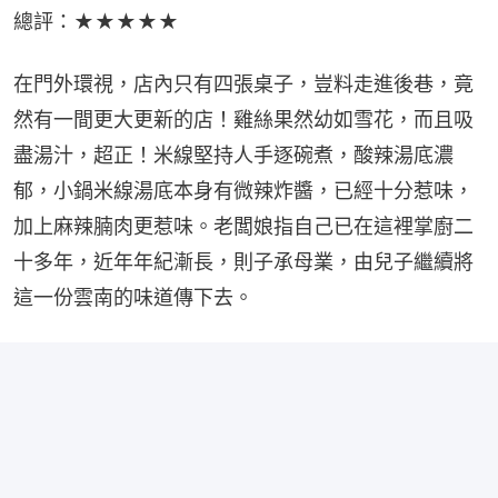
間
總評：★★★★★
在門外環視，店內只有四張桌子，豈料走進後巷，竟
然有一間更大更新的店！雞絲果然幼如雪花，而且吸
盡湯汁，超正！米線堅持人手逐碗煮，酸辣湯底濃
郁，小鍋米線湯底本身有微辣炸醬，已經十分惹味，
加上麻辣腩肉更惹味。老闆娘指自己已在這裡掌廚二
十多年，近年年紀漸長，則子承母業，由兒子繼續將
這一份雲南的味道傳下去。