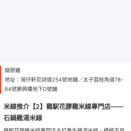
癡膠雞
地址：灣仔軒尼詩道254號地舖／太子荔枝角道78-
84號勝興樓地下D號舖
米線推介【2】雞駅花膠雞米線專門店——
石鍋雞湯米線
雞駅花膠雞米線專門店主打養生雞湯米線，標榜不用