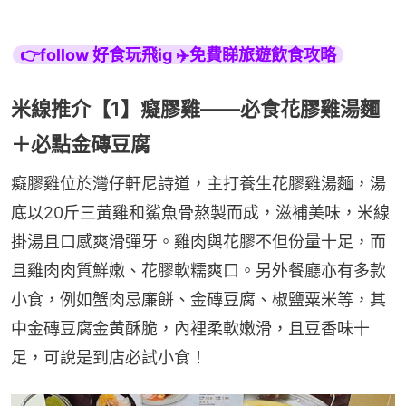
👉follow 好食玩飛ig ✈️免費睇旅遊飲食攻略
米線推介【1】癡膠雞——必食花膠雞湯麵
＋必點金磚豆腐
癡膠雞位於灣仔軒尼詩道，主打養生花膠雞湯麵，湯
底以20斤三黃雞和鯊魚骨熬製而成，滋補美味，米線
掛湯且口感爽滑彈牙。雞肉與花膠不但份量十足，而
且雞肉肉質鮮嫩、花膠軟糯爽口。另外餐廳亦有多款
小食，例如蟹肉忌廉餅、金磚豆腐、椒鹽粟米等，其
中金磚豆腐金黄酥脆，內裡柔軟嫩滑，且豆香味十
足，可說是到店必試小食！