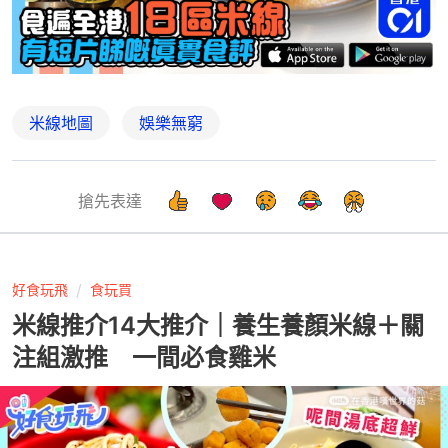
米線地圖
娛樂無窮
搶先表達
好食玩飛
食玩買
米線推介14大推介｜養生養顏米線＋關
注組激推 一間必食雞米