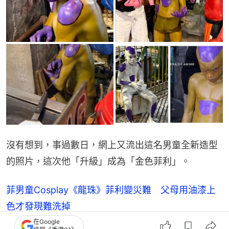
沒有想到，事過數日，網上又流出這名男童全新造型
的照片，這次他「升級」成為「金色菲利」。
菲男童Cosplay《龍珠》菲利變災難 父母用油漆上
色才發現難洗掉
在Google
日本箱根驛傳賽事名物 菲利軍團落力扭腰跳舞為跑