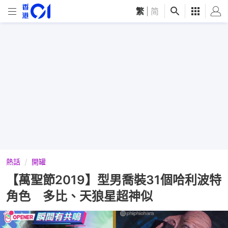
繁
|
简
熱話
開罐
【萬聖節2019】型男喬裝31個哈利波特
角色 多比、天狼星超神似