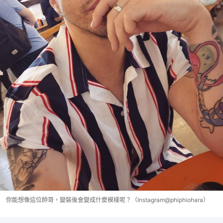
你能想像這位帥哥，變裝後會變成什麼模樣呢？（Instagram@phiphiohara）