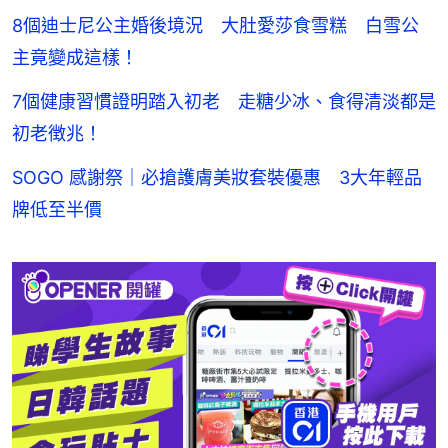
8個迪士尼公主婚後境況 大肚愛莎食雪糕 白雪公
主竟變成這樣！
7個健康習慣證明踏入初老 走糖少冰、食得清淡都是
初老徴兆！
SOGO 感謝祭｜必搶護膚美妝套裝優惠 3大年輕品
牌低至半價