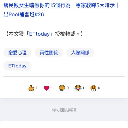
網民數女生暗戀你的15個行為 專家教睇5大暗示｜
出Pool補習班#26
【本文獲「
ETtoday
」授權轉載。】
戀愛心理
兩性關係
人際關係
ETtoday
1
1
0
1
0
你可能感興趣