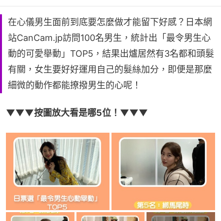
在心儀男生面前到底要怎麼做才能留下好感？日本網
站CanCam.jp訪問100名男生，統計出「最令男生心
動的可愛舉動」TOP5，結果出爐居然有3名都和頭髮
有關，女生要好好運用自己的髮絲加分，即便是那麼
細微的動作都能撩撥男生的心呢！
▼▼▼按圖放大看是哪5位！▼▼▼