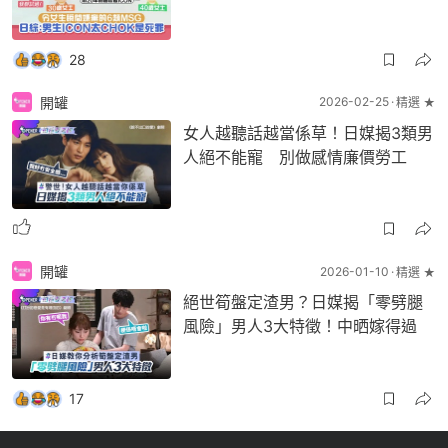
28
開罐
2026-02-25
精選 ★
女人越聽話越當係草！日媒揭3類男
人絕不能寵 別做感情廉價勞工
開罐
2026-01-10
精選 ★
絕世筍盤定渣男？日媒揭「零劈腿
風險」男人3大特徵！中晒嫁得過
17