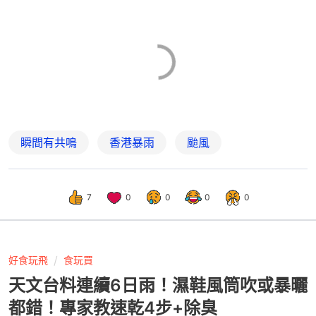
瞬間有共鳴
香港暴雨
颱風
7
0
0
0
0
好食玩飛
食玩買
天文台料連續6日雨！濕鞋風筒吹或暴曬
都錯！專家教速乾4步+除臭