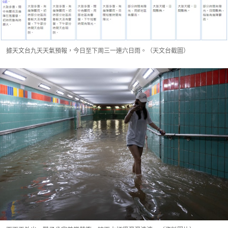
據天文台九天天氣預報，今日至下周三一連六日雨。（天文台截圖）