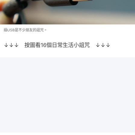
插USB是不少朋友的詛咒。
↓↓↓　按圖看16個日常生活小詛咒　↓↓↓