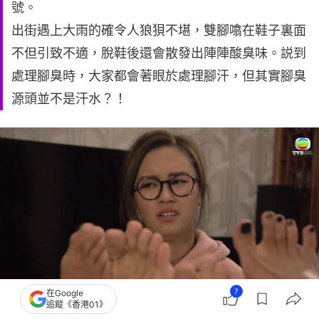
號。
出街遇上大雨的確令人狼狽不堪，雙腳噏在鞋子裏面
不但引致不適，脫鞋後還會散發出陣陣酸臭味。説到
處理腳臭時，大家都會著眼於處理腳汗，但其實腳臭
源頭並不是汗水？！
7
在Google
追蹤《香港01》