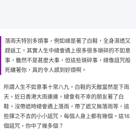
落雨天特別多煩事，例如總是著了白鞋，全身濕透又
趕返工。其實人生中總會遇上很多很多瑣碎的不如意
事，雖然不是甚麼大事，但這些瑣碎事，總像詛咒般
死纏著你，真的令人感到好煩啊。
所謂人生不如意事十常八九，白鞋的天敵當然是下雨
天，近日香港大雨連連，總會有不幸的朋友著了白
鞋。沒帶遮時總會遇上落雨，帶了遮又無落雨等，這
些揮之不去的小小詛咒，每個人身上都有幾個。這16
個詛咒，你中了幾多個？