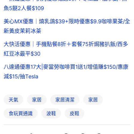
魚5餸2人餐$109
美心MX優惠｜燒乳鴿$39+限時優惠$9.9咖啡果茶/全
新黃皮茉莉冰茶
大快活優惠｜手機點餐8折＋套餐75折焗豬扒飯/西多
紅豆冰最平$30
八達通優惠17大|麥當勞咖啡買1送1/增值賺$150/惠康
減$15/抽Tesla
天氣
家居
家居清潔
家居
食玩買通識
波鞋
皮鞋