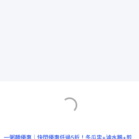
一粥麵優惠｜快閃優惠低過5折！冬瓜盅+滷水鵝+煎