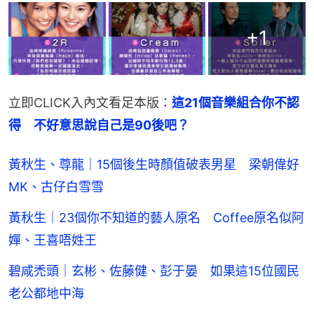
+
1
立即CLICK入內文看足本版：
這21個音樂組合你不認
得　不好意思說自己是90後吧？
黃秋生、尊龍｜15個後生時顏值破表男星 梁朝偉好
MK、古仔白雪雪
黃秋生｜23個你不知道的藝人原名 Coffee原名似阿
嬋、王喜唔姓王
碧咸禿頭｜玄彬、佐藤健、彭于晏 如果這15位國民
老公都地中海