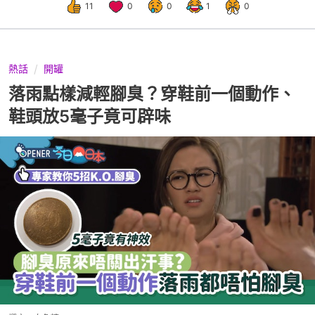
11
0
0
1
0
熱話
開罐
落雨點樣減輕腳臭？穿鞋前一個動作、
鞋頭放5毫子竟可辟味