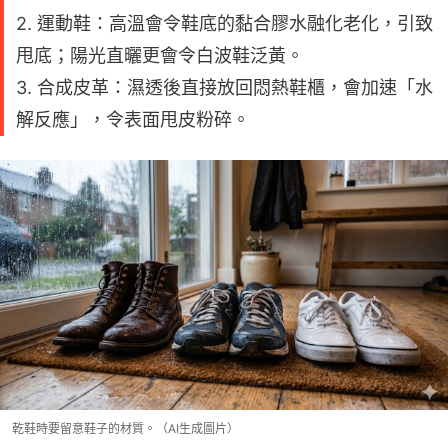
2. 運動鞋：高溫會令鞋底的黏合膠水融化老化，引致
甩底；陽光直曬更會令白波鞋泛黃。
3. 合成皮革：濕透後直接放回悶熱鞋櫃，會加速「水
解反應」，令表面甩皮粉碎。
乾鞋時要留意鞋子的材質。（AI生成圖片）