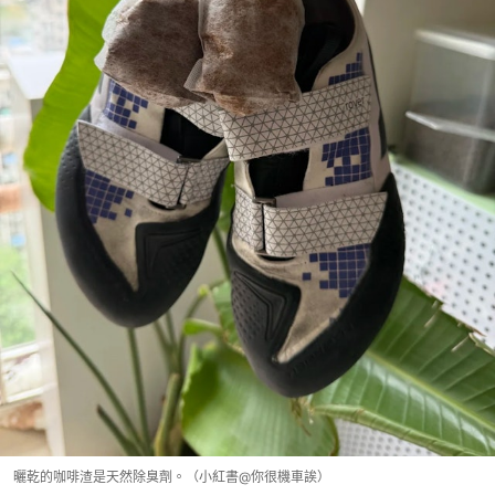
曬乾的咖啡渣是天然除臭劑。（小紅書@你很機車誒）