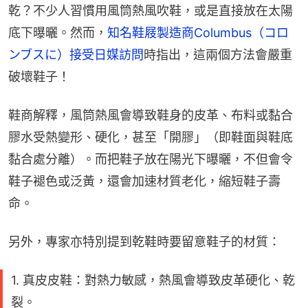
乾？不少人習慣用風筒熱風吹鞋，或是直接放在太陽
底下曝曬。然而，
知名鞋屐製造商Columbus（コロ
ンブスに）接受日媒訪問
時指出，這兩個方法會嚴重
破壞鞋子！
鞋商解釋，風筒熱風會導致鞋身的皮革、布料或黏合
膠水受熱變形、硬化，甚至「開膠」（即鞋面與鞋底
黏合處分離）。而把鞋子放在陽光下曝曬，不但會令
鞋子褪色或泛黃，還會加速材質老化，縮短鞋子壽
命。
另外，專家亦特別提到乾鞋時要留意鞋子的材質：
1. 真皮皮鞋：對熱力敏感，熱風會導致皮革硬化、乾
裂。