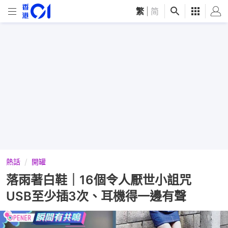
繁
|
简
熱話
開罐
落雨著白鞋｜16個令人厭世小詛咒
USB至少插3次、耳機得一邊有聲