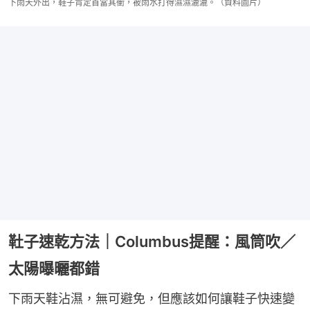
下雨天外出，鞋子肯定首當其衝，被雨水打得濕濕漉漉。（資料圖片）
靯子速乾方法｜Columbus提醒：風筒吹／
太陽曝曬都錯
下雨天鞋沾濕，無可避免，但應該如何讓鞋子快速變