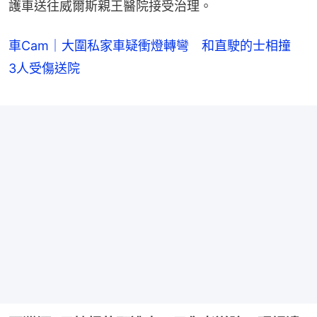
護車送往威爾斯親王醫院接受治理。
車Cam｜大圍私家車疑衝燈轉彎 和直駛的士相撞
3人受傷送院