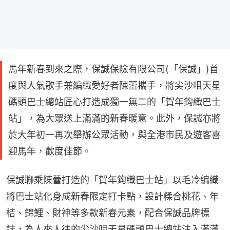
馬年新春到來之際，保誠保險有限公司(「保誠」)首
度與人氣歌手兼編織愛好者陳蕾攜手，將尖沙咀天星
碼頭巴士總站匠心打造成獨一無二的「賀年鈎織巴士
站」，為大眾送上滿滿的新春暖意。此外，保誠亦將
於大年初一再次舉辦公眾活動，與全港市民及遊客喜
迎馬年，歡度佳節。
保誠聯乘陳蕾打造的「賀年鈎織巴士站」以毛冷編織
將巴士站化身成新春限定打卡點，設計糅合桃花、年
桔、錦鯉、財神等多款新春元素，配合保誠品牌標
誌，為人來人往的尖沙咀天星碼頭巴士總站注入滿滿