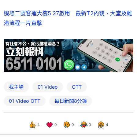
機場二號客運大樓5.27啟用 最新T2內貌、大堂及離
港流程一片直擊
我主場
01 Video
OTT
01‌ ‌Video‌ ‌OTT
每日新聞8分鐘
4
0
0
0
4