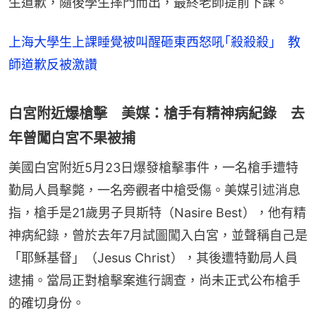
生道歉，隨後學生摔門而出，最終老師提前下課。
上海大學生上課睡覺被叫醒砸東西怒吼｢殺殺殺｣ 教
師道歉反被激讚
白宮附近爆槍擊 美媒：槍手有精神病紀錄 去
年曾闖白宮不果被捕
美國白宮附近5月23日爆發槍擊事件，一名槍手遭特
勤局人員擊斃，一名旁觀者中槍受傷。美媒引述消息
指，槍手是21歲男子貝斯特（Nasire Best），他有精
神病紀錄，曾於去年7月試圖闖入白宮，並聲稱自己是
「耶穌基督」（Jesus Christ），其後遭特勤局人員
逮捕。當局正對槍擊案進行調查，尚未正式公布槍手
的確切身份。