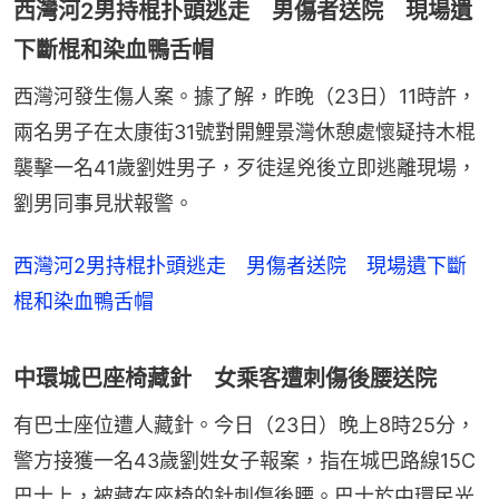
西灣河2男持棍扑頭逃走 男傷者送院 現場遺
下斷棍和染血鴨舌帽
西灣河發生傷人案。據了解，昨晚（23日）11時許，
兩名男子在太康街31號對開鯉景灣休憩處懷疑持木棍
襲擊一名41歲劉姓男子，歹徒逞兇後立即逃離現場，
劉男同事見狀報警。
西灣河2男持棍扑頭逃走 男傷者送院 現場遺下斷
棍和染血鴨舌帽
中環城巴座椅藏針 女乘客遭刺傷後腰送院
有巴士座位遭人藏針。今日（23日）晚上8時25分，
警方接獲一名43歲劉姓女子報案，指在城巴路線15C
巴士上，被藏在座椅的針刺傷後腰。巴士於中環民光