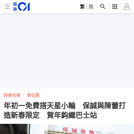
繁
|
简
好食玩飛
食玩買
年初一免費搭天星小輪 保誠與陳蕾打
造新春限定 賀年鈎織巴士站