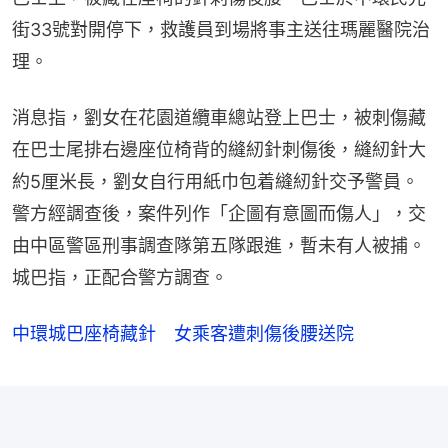
街33號對開停下，救護員到場將事主送往瑪麗醫院治
理。
消息指，劉女在花園道纜車總站登上巴士，被刺傷藏
在巴士尾排右邊座位椅背的縫紉針刺傷後，縫紉針大
約5厘米長，劉女自行用紙巾包着縫紉針交予警員。
警方經調查後，案件列作「企圖有意圖而傷人」，交
由中區警區刑事調查隊第五隊跟進，暫未有人被捕。
城巴指，正配合警方調查。
中環城巴座椅藏針 女乘客遭刺傷後腰送院