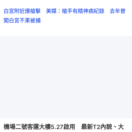
白宮附近爆槍擊 美媒：槍手有精神病紀錄 去年曾
闖白宮不果被捕
機場二號客運大樓5.27啟用 最新T2內貌、大