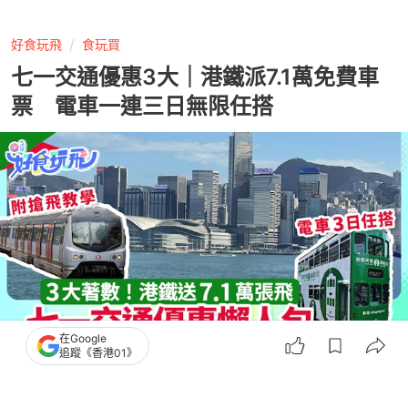
好食玩飛
食玩買
七一交通優惠3大｜港鐵派7.1萬免費車
票 電車一連三日無限任搭
在Google
追蹤《香港01》
撰文：
蘇琬淇
出版：
2026-06-30 16:03
更新：
2026-07-01 00:20