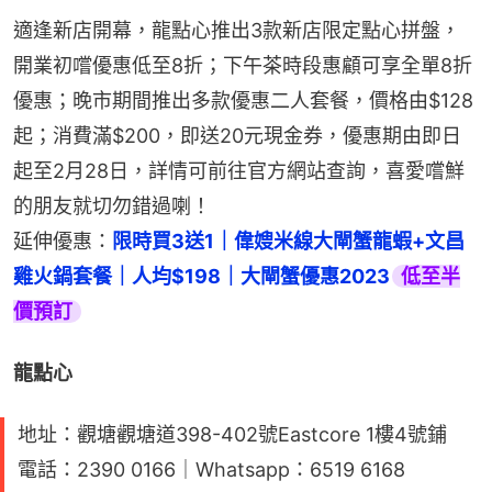
適逢新店開幕，龍點心推出3款新店限定點心拼盤，
開業初嚐優惠低至8折；下午茶時段惠顧可享全單8折
優惠；晚市期間推出多款優惠二人套餐，價格由$128
起；消費滿$200，即送20元現金券，優惠期由即日
起至2月28日，詳情可前往官方網站查詢，喜愛嚐鮮
的朋友就切勿錯過喇！
延伸優惠：
限時買3送1｜偉嫂米線大閘蟹龍蝦+文昌
雞火鍋套餐｜人均$198｜大閘蟹優惠2023
低至半
價預訂
龍點心 
地址：觀塘觀塘道398-402號Eastcore 1樓4號鋪
電話：2390 0166｜Whatsapp：6519 6168