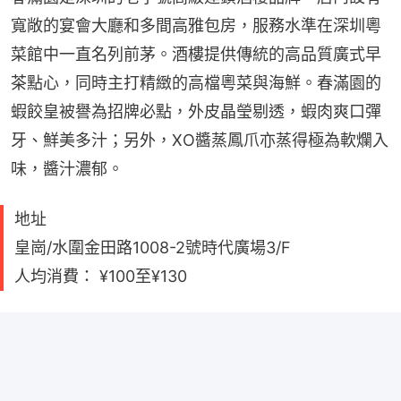
寬敞的宴會大廳和多間高雅包房，服務水準在深圳粵
菜館中一直名列前茅。酒樓提供傳統的高品質廣式早
茶點心，同時主打精緻的高檔粵菜與海鮮。春滿園的
蝦餃皇被譽為招牌必點，外皮晶瑩剔透，蝦肉爽口彈
牙、鮮美多汁；另外，XO醬蒸鳳爪亦蒸得極為軟爛入
味，醬汁濃郁。
地址
皇崗/水圍金田路1008-2號時代廣場3/F
人均消費： ¥100至¥130