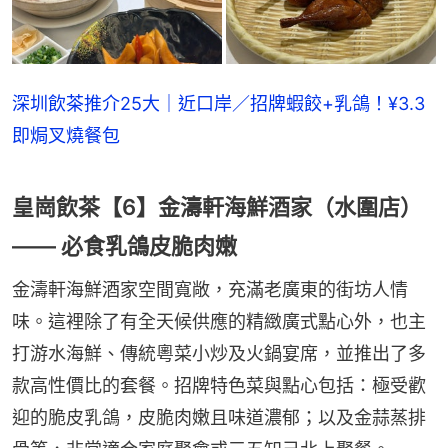
深圳飲茶推介25大｜近口岸／招牌蝦餃+乳鴿！¥3.3
即焗叉燒餐包
皇崗飲茶【6】金濤軒海鮮酒家（水圍店）
—— 必食乳鴿皮脆肉嫩
金濤軒海鮮酒家空間寬敞，充滿老廣東的街坊人情
味。這裡除了有全天候供應的精緻廣式點心外，也主
打游水海鮮、傳統粵菜小炒及火鍋宴席，並推出了多
款高性價比的套餐。招牌特色菜與點心包括：極受歡
迎的脆皮乳鴿，皮脆肉嫩且味道濃郁；以及金蒜蒸排