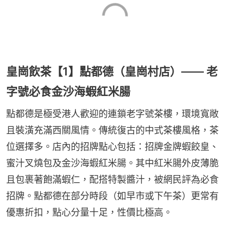
皇崗飲茶【1】點都德（皇崗村店）—— 老
字號必食金沙海蝦紅米腸
點都德是極受港人歡迎的連鎖老字號茶樓，環境寬敞
且裝潢充滿西關風情。傳統復古的中式茶樓風格，茶
位選擇多。店內的招牌點心包括：招牌金牌蝦餃皇、
蜜汁叉燒包及金沙海蝦紅米腸。其中紅米腸外皮薄脆
且包裹著飽滿蝦仁，配搭特製醬汁，被網民評為必食
招牌。點都德在部分時段（如早市或下午茶）更常有
優惠折扣，點心分量十足，性價比極高。