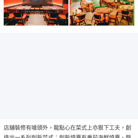
店舖裝修有噱頭外，龍點心在菜式上亦狠下工夫，創
造出一系列創新菜式：創新燒賣有番茄海鮮燒賣、龍