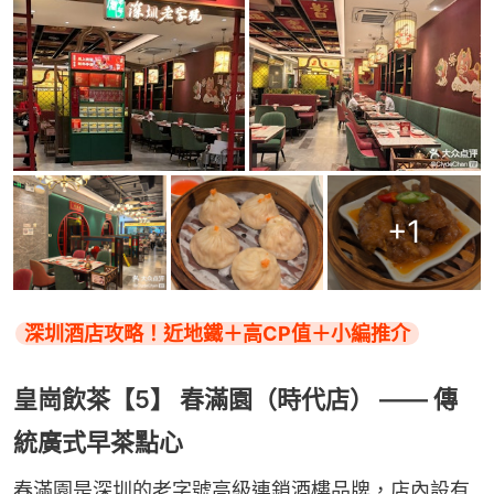
+
1
深圳酒店攻略！近地鐵＋高CP值＋小編推介
皇崗飲茶【5】 春滿園（時代店） —— 傳
統廣式早茶點心
春滿園是深圳的老字號高級連鎖酒樓品牌，店內設有