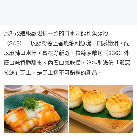
另外改造級數堪稱一絕的口水汁龍利魚腸粉
（$48），以腸粉卷上香脆龍利魚塊，口感嫩滑，配
以麻辣口水汁，實在好新奇。拉絲菠蘿包（$36）外
層口味香脆甜蜜、內層口感軟糯，餡料則滿佈「邪惡
拉絲」芝士，是芝士迷不可錯過的新品。