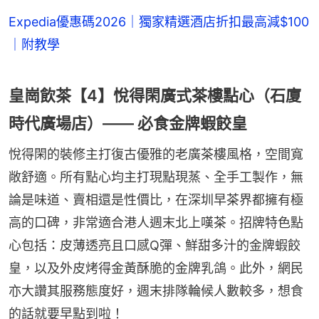
Expedia優惠碼2026｜獨家精選酒店折扣最高減$100
｜附教學
皇崗飲茶【4】悅得閑廣式茶樓點心（石廈
時代廣場店）—— 必食金牌蝦餃皇
悅得閑的裝修主打復古優雅的老廣茶樓風格，空間寬
敞舒適。所有點心均主打現點現蒸、全手工製作，無
論是味道、賣相還是性價比，在深圳早茶界都擁有極
高的口碑，非常適合港人週末北上嘆茶。招牌特色點
心包括：皮薄透亮且口感Q彈、鮮甜多汁的金牌蝦餃
皇，以及外皮烤得金黃酥脆的金牌乳鴿。此外，網民
亦大讚其服務態度好，週末排隊輪候人數較多，想食
的話就要早點到啦！