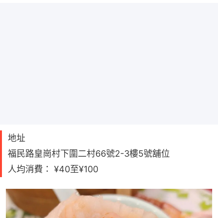
地址
福民路皇崗村下圍二村66號2-3樓5號舖位
人均消費： ¥40至¥100