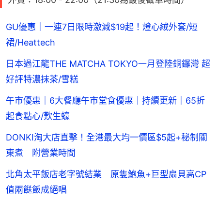
GU優惠｜一連7日限時激減$19起！燈心絨外套/短
裙/Heattech
日本過江龍THE MATCHA TOKYO一月登陸銅鑼灣 超
好評特濃抹茶/雪糕
午市優惠｜6大餐廳午市堂食優惠｜持續更新｜65折
起食點心/歎生蠔
DONKI淘大店直擊！全港最大均一價區$5起+秘制關
東煮 附營業時間
北角太平飯店老字號結業 原隻鮑魚+巨型扇貝高CP
值兩餸飯成絕唱