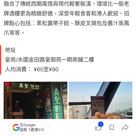
融合了傳統西關風情與現代輕奢裝潢，環境比一般老
牌酒樓更為精緻舒適，深受年輕食客和港人歡迎。招
牌點心包括：黑松露帶子餃、酥皮叉燒包及醬汁蒸鳳
爪等等。
地址
皇崗/水圍金田路皇御苑一期商舖二樓
人均消費： ¥60至¥90
1
在Google
追蹤《香港01》