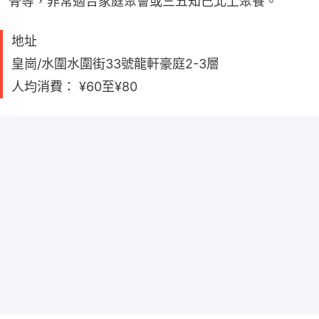
骨等，非常適合家庭聚會或三五知己北上聚餐。
地址
皇崗/水圍水圍街33號龍軒豪庭2-3層
人均消費： ¥60至¥80