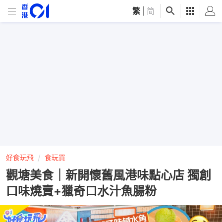
繁
|
简
好食玩飛
食玩買
觀塘美食｜新開懷舊風港味點心店 獨創
口味燒賣+獵奇口水汁魚腸粉