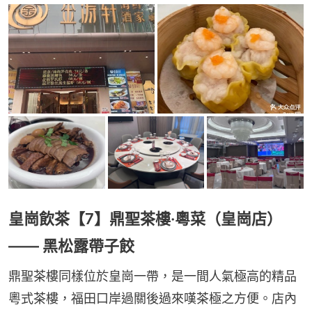
皇崗飲茶【7】鼎聖茶樓·粵菜（皇崗店）
—— 黑松露帶子餃
鼎聖茶樓同樣位於皇崗一帶，是一間人氣極高的精品
粵式茶樓，福田口岸過關後過來嘆茶極之方便。店內