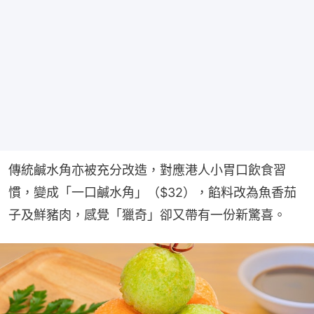
傳統鹹水角亦被充分改造，對應港人小胃口飲食習
慣，變成「一口鹹水角」（$32），餡料改為魚香茄
子及鮮豬肉，感覺「獵奇」卻又帶有一份新驚喜。