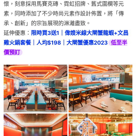
懷，刻意採用馬賽克磚、霓虹招牌、舊式圍欄等元
素，同時添加了不少時尚元素作設計佈置，將「傳
承、創新」的宗旨展現的淋灕盡致。
延伸優惠：
限時買3送1｜偉嫂米線大閘蟹龍蝦+文昌
雞火鍋套餐｜人均$198｜大閘蟹優惠2023
低至半
價預訂