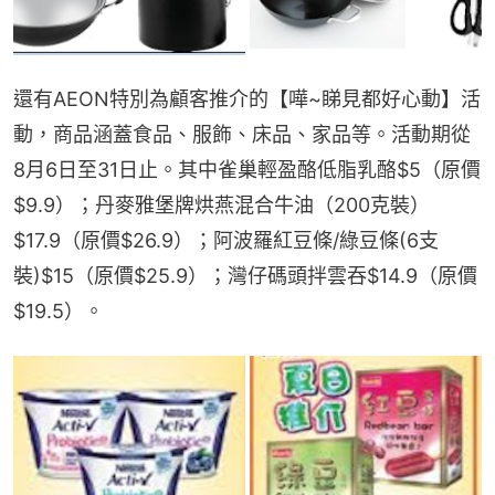
還有AEON特別為顧客推介的【嘩~睇見都好心動】活
動，商品涵蓋食品、服飾、床品、家品等。活動期從
8月6日至31日止。其中雀巢輕盈酪低脂乳酪$5（原價
$9.9）；丹麥雅堡牌烘燕混合牛油（200克裝）
$17.9（原價$26.9）；阿波羅紅豆條/綠豆條(6支
裝)$15（原價$25.9）；灣仔碼頭拌雲吞$14.9（原價
$19.5）。