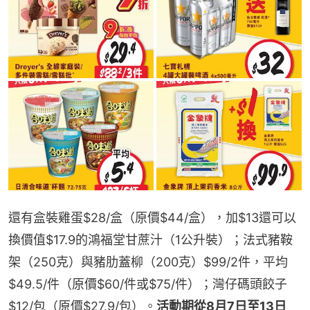
還有盒裝雞蛋$28/盒（原價$44/盒），加$13還可以
換價值$17.9的鴻福堂甘蔗汁（1公升裝）；法式豬鞍
架（250克）與豬肋蓋柳（200克）$99/2件，平均
$49.5/件（原價$60/件或$75/件）；灣仔碼頭餃子
$12/包（原價$27.9/包）。
活動期從8月7日至13日