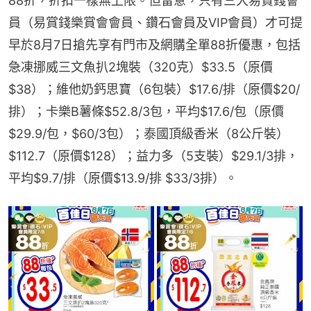
88折，折扣一樣無上限。但留意，只有三大易賞錢會
員（易賞錢樂賞會會員、鑽石會員及VIP會員）才可提
早於8月7日搶先享有門市及網購全單88折優惠，包括
急凍挪威三文魚扒2塊裝（320克）$33.5（原價
$38）；維他奶鈣思寶（6包裝）$17.6/排（原價$20/
排）；卡樂B薯條$52.8/3包，平均$17.6/包（原價
$29.9/包，$60/3包）；泰國頂級香米（8公斤裝）
$112.7（原價$128）；益力多（5支裝）$29.1/3排，
平均$9.7/排（原價$13.9/排 $33/3排）。