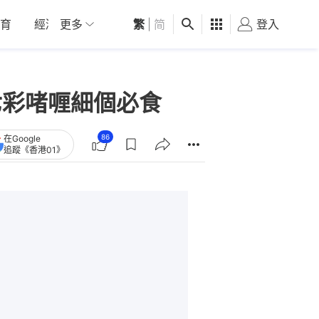
育
經濟
更多
01深圳
繁
觀點
|
简
健康
好食玩飛
登入
女
七彩啫喱細個必食
86
在Google
追蹤《香港01》