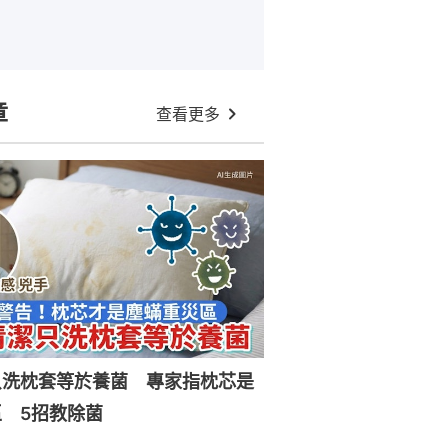
章
查看更多
只洗枕套等於養菌 專家指枕芯是
 5招教除菌