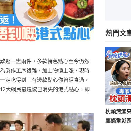
熱門文
歎返一盅兩件，多款特色點心至今仍然
為製作工序複雜，加上物價上漲，現時
一定吃得到！有邊款點心你曾經食過，
12大網民最遺憾已消失的港式點心，即
枕頭清潔
塵蟎重災區