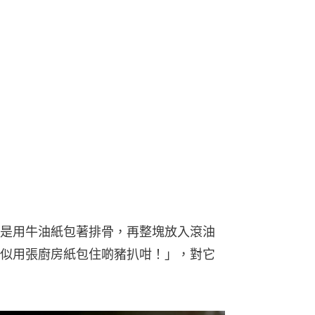
是用牛油紙包著排骨，再整塊放入滾油
似用張廚房紙包住啲豬扒咁！」，對它