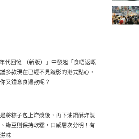
90年代回憶 （新版）」中發起「食唔返嘅
議多款現在已經不見蹤影的港式點心，
你又鍾意食邊款呢？
是將粽子包上炸漿後，再下油鍋酥炸製
、綠豆則保持軟糯，口感層次分明！有
滋味！