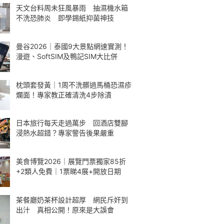
天文台料周未狂風暴雨 抽濕機水箱
不洗恐肺炎 即學錫紙抑菌神技
曼谷2026｜泰國9大景點網速實測！
漫遊、SoftSIM及鴨記SIM大比併
枕頭套發黃｜1周不洗髒過馬桶恐濕疹
爛面！專家教正確清洗4步除漬
日本旅行每天走過萬步 回酒店雙腳
浸熱水超錯？專家警告後果嚴重
美食博覽2026｜展覽門票獨家85折
+2類人免費｜1票睇4展+開放日期
茶餐廳奶茶杯設計超厚 網民斥奸到
出汁 真相公開！原來是大誤會