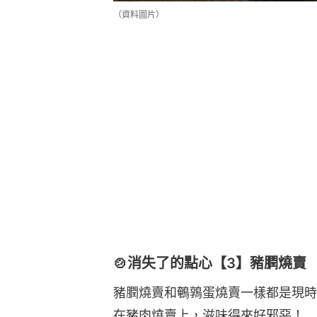
（資料圖片）
🍲消失了的點心【3】豬膶燒賣
豬膶燒賣和鵪鶉蛋燒賣一樣都是現時
在豬肉燒賣上，滋味得來好邪惡！