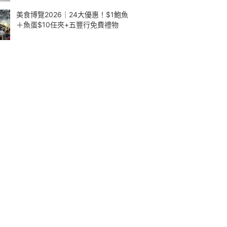
美食博覽2026｜24大優惠！$1鮑魚
＋魚蛋$10任夾+五豐行免費禮物