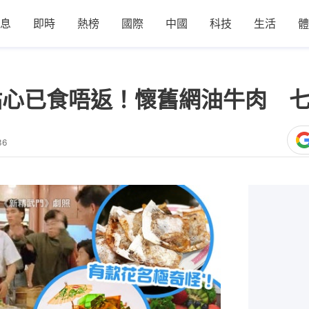
息
即時
熱榜
國際
中國
科技
生活
體
點心已食唔返！懷舊網油牛肉 
36