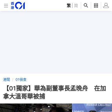
繁
|
简
港聞
01偵查
【01獨家】華為副董事長孟晚舟 在加
拿大溫哥華被捕