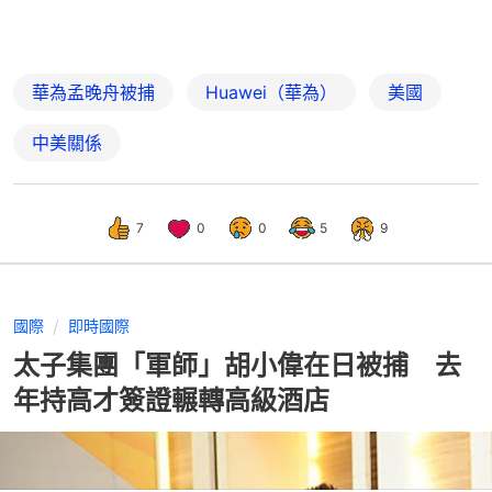
華為孟晚舟被捕
Huawei（華為）
美國
中美關係
7
0
0
5
9
國際
即時國際
太子集團「軍師」胡小偉在日被捕 去
年持高才簽證輾轉高級酒店