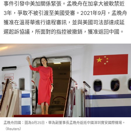
事件引發中美加關係緊張。孟晚舟在加拿大被軟禁近
3年，爭取不被引渡至美國受審。2021年9月，孟晚舟
獲准在溫哥華進行遠程審訊，並與美國司法部達成延
遲起訴協議，所面對的指控被撤銷，獲准返回中國。
孟晚舟回國：圖為9月25日，華為副董事長孟晚舟返抵中國深圳寶安國際機場。
（Reuters）