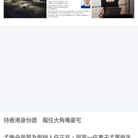
持香港身份證　報住大角嘴豪宅
孟晚舟是華為創辦人任正非，與第一任妻子孟軍所生