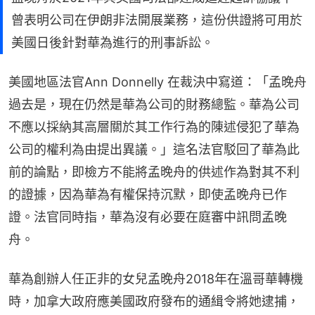
曾表明公司在伊朗非法開展業務，這份供證將可用於
美國日後針對華為進行的刑事訴訟。
美國地區法官Ann ⁠Donnelly 在裁決中寫道：「孟晚舟
過去是，現在仍然是華為公司的財務總監。華為公司
不應以採納其高層關於其工作行為的陳述侵犯了華為
公司的權利為由提出異議。」這名法官駁回了華為此
前的論點，即檢方不能將孟晚舟的供述作為對其不利
的證據，因為華為有權保持沉默，即使孟晚舟已作
證。法官同時指，華為沒有必要在庭審中訊問孟晚
舟。
華為創辦人任正非的女兒孟晚舟2018年在溫哥華轉機
時，加拿大政府應美國政府發布的通緝令將她逮捕，