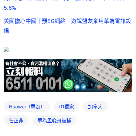
5.6%
美國擔心中國干預5G網絡 遊說盟友棄用華為電訊設
備
Huawei（華為）
01獨家
加拿大
任正非
華為孟晚舟被捕