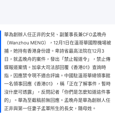
華為創辦人任正非的女兒、副董事長兼CFO孟晚舟
（Wanzhou MENG），12月1日在溫哥華國際機場被
捕，她持有香港身份證。卑詩省最高法院在12月3
日，就孟晚舟的案件，發出「禁止報道令」，禁止傳
媒報道案情。加拿大司法部回覆《香港01》查詢時
指，因應禁令現不適合評論。中國駐溫哥華總領事館
一名領事回應《香港01》，稱「正在了解事件，暫時
沒什麼可透露」，反問記者「你們是怎麼知道這件事
的」。華為至截稿前無回應。孟晚舟是華為創辦人任
正非與第一任妻子孟軍所生的長女，隨母姓。