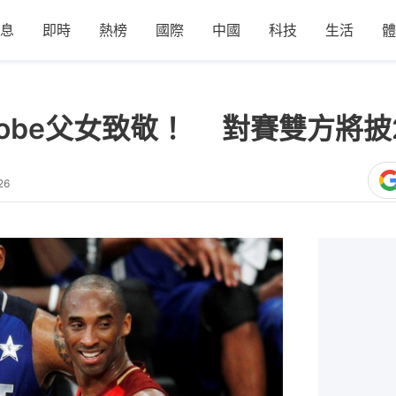
息
即時
熱榜
國際
中國
科技
生活
體
Kobe父女致敬！ 對賽雙方將披
26