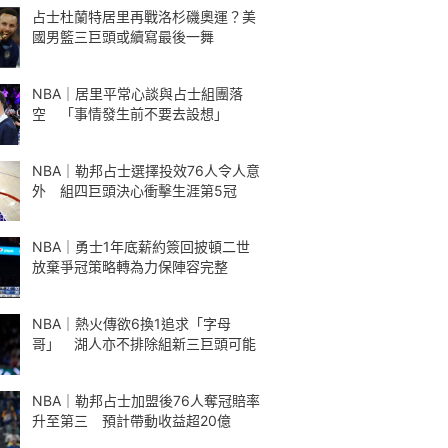
占士杜蘭特居里再戰洛杉磯奧運？美
國男籃三巨頭或續寫最後一舞
NBA｜居里平常心談與占士組團落
空 「事情發生前不要去設想」
NBA｜勒邦占士選擇投效76人令人意
外 組四巨頭決心衝擊生涯第5冠
NBA｜勇士1年底薪約簽回披頓二世
放棄爭冠策略轉為力保陣容完整
NBA｜熱火傳欲6換1追求「字母
哥」 湖人亦不排除組新三巨頭可能
NBA｜勒邦占士加盟後76人奪冠賠率
升至第三 預計帶動收益超20億