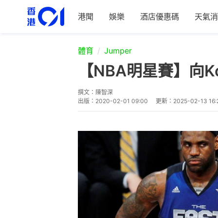
港聞
娛樂
酒店優惠碼
天氣消
體育
Jumper
【NBA明星賽】向
撰文：
陳智深
出版：
2020-02-01 09:00
更新：
2025-02-13 16: