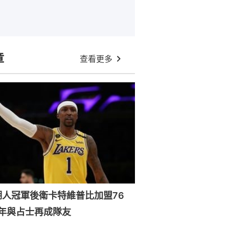
章
查看更多
湖人冠軍後衛卡特維普比加盟76
年與占士再成隊友