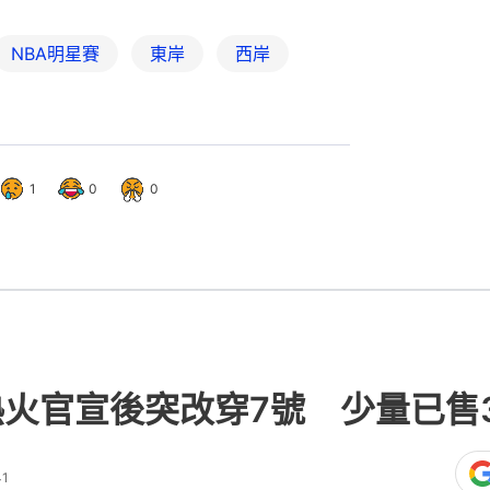
NBA明星賽
東岸
西岸
1
0
0
熱火官宣後突改穿7號 少量已售
41