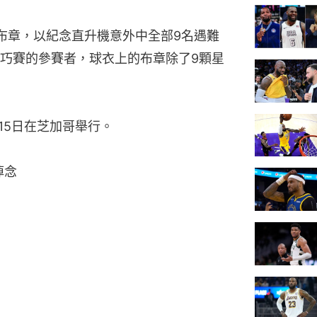
布章，以紀念直升機意外中全部9名遇難
巧賽的參賽者，球衣上的布章除了9顆星
15日在芝加哥舉行。
悼念