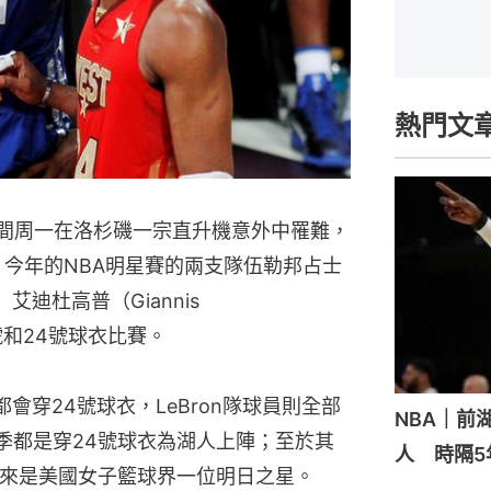
熱門文
美國時間周一在洛杉磯一宗直升機意外中罹難，
意，今年的NBA明星賽的兩支隊伍勒邦占士
」艾迪杜高普（Giannis
2號和24號球衣比賽。
員都會穿24號球衣，LeBron隊球員則全部
NBA｜前
0季都是穿24號球衣為湖人上陣；至於其
人 時隔5
她本來是美國女子籃球界一位明日之星。