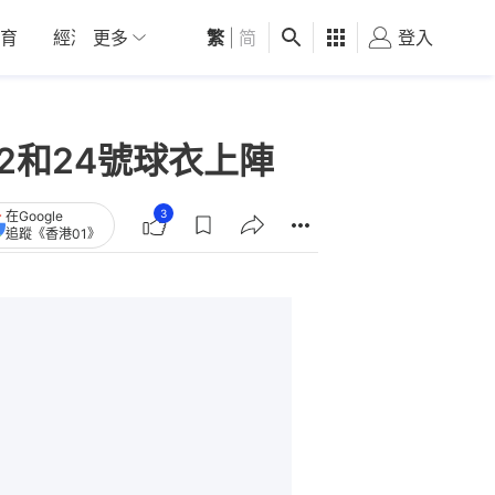
育
經濟
更多
01深圳
繁
觀點
|
简
健康
好食玩飛
登入
女
2和24號球衣上陣
3
在Google
追蹤《香港01》