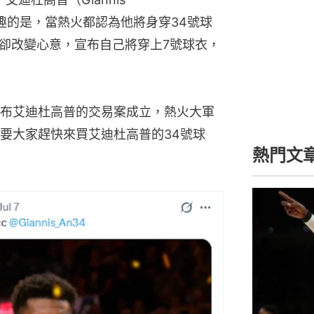
隊，有趣的是，當熱火都認為他將身穿34號球
卻改變心意，宣布自己將穿上7號球衣，
布艾迪杜高普的交易案成立，熱火大軍
要大家趕快來買艾迪杜高普的34號球
熱門文