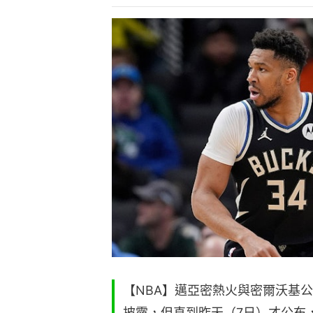
【NBA】邁亞密熱火與密爾沃基
披露，但直到昨天（7日）才公布，艾