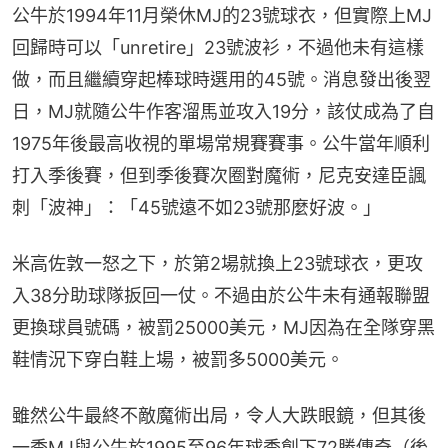
公牛於1994年11月榮休MJ的23號球衣，但實際上MJ
回歸時可以「unretire」23號波衫，不過他未有這樣
做，而且繼續穿起棒球時選用的45號。消息發出後翌
日，MJ就隨公牛作客溜馬並攻入19分，該仗成為了自
1975年後最高收視的單場常規賽賽事。公牛當年順利
打入季後賽，但到季後賽次圈對魔術，尼克安達臣諷
刺「波神」：「45號遠不如23號那麼好波。」
米高佐敦一怒之下，於第2場就換上23號球衣，更攻
入38分助球隊扳回一仗。不過由於公牛未有通報聯盟
更換球員號碼，被罰25000美元，MJ因為在全隊穿黑
鞋情況下穿白鞋上場，被罰多5000美元。
雖然公牛最終不敵魔術出局，令人大跌眼鏡，但其後
一季MJ與公牛於1995至96年球季創下72勝傳奇（後