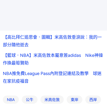
【高比拜仁追思會．圖輯】米高佐敦垂淚說：我的一
部分隨他逝去
【籃球．NBA】米高佐敦本屬意簽adidas Nike神操
作換最筍贊助
NBA推免費League Pass內附登記連結及教學 球迷
在家抗疫福音
NBA
公牛
米高佐敦
東岸
西岸