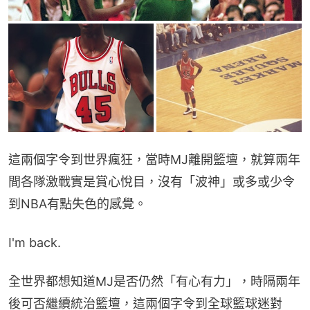
這兩個字令到世界瘋狂，當時MJ離開籃壇，就算兩年
間各隊激戰實是賞心悅目，沒有「波神」或多或少令
到NBA有點失色的感覺。
I'm back.
全世界都想知道MJ是否仍然「有心有力」，時隔兩年
後可否繼續統治籃壇，這兩個字令到全球籃球迷對