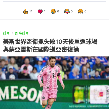
11
1
0
0
0
體育
即時體育
美斯世界盃衛冕失敗10天後重返球場
與蘇亞雷斯在國際邁亞密復操