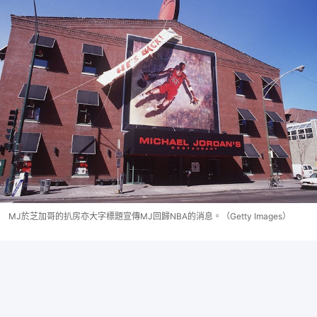
MJ於芝加哥的扒房亦大字標題宣傳MJ回歸NBA的消息。（Getty Images）