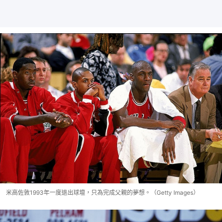
米高佐敦1993年一度退出球壇，只為完成父親的夢想。（Getty Images）