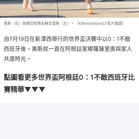
美斯（右）與邁亞密隊友蘇亞雷斯（左）。（X@InterMiamiCF影片截圖）
自7月19日在新澤西舉行的世界盃決賽中以0：1不敵
西班牙後，美斯就一直在阿根廷家鄉羅薩里奧與家人
共度時光。
點圖看更多世界盃阿根廷0：1不敵西班牙比
賽精華▼▼▼