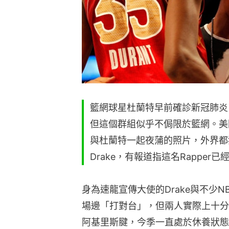
籃網球星杜蘭特早前確診新冠肺炎
但這個群組似乎不侷限於籃網。美國歌手
與杜蘭特一起夜蒲的照片，外界都
Drake，有報道指這名Rapper
身為速龍宣傳大使的Drake與不少
場邊「打對台」，但兩人實際上十分
阿基里斯腱，今季一直處於休養狀態