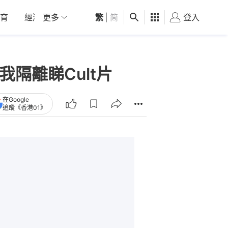
育
經濟
更多
01深圳
繁
觀點
|
简
健康
好食玩飛
登入
女
我隔離睇Cult片
在Google
追蹤《香港01》