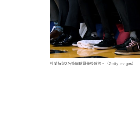
杜蘭特與3名籃網球員先後確診。（Getty Images）