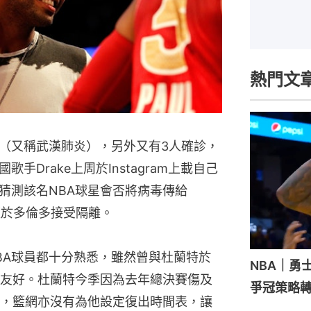
熱門文
（又稱武漢肺炎），另外又有3人確診，
Drake上周於Instagram上載自己
猜測該名NBA球星會否將病毒傳給
已經於多倫多接受隔離。
NBA球員都十分熟悉，雖然曾與杜蘭特於
NBA｜勇
友好。杜蘭特今季因為去年總決賽傷及
爭冠策略
，籃網亦沒有為他設定復出時間表，讓