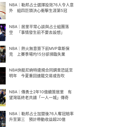
NBA｜勒邦占士選擇投效76人令人意
外 組四巨頭決心衝擊生涯第5冠
NBA｜居里平常心談與占士組團落
空 「事情發生前不要去設想」
NBA｜熱火無意簽下前MVP韋斯保
克 上賽季場均15分卻瀕臨失業
NBA快艇尼納特違規合同調查恐延至
明年 今夏重回速龍交易或告吹
NBA｜傳勇士2年10億續簽居里 有
望灣區終老共譜「一人一城」傳奇
NBA｜勒邦占士加盟後76人奪冠賠率
升至第三 預計帶動收益超20億