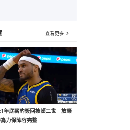
章
查看更多
士1年底薪約簽回披頓二世 放棄
轉為力保陣容完整