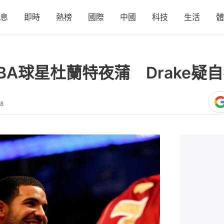
息
即時
熱榜
國際
中國
科技
生活
體
A球星杜蘭特夜蒲 Drake疑自
18