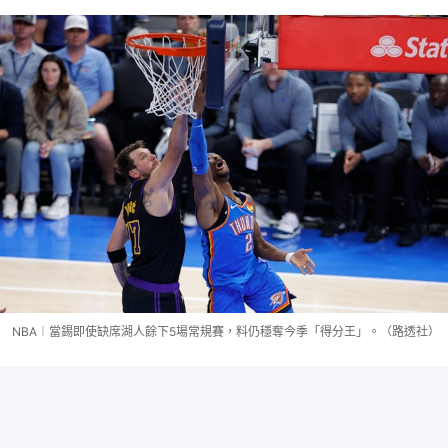
NBA︱當錫即使缺席湖人餘下5場常規賽，料仍穩奪今季「得分王」。（路透社）