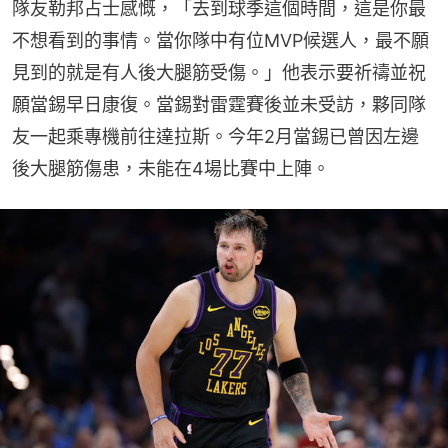
隊友勒邦占士感慨，「去到球季這個時間，這是你最
不想看到的事情。當你隊中有位MVP候選人，最不願
見到的就是有人後大腿筋受傷。」他表示要祈禱並祝
願當錫早日康復。當錫對雷霆賽後並未受訪，夥同隊
友一起乘專機前往達拉斯。今年2月當錫已曾因左邊
後大腿筋傷患，未能在4場比賽中上陣。