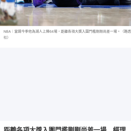
NBA︱當錫今季他為湖人上陣64場，距離各項大獎入圍門檻剛剛尚差一場。（路透
社）
距離各項大獎入圍門檻剛剛尚差一場 經理