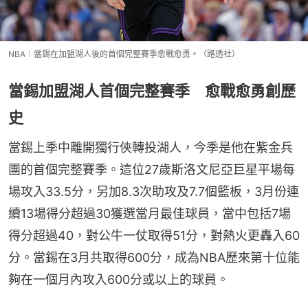
NBA︱當錫在加盟湖人後的首個完整賽季愈戰愈勇。（路透社）
當錫加盟湖人首個完整賽季 愈戰愈勇創歷
史
當錫上季中離開獨行俠轉投湖人，今季是他在紫金兵
團的首個完整賽季。這位27歲斯洛文尼亞巨星平場每
場攻入33.5分，另加8.3次助攻及7.7個籃板，3月份連
續13場得分超過30獲選當月最佳球員，當中包括7場
得分超過40，對公牛一仗取得51分，對熱火更轟入60
分。當錫在3月共取得600分，成為NBA歷來第十位能
夠在一個月內攻入600分或以上的球員。