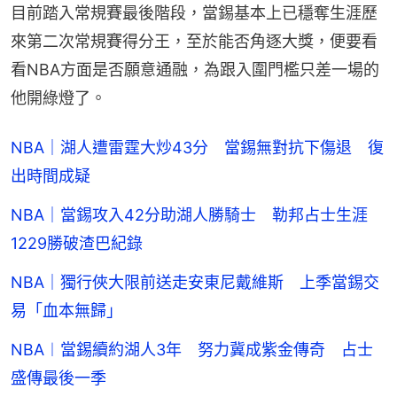
目前踏入常規賽最後階段，當錫基本上已穩奪生涯歷
來第二次常規賽得分王，至於能否角逐大獎，便要看
看NBA方面是否願意通融，為跟入圍門檻只差一場的
他開綠燈了。
NBA｜湖人遭雷霆大炒43分 當錫無對抗下傷退 復
出時間成疑
NBA｜當錫攻入42分助湖人勝騎士 勒邦占士生涯
1229勝破渣巴紀錄
NBA｜獨行俠大限前送走安東尼戴維斯 上季當錫交
易「血本無歸」
NBA︱當錫續約湖人3年 努力冀成紫金傳奇 占士
盛傳最後一季