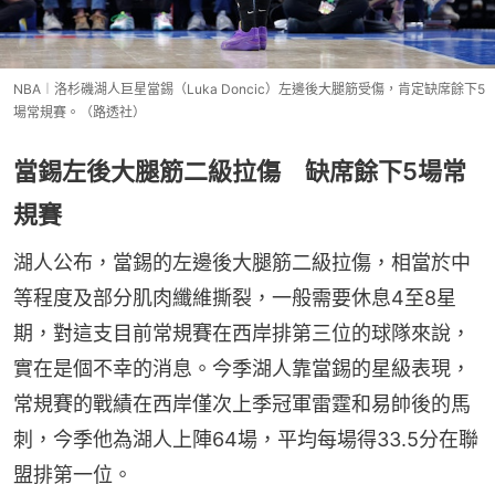
NBA︱洛杉磯湖人巨星當錫（Luka Doncic）左邊後大腿筋受傷，肯定缺席餘下5
場常規賽。（路透社）
當錫左後大腿筋二級拉傷 缺席餘下5場常
規賽
湖人公布，當錫的左邊後大腿筋二級拉傷，相當於中
等程度及部分肌肉纖維撕裂，一般需要休息4至8星
期，對這支目前常規賽在西岸排第三位的球隊來說，
實在是個不幸的消息。今季湖人靠當錫的星級表現，
常規賽的戰績在西岸僅次上季冠軍雷霆和易帥後的馬
刺，今季他為湖人上陣64場，平均每場得33.5分在聯
盟排第一位。