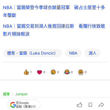
NBA｜當錫榮登今季球衣銷量冠軍 破占士居里十多
年壟斷
NBA｜當錫交易到湖人後首回達拉斯 看獨行俠致敬
影片頻抹眼淚
體育 - 當錫（Luka Doncic）
NBA
湖人
1
0
0
0
0
體育
Jumper
NBA｜當錫傳有望提早復出打季後賽
在Google
追蹤《香港01》