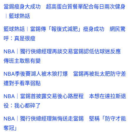
當錫瘦身大成功 超高蛋白質餐單配合每日兩次健身
︱籃球熱話
籃球熱話︱當錫傳「報復式減肥」瘦身成功 網民驚
呼：真是很瘦
NBA｜獨行俠總經理再談交易當錫認低估球迷反應
傳班主取態有變
NBA季後賽湖人被木狼打爆 當錫再被批太肥防守差
遭對手看準弱點
NBA｜當錫首披露交易後心路歷程 本想在達拉斯退
役：我心都碎了
NBA｜獨行俠總經理無悔送走當錫 堅稱「防守才能
奪冠」