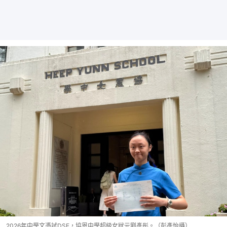
2026年中學文憑試DSE，協恩中學超級女狀元劉彥彤。（彭彥怡攝）