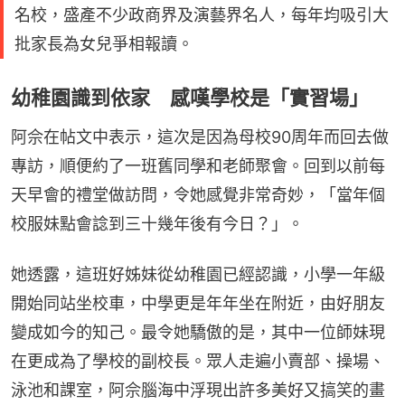
名校，盛產不少政商界及演藝界名人，每年均吸引大
批家長為女兒爭相報讀。
幼稚園識到依家 感嘆學校是「實習場」
阿佘在帖文中表示，這次是因為母校90周年而回去做
專訪，順便約了一班舊同學和老師聚會。回到以前每
天早會的禮堂做訪問，令她感覺非常奇妙，「當年個
校服妹點會諗到三十幾年後有今日？」。
她透露，這班好姊妹從幼稚園已經認識，小學一年級
開始同站坐校車，中學更是年年坐在附近，由好朋友
變成如今的知己。最令她驕傲的是，其中一位師妹現
在更成為了學校的副校長。眾人走遍小賣部、操場、
泳池和課室，阿佘腦海中浮現出許多美好又搞笑的畫