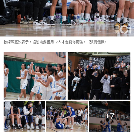
教練陳嘉汶表示，協恩需要盡用12人才會變得更強。（張倩儀攝）
+
7