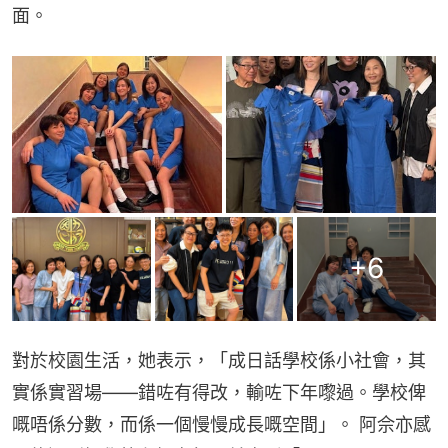
面。
+
6
對於校園生活，她表示，「成日話學校係小社會，其
實係實習場——錯咗有得改，輸咗下年嚟過。學校俾
嘅唔係分數，而係一個慢慢成長嘅空間」。 阿佘亦感