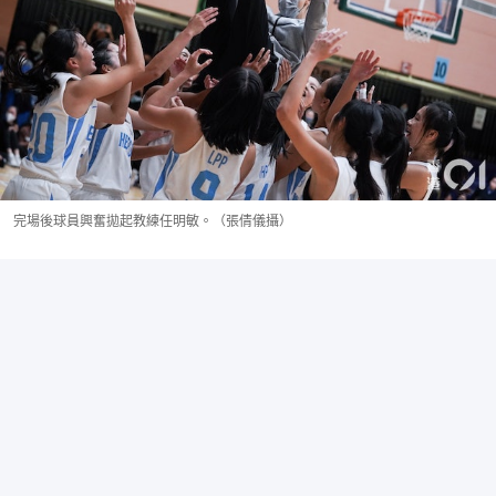
完場後球員興奮拋起教練任明敏。（張倩儀攝）