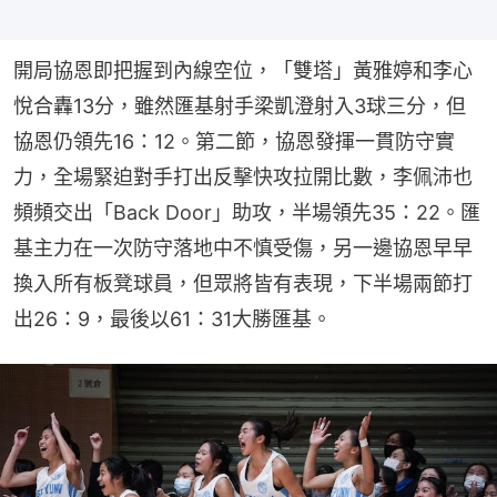
開局協恩即把握到內線空位，「雙塔」黃雅婷和李心
悅合轟13分，雖然匯基射手梁凱澄射入3球三分，但
協恩仍領先16：12。第二節，協恩發揮一貫防守實
力，全場緊迫對手打出反擊快攻拉開比數，李佩沛也
頻頻交出「Back Door」助攻，半場領先35：22。匯
基主力在一次防守落地中不慎受傷，另一邊協恩早早
換入所有板凳球員，但眾將皆有表現，下半場兩節打
出26：9，最後以61：31大勝匯基。