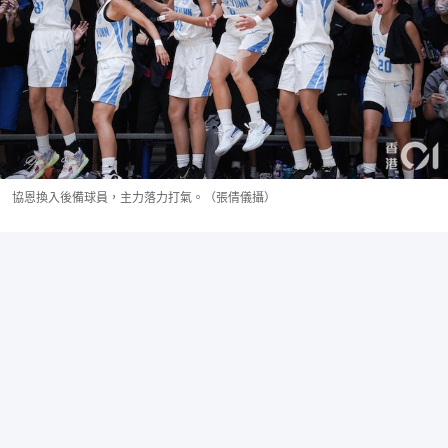
協恩換入後備球員，主力落力打氣。（張倩儀攝）