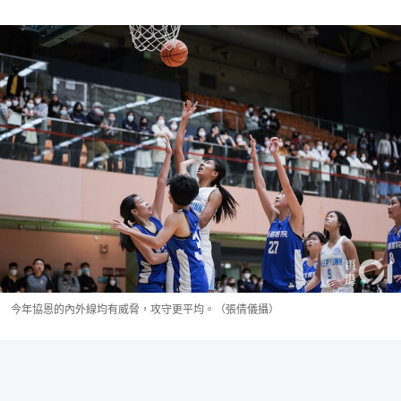
今年協恩的內外線均有威脅，攻守更平均。（張倩儀攝）