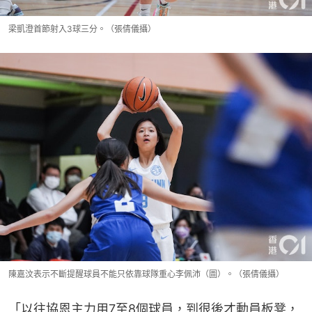
梁凱澄首節射入3球三分。（張倩儀攝）
陳嘉汶表示不斷提醒球員不能只依靠球隊重心李佩沛（圖）。（張倩儀攝）
「以往協恩主力用7至8個球員，到很後才動員板凳，