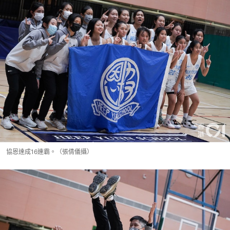
協恩達成16連霸。（張倩儀攝）