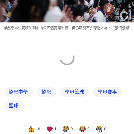
雖然學界決賽移師到中山公園體育館舉行，但仍吸引不少球迷人場。（張倩儀攝）
協恩中學
協恩
學界籃球
學界賽事
籃球
19
1
0
0
0