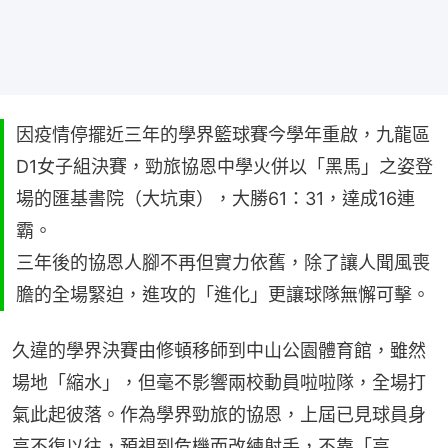
因疫情停擺近三年的學界籃球賽今學年重啟，九龍區
D1女子組決賽，勁旅協恩中學火併以「黑馬」之姿登
場的匯基書院（大坑東），大勝61：31，達成16連
霸。
三年後的協恩人腳不再但實力依舊，除了讓人聞風喪
膽的全場緊迫，進攻的「進化」更讓球隊無懈可擊。
久違的學界決賽由修頓移師到中山公園體育館，雖然
場地「縮水」，但毫不影響兩校動員啦啦隊，全場打
氣此起彼落。作為學界勁旅的協恩，上屆已見球員身
高不復以往，預視到危機而改練射手，不靠「高