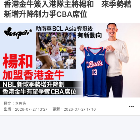
香港金牛簽入港隊主將楊和 來季勢藉
新增升降制力爭CBA席位
撰文：
李思詠
出版：
2026-07-27 13:27
更新：
2026-07-27 17:16