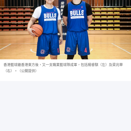
香港籃球繼香港東方後，又一支職業籃球隊成軍，包括楊睿騏（左）及梁兆華
（右）。（公關提供）