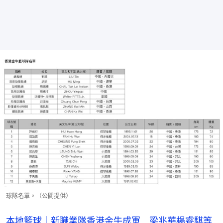
球隊名單。（公關提供）
本地籃球｜新職業隊香港金牛成軍 梁兆華楊睿騏等