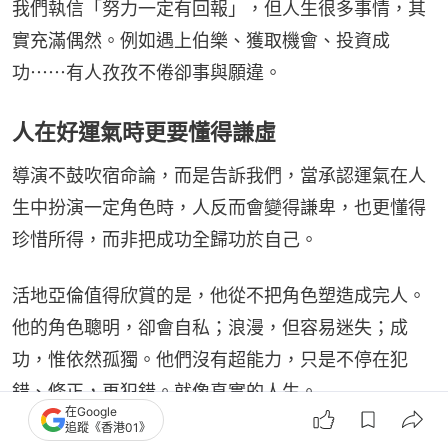
我們執信「努力一定有回報」，但人生很多事情，其
實充滿偶然。例如遇上伯樂、獲取機會、投資成
功⋯⋯有人孜孜不倦卻事與願違。
人在好運氣時更要懂得謙虛
導演不鼓吹宿命論，而是告訴我們，當承認運氣在人
生中扮演一定角色時，人反而會變得謙卑，也更懂得
珍惜所得，而非把成功全歸功於自己。
活地亞倫值得欣賞的是，他從不把角色塑造成完人。
他的角色聰明，卻會自私；浪漫，但容易迷失；成
功，惟依然孤獨。他們沒有超能力，只是不停在犯
錯、修正，再犯錯。就像真實的人生。
在Google
追蹤《香港01》