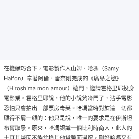
在機緣巧合下，電影製作人山姆．哈馮（Samy 
Halfon）拿著阿倫．雷奈剛完成的《廣島之戀》
（Hiroshima mon amour）磕門，邀請霍格里耶投身
電影業。霍格里耶說，他的小說夠冷門了，沾手電影
恐怕只會拍出一部票房毒藥。哈馮當時對於這一切都
顯得不屑一顧的：他只是說，唯一的要求是在伊斯坦
布爾取景。原來，哈馮認識一個比利時商人，此人的
土耳其幣因不能兌換其他貨幣而滯留，剛好哈馮又有