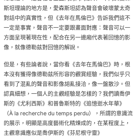
斯坦理論的地方是，愛森斯坦認為聲音會破壞蒙太奇
對話中的真實性，但《去年在馬倫巴》告訴我們這不
一定是事實，聲音不一定要跟畫面對應：聲音可以一
方面呈現著現在性，配合在另一邊廂代表著回憶的影
像，就像德勒兹對回憶的解說。
但是，有些論者說，當你看《去年在馬倫巴》時，根
本沒有獲得像德勒兹所形容的觀賞經驗，我們似乎只
看到了混亂的聲音和影像胡亂接洽，像一盤散沙。但
認真細想，一個人的主觀經驗是怎樣的？我們讀喬伊
斯的《尤利西斯》和普魯斯特的《追憶逝水年華》
（À la recherche du temps perdu），所謂的意識流
的展示，明顯是高度藝術化精煉成的，在某程度上，
主觀意識應似是喬伊斯的《芬尼根守靈》