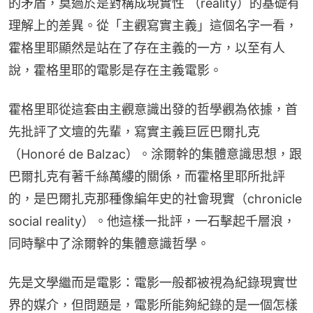
的矛盾，莫過於是對構成現實性 （reality）的基礎有
理解上的差異。從「主觀寫實主義」這個名字一看，
霍格里耶顯然是站在了存在主義的一方，以至有人
說，霍格里耶的電影是存在主義電影。
霍格里耶從這套由主觀意識出發的哲學觀為依據，首
先批評了文壇的先輩，寫實主義巨匠巴爾扎克
（Honoré de Balzac）。涂爾幹的集體意識思想，跟
巴爾扎克有著千絲萬縷的關係，而霍格里耶所批評
的，是巴爾扎克那種像編年史的社會現實（chronicle 
social reality）。他這樣一批評，一石擊起千層浪，
同時擊中了涂爾幹的集體意識哲學。
先是文學繼而是電影：電影一般都被視為紀錄現實世
界的媒介，但問題是，電影所能夠紀錄的是一個怎樣