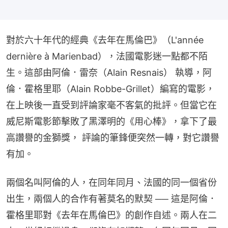
對於六十年代的經典《去年在馬倫巴》（L'année 
dernière à Marienbad），法國電影迷一點都不陌
生。這部由阿倫．雷奈（Alain Resnais） 執導，阿
倫．霍格里耶（Alain Robbe-Grillet）編寫的電影，
在上映後一直受到評論家毫不客氣的批評。但當它在
威尼斯電影節擊敗了黑澤明的《用心棒》，拿下了最
高讚譽的金獅獎， 評論的筆鋒便突然一轉，對它讚譽
有加。
兩個名叫阿倫的人，在同年同月、法國的同一個省份
出生，兩個人的合作有著莫名的默契 ── 這是阿倫．
霍格里耶對《去年在馬倫巴》的創作自述。兩人在二