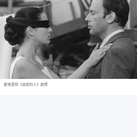
霍格里耶《說謊的人》劇照