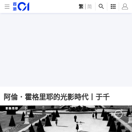
繁
|
简
阿倫．霍格里耶的光影時代丨于千