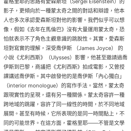
霍格里耶的思路有愛森斯坦（Sergei Eisenstein）的
影子，更傾向於一種蒙太奇之間的對話和辯證，他本
人也多次承認愛森斯坦對他的影響。我們似乎可以想
像，假如《去年在馬倫巴》沒有大量運用蒙太奇，恐
怕就表示不了角色主觀意識的跳脫性。其實，愛森斯
坦對寫實的理解，深受喬伊斯 （James Joyce） 的
小說《尤利西斯》（Ulysses）影響，他甚至邀請過喬
伊斯到巴黎，商議把《尤利西斯》拍成電影，又曾授
課講述喬伊斯。其中啟發他的是喬伊斯「內心獨白」
（interior monologue）的寫作手法。當然，蒙太奇
跟現實性的呈現，還有另一種關係。蒙太奇容許一種
跨地域的跳躍，容許了同一線性的時間，於不同地域
展開。甚至有時候，它所表現的是同一時間點上，不
同的可能世界。在這方面，霍格里耶——不管是文學