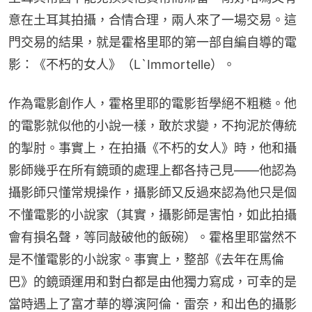
意在土耳其拍攝，合情合理，兩人來了一場交易。這
門交易的結果，就是霍格里耶的第一部自編自導的電
影：《不朽的女人》（L`Immortelle）。
作為電影創作人，霍格里耶的電影哲學絕不粗糙。他
的電影就似他的小說一樣，敢於求變，不拘泥於傳統
的掣肘。事實上，在拍攝《不朽的女人》時，他和攝
影師幾乎在所有鏡頭的處理上都各持己見——他認為
攝影師只懂常規操作，攝影師又反過來認為他只是個
不懂電影的小說家（其實，攝影師是害怕，如此拍攝
會有損名聲，等同敲破他的飯碗）。霍格里耶當然不
是不懂電影的小說家。事實上，整部《去年在馬倫
巴》的鏡頭運用和對白都是由他獨力寫成，可幸的是
當時遇上了富才華的導演阿倫．雷奈，和出色的攝影