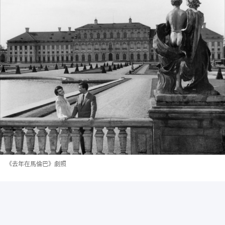
《去年在馬倫巴》劇照