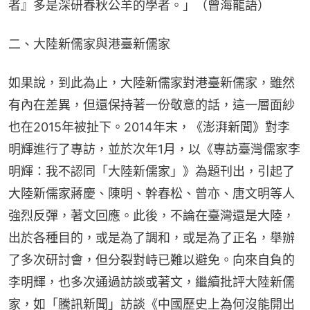
者』多是深研春秋公羊的學者。」（曾海龍語）
二、大陸新儒家與港臺新儒家
如果說，到此為止，大陸新儒家對港臺新儒家，雖然
有內在差異，但還保持著一份敬意的話，這一層面紗
也在2015年被扯下。2014年末，《澎湃新聞》對李
明輝進行了專訪，並於次年1月，以《專訪臺灣儒家李
明輝：我不認同「大陸新儒家」》為題刊出，引起了
大陸新儒家蔣慶、陳明、幹春松、曾亦、唐文明等人
強烈反彈，著文回應。此後，不論在臺灣還是大陸，
出於各種目的，或是為了調和，或是為了正名，舉辦
了多次研討會，但分裂對峙已難以避免。向來自負的
李明輝，也多次通過訪談或著文，繼續批評大陸新儒
家，如「騰訊新聞」訪談《中國歷史上為何沒能開出