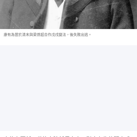
康有為曾於清末與梁啓超合作戊戌變法，後失敗出逃。