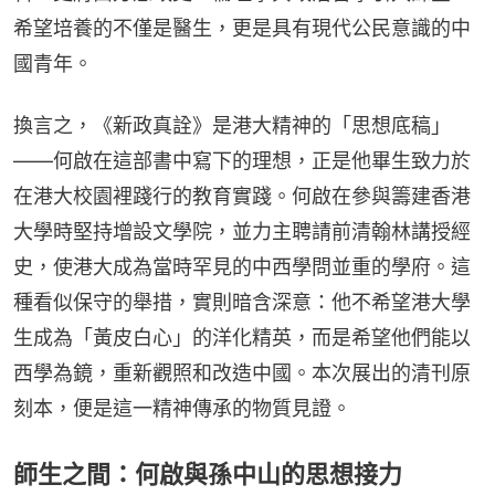
希望培養的不僅是醫生，更是具有現代公民意識的中
國青年。
換言之，《新政真詮》是港大精神的「思想底稿」
——何啟在這部書中寫下的理想，正是他畢生致力於
在港大校園裡踐行的教育實踐。何啟在參與籌建香港
大學時堅持增設文學院，並力主聘請前清翰林講授經
史，使港大成為當時罕見的中西學問並重的學府。這
種看似保守的舉措，實則暗含深意：他不希望港大學
生成為「黃皮白心」的洋化精英，而是希望他們能以
西學為鏡，重新觀照和改造中國。本次展出的清刊原
刻本，便是這一精神傳承的物質見證。
師生之間：何啟與孫中山的思想接力