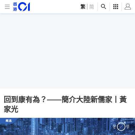
繁
|
简
回到康有為？——簡介大陸新儒家丨黃
家光