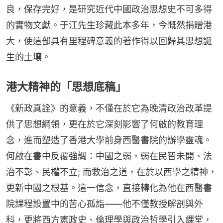
良，保存完好，是研究近代中國政治思想史不可多得
的實物文獻。于江先生珍藏此本多年，今慨然捐贈港
大，使這部具有里程碑意義的著作得以回歸其思想誕
生的土壤。
港大精神的「思想底稿」
《新政真詮》的意義，不僅在於它為晚清政治改革提
供了思想綱領，更在於它深刻影響了何啟的教育理
念，進而塑造了香港大學前身西醫書院的辦學靈魂。
何啟在書中反覆強調：中國之弱，弱在民智未開、法
治不彰、民權不立; 而救治之道，在於以西學之精神，
更新中國之根基。這一信念，直接轉化為他在西醫書
院課程設置中的苦心孤詣——他不僅教授解剖與外
科，更將西方憲政史、倫理學與政治哲學引入課堂，