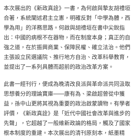
本次展出的《新政真詮》一書，為何啟與摯友胡禮垣
合著，系統闡述君主立憲，明確反對「中學為體，西
學為用」的洋務思路。何啟與胡禮垣在書中尖銳指
出：中國的病根不在器物，而在制度本身；真正的自
強之道，在於振興商業、保障民權、確立法治。他們
主張設立民選議院、推行地方自治、改革科舉教育，
並提出了一系列具體而超前的政治改革方案。
此書一經刊行，便成為晚清改良派與革命派共同汲取
思想養分的理論寶庫——康有為、梁啟超曾從中獲
益，孫中山更將其視為重要的政治啟蒙讀物。有學者
評價，《新政真詮》是「近代中國社會改革與進步的
先聲」，它超越了一般維新政論的格局，觸及了國家
根本制度的重建。本次展出的清刊原刻本，紙墨精