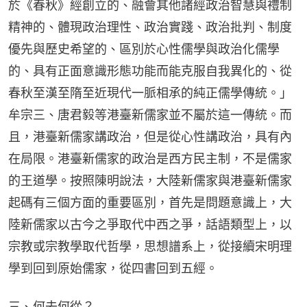
於《春秋》經創立的、融會其他諸經政治智慧與禮制
精神的、體現政治理性、政治實踐、政治批判、制度
優先與歷史希望的、區別於心性儒學與政治化儒學
的、具有正面意識形態功能而能克服自我異化的、從
春秋至漢至隋至近現代一脈相承的純正儒學傳統。」
牟宗三、唐君毅等港臺新儒家並不屬於這一傳統。而
且，港臺新儒家講政治，但是從心性講政治，具有內
在局限。港臺新儒家的政治是西方民主制，不是儒家
的王道學。按照陳明說法，大陸新儒家與港臺新儒家
起碼有三個方面的重要區別，首先是問題意識上，大
陸新儒家以古今之爭取代中西之爭，話語類型上，以
宗教或宗教學取代哲學，思想譜系上，從接續宋明理
學到回到原始儒家，從四書回到五經。
三、何去何從？