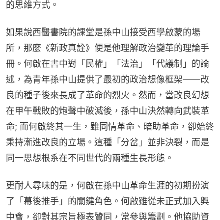
的思維方式。
如果說西醫書院的課堂是孫中山接受西學啟蒙的場
所，那麼《新政真詮》便是他理解政治變革的理論手
冊。何啟在書中對「民權」「法治」「代議制」的論
述，為青年孫中山提供了最初的政治想像框架——改
良的種子後來長成了革命的烈火。然而，當改良幻想
在甲午戰敗的炮聲中破滅後，孫中山決然轉向武裝革
命; 而何啟終其一生，雖同情革命、暗助革命，卻始終
秉持漸進改良的立場。這種「分岔」並非決裂，而是
同一思想根系在不同世代的兩種生長形態。
更耐人尋味的是，何啟在孫中山革命生涯的初期扮演
了「幕後推手」的關鍵角色。何啟雖從未正式加入興
中會，卻對其宗旨極表贊同，常參與籌劃。他協助資