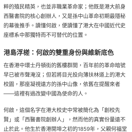
粹的殖民精英，也並非職業革命家；他既是港大前身
西醫書院的核心創辦人，又是孫中山革命初期最隱秘
的幕後推手。讀懂何啟，便讀懂了港大在中國近代史
座標系中那獨特而不可替代的位置。
港島浮槎：何啟的雙重身份與維新底色
在香港中環士丹頓街的舊樓群間，百年前的革命暗號
早已被市聲淹沒；但若將目光投向薄扶林道上的港大
校園，那座凝視遠方的孫中山像，依舊在提醒來者
——這裡有過改變中國為使命的人。
何啟，這個名字在港大校史中常被簡化為「創校先
賢」或「西醫書院創辦人」，然而他的真實份量遠不
止於此。他生於香港開埠之初的1859年，父親何福堂