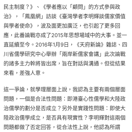
民主制度？》、《學者應以「顧問」的方式參與政
治》，「鳳凰網」訪談《臺灣學者李明輝談儒家價值
與學者使命》，波及面更加廣泛，也引起了更多回
應，此番論戰亦成了2015年思想場域中的大事。並一
直延續至今。2016年1月9日，《天府新論》雜誌、四
川省儒學研究中心舉辦「兩岸新儒家會講」此次論戰
的諸多主力幹將皆出席，旨在對話與溝通。但從結果
來看，差強人意。
這一爭論，就學理層面上說，我認為主要有兩個層面
問題，一個是合法性問題：即港臺心性儒學和大陸政
治儒學的劃分是否成立？另外是實踐性問題：即使大
陸政治儒學成立，是否具有現實性？李明輝對這兩個
問題都做了否定回答，從合法性上說，他認為所謂