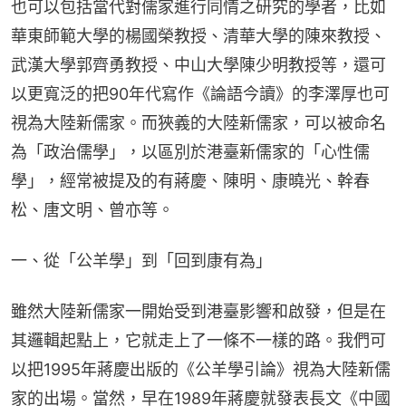
也可以包括當代對儒家進行同情之研究的學者，比如
華東師範大學的楊國榮教授、清華大學的陳來教授、
武漢大學郭齊勇教授、中山大學陳少明教授等，還可
以更寬泛的把90年代寫作《論語今讀》的李澤厚也可
視為大陸新儒家。而狹義的大陸新儒家，可以被命名
為「政治儒學」，以區別於港臺新儒家的「心性儒
學」，經常被提及的有蔣慶、陳明、康曉光、幹春
松、唐文明、曾亦等。
一、從「公羊學」到「回到康有為」
雖然大陸新儒家一開始受到港臺影響和啟發，但是在
其邏輯起點上，它就走上了一條不一樣的路。我們可
以把1995年蔣慶出版的《公羊學引論》視為大陸新儒
家的出場。當然，早在1989年蔣慶就發表長文《中國