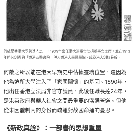
何啟是香港大學奠基人之一，1909年出任港大籌委會助損董事會主席，並在1913
年將其創辦的「香港西醫書院」併入香港大學醫學院，成為港大創校骨幹。
何啟之所以能在港大早期史中佔據靈魂位置，還因為
他為這所大學注入了「家國關懷」的基因。1890年，
他出任香港立法局非官守議員，此後任職長達24年，
是港英政府與華人社會之間最重要的溝通管道。但他
從未因體制內的身份而疏離對故國命運的憂思。
《新政真詮》：一部書的思想重量