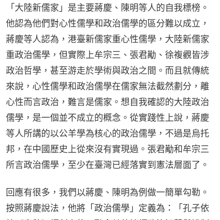
「大陸新儒家」是主要蔣慶、陳明等人的自我標榜。
他認為他們對心性儒學和政治儒學的區分難以成立，
蔣慶等人認為，港臺新儒家重心性儒學，大陸新儒家
重政治儒學，但實際上牟宗三、張君勱、徐複觀皆涉
政治哲學，甚至游走於學術與政治之間。而且就傳統
來說，心性儒學和政治儒學在儒家無法截然劃分，離
心性而言政治，難言是儒家。想自我確認的大陸政治
儒學，是一個並不成立的概念。從實踐性上說，蔣慶
等人所講的以公羊學為核心的政治儒學，不過是烏托
邦，在中國歷史上從來沒有實現過。張君勱和牟宗三
所言政治儒學，至少在臺灣已經落實到憲法層面了。
回應有很多，我們以蔣慶、陳明為例做一簡單勾勒。
按照蔣慶說法，他將「政治儒學」定義為：「孔子依