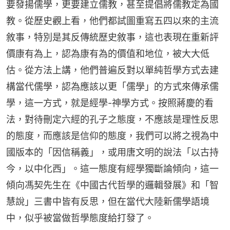
要發揚儒學，更要建立儒教，甚至提倡將儒教定為國
教。從歷史觀上看，他們都試圖重寫五四以來的主流
敘事，特別是其反傳統歷史敘事，這也表現在重新評
價康有為上，認為康有為的價值和地位，被大大低
估。從方法上講，他們普遍反對以單純哲學方式去建
構當代儒學，認為應該以更「儒學」的方式來傳承儒
學，這一方式，就是經學-神學方式。按照蔣慶的看
法，對待刪定六經的孔子之態度，不應該是理性反思
的態度，而應該是信仰的態度，我們可以將之視為中
國版本的「因信稱義」，或用唐文明的說法「以古持
今，以中化西」。這一態度有經學獨斷論傾向，這一
傾向馮契先生在《中國古代哲學的邏輯發展》和「智
慧說」三書中皆有反思，但在當代大陸新儒學語境
中，似乎被當做哲學態度給打發了。