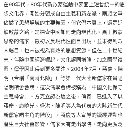
在90年代，80年代新啟蒙運動中表面上短暫統一的思
想文化界，開始分裂成自由主義和新左派，兩派之爭
佔據了思想場域的主要舞臺，但它們本質上，還是延
續啟蒙之路，是探索中國如何走向現代化。異于啟蒙
思路的儒家，最初以反現代性面目出現，並未得到眾
人矚目，也未被視為有效的思想資源。但在二十世紀
末，伴隨中國經濟崛起，文化認同增強，加之國學復
興，儒學因此得到更多關注。2004年7月，蔣慶、陳
明（合稱「南蔣北陳」）等第一代大陸新儒家在貴陽
陽明精舍會講，這次儒學會講被稱為「中國文化保守
主義峰會」。方克立認為這之後，儒家「已進入了以
蔣慶、康曉光、盛洪、陳明等人為代表的大陸新生代
新儒家唱主角的階段」，蔣慶等人宣導的讀經運動也
產生巨大社會影響，儒家大有走出學院，走向更廣泛