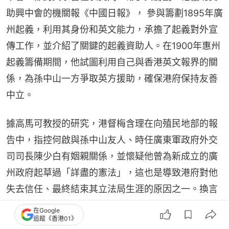
助興中會的機關報《中國日報》， 參與籌劃1895年廣
州起義，利用其身份和英文能力，承擔了起義對外宣
傳工作，並介紹了關鍵的起義資助人。在1900年惠州
起義籌備期間，他試圖利用自己與香港英文報界的關
係，為孫中山一方爭取英方援助，確保港府保持友善
中立。
據高馬可教授的研究，港督梅含理在向殖民地部的報
告中，指控何啟與孫中山友人、時任廣東軍政府外交
司司長陳少白有姻親關係，並懷疑他曾為新成立的廣
州政府起草過「詳盡的憲法」，這也是導致港府對他
失去信任、最終結束其立法局生涯的原因之一。換言
之，何啟為孫中山革命提供的不僅是思想啟蒙，更是
在Google
追蹤《香港01》
早期關鍵的資金、人脈與輿論庇護——港大前身的校