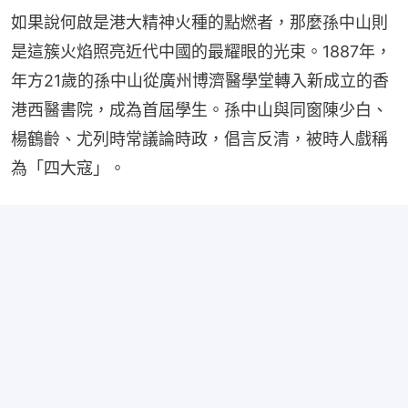
如果說何啟是港大精神火種的點燃者，那麼孫中山則
是這簇火焰照亮近代中國的最耀眼的光束。1887年，
年方21歲的孫中山從廣州博濟醫學堂轉入新成立的香
港西醫書院，成為首屆學生。孫中山與同窗陳少白、
楊鶴齡、尤列時常議論時政，倡言反清，被時人戲稱
為「四大寇」。