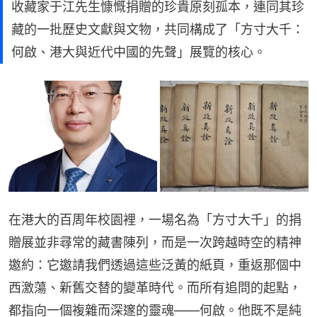
收藏家于江先生慷慨捐贈的珍貴原刻孤本，連同其珍
藏的一批歷史文獻與文物，共同構成了「方寸大千：
何啟、港大與近代中國的先聲」展覽的核心。
在港大的百周年校園裡，一場名為「方寸大千」的捐
贈展並非尋常的藏書陳列，而是一次跨越時空的精神
邀約：它邀請我們透過這些泛黃的紙頁，重返那個中
西激蕩、新舊交替的變革時代。而所有追問的起點，
都指向一個複雜而深邃的靈魂——何啟。他既不是純