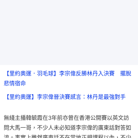
【里約奧運．羽毛球】李宗偉反勝林丹入決賽 擺脫
悲情宿命
【里約奧運】李宗偉晉決賽感言：林丹是最強對手
無綫主播韓毓霞在3年前亦曾在香港公開賽以英文訪
問大馬一哥，不少人未必知道李宗偉的廣東話對答如
流。事實上雖然廣東話不在當地正規課程以內，不少