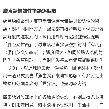
廣東話標誌性術語逐個數
網民紛紛舉例，廣東話講波有大量最具標誌性的術
語，對不同射門方式、踢法都有獨特叫法。例如形容
高難度的進攻射門，球員用外腳背踢出旋轉弧線叫
「腳趾尾拉西」；球未落地直接凌空抽射叫「窩利」
（源自英文Volley）；弧度極大、如同繞過人牆的射
門叫「香蕉射球」；而射門失準嚴重偏高或踢歪則叫
「撻Q」。就連球隊最後「僅僅熟」險勝對手，都能
用一道粵式美食「魚生粥」來傳神形容，有網民指出
連適用范圍甚廣的「世界波」也是源於粵語。
廣東話對於球場上的各種尷尬失誤，亦刻畫得尤為傳
神。例如守門員一時手滑接不住球叫「牛油手」；前