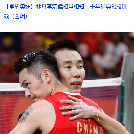
【里約奧運】林丹李宗偉相爭相知 十年經典戰役回
顧（圖輯）