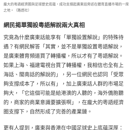
龐大的粵語經濟圈與足球歷史底蘊，成功支撐起廣東話旁述在體育直播市場的一席
之地。（路透社）
網民揭單獨設粵語解說兩大真相
究竟為什麼廣東話能享有「單獨設置解說」的特殊待
遇？有網民解答「其實，並不是單獨設置粵語解說，
是廣東體育頻道買了轉播權，所以才有了粵語解說。
如果上海、福建電視台買了轉播權，我相信也全有上
海話、閩南話的解說的」，另一位網民也認同「受眾
夠支撐成本了，所以有」，加上廣東話人群的市場足
夠大，「它這個可能是給港澳的人聽的，海外僑胞聽
的，商家的商業意識要擴張啊」，在龐大的粵語經濟
圈支撐下，自然形成了完善的產業鏈。
更有人提到，廣東與香港在中國足球史上底蘊深厚：