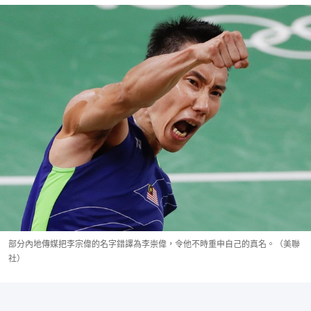
部分內地傳媒把李宗偉的名字錯譯為李崇偉，令他不時重申自己的真名。（美聯
社）