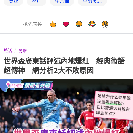
奧運
林丹
李宗偉
里約奧運
搶先表達
熱話
開罐
世界盃廣東話評述內地爆紅 經典術語
超傳神 網分析2大不敗原因