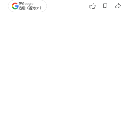
在Google
高EQ霸氣反擊
追蹤《香港01》
世界盃｜日本動物園3歲河狸「神預測」爆紅！被封
章魚保羅接班人
瞬間有共鳴
世界盃
2026世界盃
足球
廣東話
33
1
0
6
0
娛樂
即時娛樂
中聲4｜吳亦偉背景強勁目標三甲 練廣