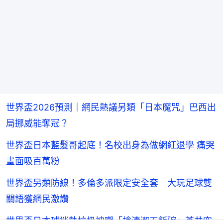
世界盃2026預測｜網民熱議另類「日本魔咒」巴西出
局挪威能奪冠？
世界盃日本藍髮哥起底！名校出身為做網紅退學 痛哭
畫面吸百萬粉
世界盃另類防線！多倫多派限定安全套 大玩足球雙
關語獲網民激讚
世界盃日本球迷執垃圾被嘲「搶清潔工飯碗」蒼井空