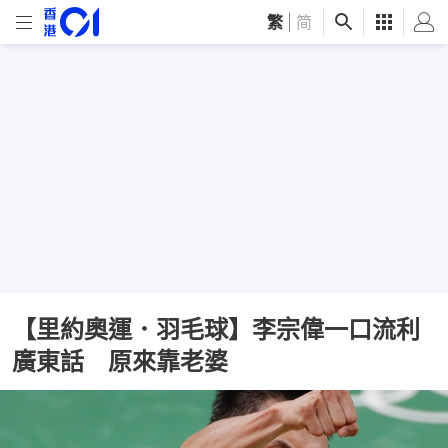
繁
|
简
【里約奧運．羽毛球】李宗偉一口流利
廣東話 原來靠老婆