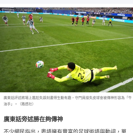
廣東話評述將場上尷尬失誤刻畫得生動有趣，守門員接失皮球會被傳神形容為「牛
油手」。（路透社）
廣東話旁述勝在夠傳神
不少網民指出，粵語擁有豐富的足球術語與動詞，單