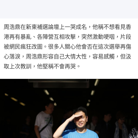
周浩鼎在新東補選論壇上一哭成名，他稱不想看見香
港再有暴亂、各陣營互相攻擊，突然激動哽咽，片段
被網民瘋狂改圖。很多人關心他會否在這次選舉再傷
心落淚，周浩鼎形容自己大情大性，容易感觸，但汲
取上次教訓，他堅稱不會再哭。