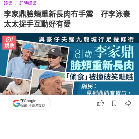
娛樂
即時娛樂
李家鼎臉頰重新長肉冇手震 孖李泳豪
太太捉手互動好有愛
在Google
追蹤《香港01》
撰文：
程嵐風
出版：
2026-07-05 15:00
更新：
2026-07-06 01:55