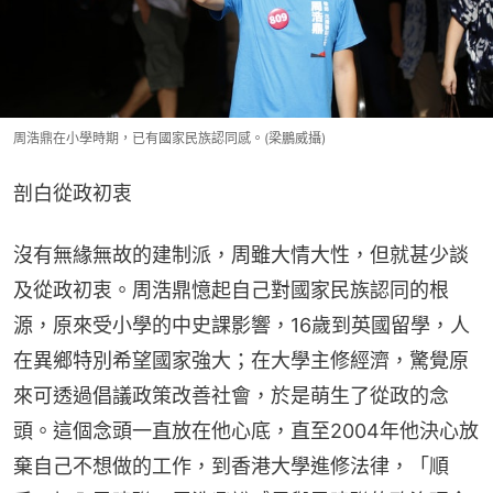
周浩鼎在小學時期，已有國家民族認同感。(梁鵬威攝)
剖白從政初衷
沒有無緣無故的建制派，周雖大情大性，但就甚少談
及從政初衷。周浩鼎憶起自己對國家民族認同的根
源，原來受小學的中史課影響，16歲到英國留學，人
在異鄉特別希望國家強大；在大學主修經濟，驚覺原
來可透過倡議政策改善社會，於是萌生了從政的念
頭。這個念頭一直放在他心底，直至2004年他決心放
棄自己不想做的工作，到香港大學進修法律，「順