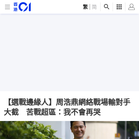
繁
|
简
【選戰邊緣人】周浩鼎網絡戰場輸對手
大截 苦戰超區：我不會再哭