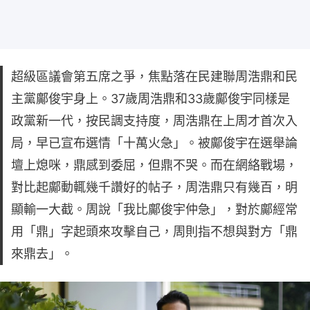
超級區議會第五席之爭，焦點落在民建聯周浩鼎和民
主黨鄺俊宇身上。37歲周浩鼎和33歲鄺俊宇同樣是
政黨新一代，按民調支持度，周浩鼎在上周才首次入
局，早已宣布選情「十萬火急」。被鄺俊宇在選舉論
壇上熄咪，鼎感到委屈，但鼎不哭。而在網絡戰場，
對比起鄺動輒幾千讚好的帖子，周浩鼎只有幾百，明
顯輸一大截。周說「我比鄺俊宇仲急」，對於鄺經常
用「鼎」字起頭來攻擊自己，周則指不想與對方「鼎
來鼎去」。