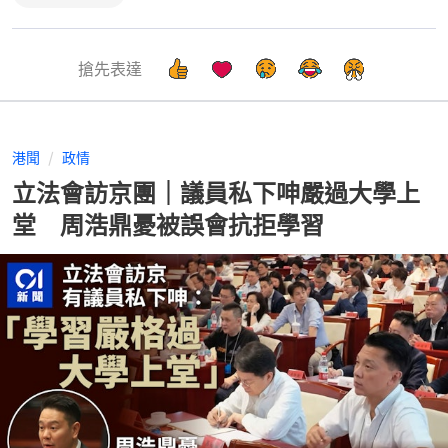
搶先表達
港聞
政情
立法會訪京團｜議員私下呻嚴過大學上
堂 周浩鼎憂被誤會抗拒學習