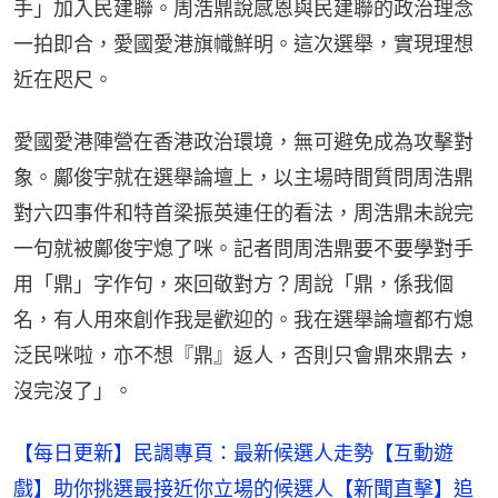
手」加入民建聯。周浩鼎說感恩與民建聯的政治理念
一拍即合，愛國愛港旗幟鮮明。這次選舉，實現理想
近在咫尺。
愛國愛港陣營在香港政治環境，無可避免成為攻擊對
象。鄺俊宇就在選舉論壇上，以主場時間質問周浩鼎
對六四事件和特首梁振英連任的看法，周浩鼎未說完
一句就被鄺俊宇熄了咪。記者問周浩鼎要不要學對手
用「鼎」字作句，來回敬對方？周說「鼎，係我個
名，有人用來創作我是歡迎的。我在選舉論壇都冇熄
泛民咪啦，亦不想『鼎』返人，否則只會鼎來鼎去，
沒完沒了」。
【每日更新】民調專頁：最新候選人走勢
【互動遊
戲】助你挑選最接近你立場的候選人
【新聞直擊】追