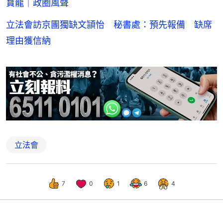
寶龍｜政圈風聲
立法會訪京團獨缺文頴怡 秘書處：預先報備 缺席
理由獲信納
立法會
7
0
1
6
4