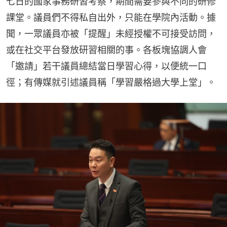
七日的國家事務研習考察，期間需要參與不同的研修
課堂。議員們不得私自出外，只能在學院內活動。據
聞，一眾議員亦被「提醒」未經授權不可接受訪問，
或在社交平台發放研習相關的事。各板塊協調人會
「邀請」若干議員總結當日學習心得，以便統一口
徑；有傳媒就引述議員稱「學習嚴格過大學上堂」。