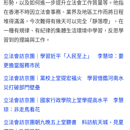
形勢，以及如何進一步提升立法會工作質量等。他指
在香港不時因立法會事務、業界及地區工作而將日程
堆得滿滿，今次難得有幾天可以完全「靜落嚟」，在
一種有規律、有紀律的集體生活環境中學習，反思學
習到的理論與工作。
立法會訪京團｜學習近平「人民至上」 李慧琼：要
更擔當服務市民
立法會訪京團｜黨校上堂提宏福火 學習借鑑河南水
災打破部門壁壘
立法會訪京團｜國家行政學院上堂學提高水平 李慧
琼：非走馬看花
立法會訪京團朝九晚五上堂聽書 料訪航天城、見夏