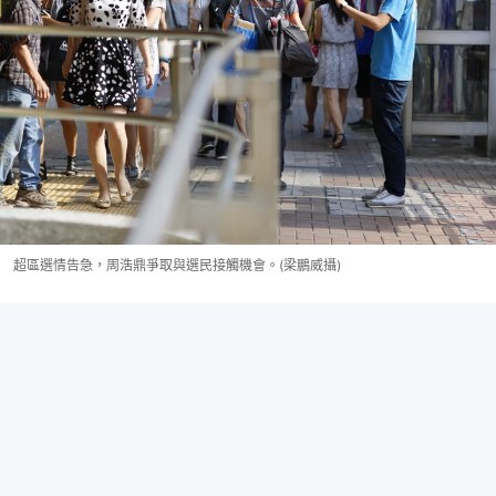
超區選情告急，周浩鼎爭取與選民接觸機會。(梁鵬威攝)