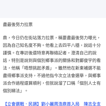
盡最後努力拉票
鼎，今日仍在街站落力拉票，稱要盡最後努力曝光，
因為自己知名度不夠。他看上去四平八穩，說話十分
謹慎。在專訪後還特意再聯絡記者，澄清自己的說
話，特別是說到與個別鄉事派的關係和對鄺俊宇的看
法，他稱「唔想挑起矛盾」。雖然他在新東補選不能
盡得鄉事派支持，不過他指今次立法會選舉，與鄉事
派合作過程還算順利，但就說溜了口稱「個別人士有
個別睇法」。
【立會選戰．民調】劉小麗周浩鼎首入局 陳志全支