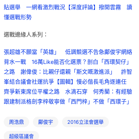
貼選舉　一網看激烈戰況
【深度評論】撥開雲霧　讀
懂選戰形勢
選戰邊緣人系列：
張超雄不願當「英雄」　低調競選不告急
鄺俊宇網絡
背水一戰　16萬Like能否化選票？
剖白「西環契仔」
之路　謝偉俊：比親仔還親
「斯文嘅激進派」　許智
峯結合議會社運抗爭
【圖輯】慢必偕長毛角逐連任　
齊爭新東席位
平權之路　水滴石穿　何秀蘭：有經驗
跟建制派格劍
李梓敬寧做「西門梓」不做「西環子」
周浩鼎
鄺俊宇
2016立法會選舉
超級區議會