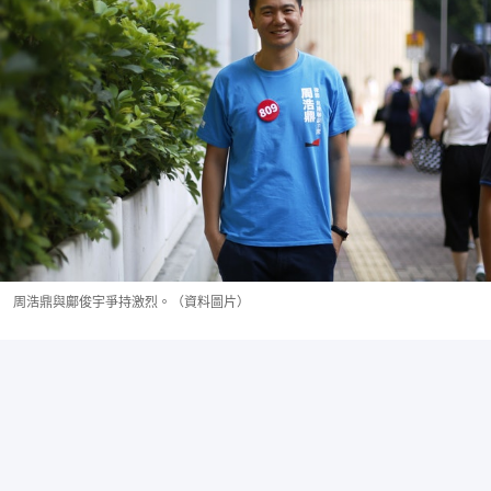
周浩鼎與鄺俊宇爭持激烈。（資料圖片）