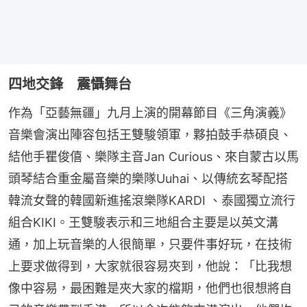
四地交鋒 震懾舞台
作為「亞藝無疆」九月上演的開幕節目《三角演義》
音樂會演出陣容包括王雙駿領軍，夥拍鼓手恭碩良、
結他手瞿俊僖、樂隊主音Jan Curious、來自蒙古以馬
頭琴結合重金屬音樂的樂隊Uuhai、以傳統玄琴配搭
韓流女聲的韓國新進搖滾樂隊KARDI 、泰國獨立流行
組合KIKI。王雙駿表示和三地組合主要是以英文溝
通，加上玩音樂的人很簡單，只要件事好玩，在技術
上要求做得到，大家就很容易夾到，他說：「比我想
像中容易，最困難是夾大家的檔期，他們也很想將自