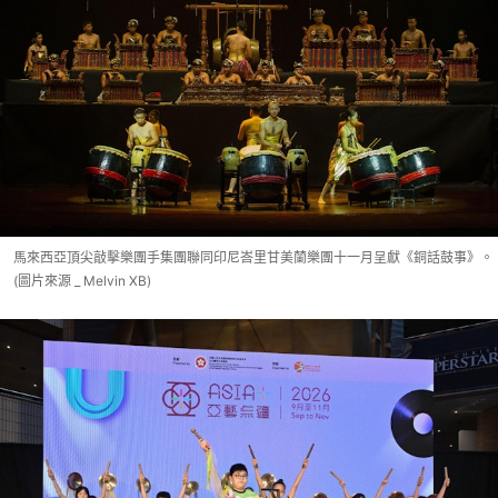
馬來西亞頂尖敲擊樂團手集團聯同印尼峇里甘美蘭樂團十一月呈獻《銅話鼓事》。
(圖片來源 _ Melvin XB)