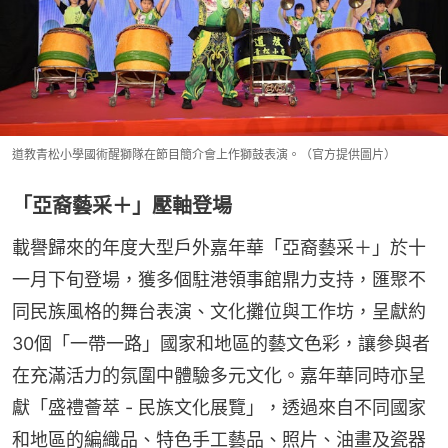
道教青松小學國術醒獅隊在節目簡介會上作獅鼓表演。（官方提供圖片）
「亞裔藝采＋」壓軸登場
載譽歸來的年度大型戶外嘉年華「亞裔藝采＋」於十
一月下旬登場，獲多個駐港領事館鼎力支持，匯聚不
同民族風格的舞台表演、文化攤位與工作坊，呈獻約
30個「一帶一路」國家和地區的藝文色彩，讓參與者
在充滿活力的氛圍中體驗多元文化。嘉年華同時亦呈
獻「盛禮薈萃 - 民族文化展覽」，透過來自不同國家
和地區的編織品、特色手工藝品、照片、油畫及瓷器