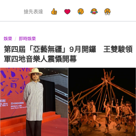
搶先表達
娛樂
即時娛樂
第四屆「亞藝無疆」9月開鑼 王雙駿領
軍四地音樂人震懾開幕