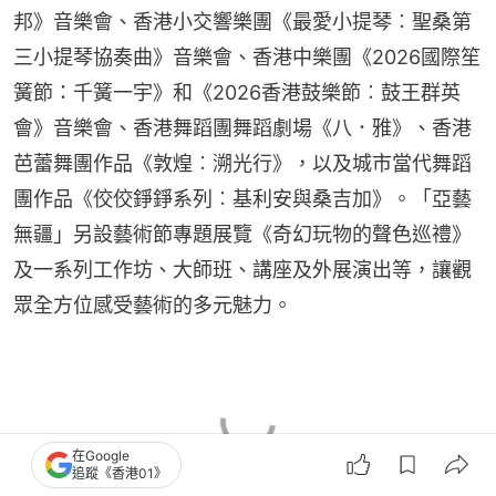
邦》音樂會、香港小交響樂團《最愛小提琴︰聖桑第
三小提琴協奏曲》音樂會、香港中樂團《2026國際笙
簧節：千簧一宇》和《2026香港鼓樂節︰鼓王群英
會》音樂會、香港舞蹈團舞蹈劇場《八．雅》、香港
芭蕾舞團作品《敦煌︰溯光行》，以及城市當代舞蹈
團作品《佼佼錚錚系列︰基利安與桑吉加》。「亞藝
無疆」另設藝術節專題展覽《奇幻玩物的聲色巡禮》
及一系列工作坊、大師班、講座及外展演出等，讓觀
眾全方位感受藝術的多元魅力。
在Google
追蹤《香港01》