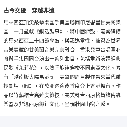
古今交匯 穿越非遺
馬來西亞頂尖敲擊樂團手集團聯同印尼峇里甘美蘭樂
團十一月呈獻《銅話鼓事》，將中國獅鼓、氣勢磅礡
的馬來西亞二十四節令鼓，與飄逸靈性、被譽為世界
音樂寶藏的甘美蘭音樂完美融合。香港兒童合唱團亦
將與手集團同台演出一系列曲目，包括重新演譯經典
民歌《茉莉花》，以熟悉旋律穿梭不同東亞文化。素
有「越南版太陽馬戲團」美譽的眉月製作帶來當代雜
技劇場《圓》，在歐洲巡演後首度登上香港舞台。作
品以竹藝結合高難度雜技，完美糅合西原格賀族傳統
樂器及非遺西原鑼鉦文化，呈現壯闊山巒之感。