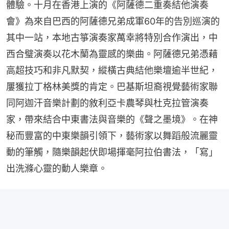
體驗。十月在香港上演的《阿薩德二重奏結他演奏
會》為來自巴西的阿薩德兄弟成軍60年的告別巡演的
其中一站，本地古箏演奏家萬幸將特別合作演出，中
西合璧演奏以花木蘭為靈感的樂曲。阿薩德兄弟憑藉
高超技巧和非凡默契，縱橫古典結他樂壇逾半世紀，
屢獲拉丁格林美獎的肯定。巴基斯坦裔視覺藝術家聯
同阿迦汗音樂計劃的敘利亞卡農琴與杜克拉管演奏
家，帶來結合中東書法與音樂的《聲之墨境》。在神
秘而豐富的中東樂韻引領下，藝術家以舞蹈般流麗靈
動的筆觸，隨樂韻起伏即場揮毫阿拉伯書法，「寫」
出洗滌心靈的動人樂章。