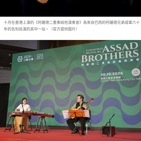
十月在香港上演的《阿薩德二重奏結他演奏會》為來自巴西的阿薩德兄弟成軍六十
年的告別巡演的其中一站。（官方提供圖片）