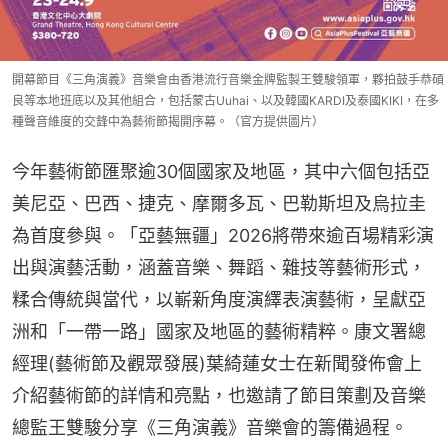
開幕節目《三角演義》音樂會由香港流行音樂金牌監製王雙駿領軍，夥拍鼓手恭碩
良等本地班底以及其他組合，包括蒙古Uuhai、以及韓國KARDI及泰國KIKI，在多
種聲音維度的交鋒中為藝術節揭開序幕。（官方提供圖片）
今年藝術節匯聚逾30個國家及地區，其中六個包括亞
美尼亞、巴西、捷克、摩爾多瓦、巴勒斯坦及烏拉圭
為首度參與。「亞藝無疆」2026將帶來逾百場精彩演
出與演藝活動，涵蓋音樂、舞蹈、雜技等藝術形式，
糅合傳統與當代，以嶄新角度演繹表演藝術，呈獻亞
洲和「一帶一路」國家及地區的藝術精粹。康文署總
經理(藝術節及觀眾發展)葉綺蓮女士在新聞發佈會上
介紹藝術節的詳情和亮點，也邀請了節目策劃及音樂
總監王雙駿分享《三角演義》音樂會的籌備過程。