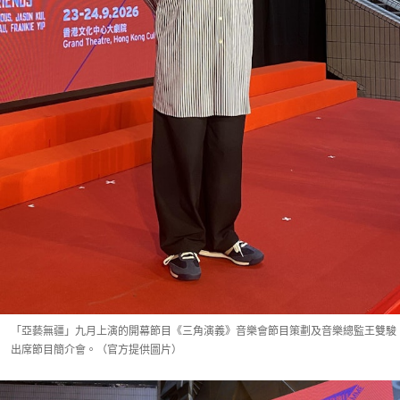
「亞藝無疆」九月上演的開幕節目《三角演義》音樂會節目策劃及音樂總監王雙駿
出席節目簡介會。（官方提供圖片）