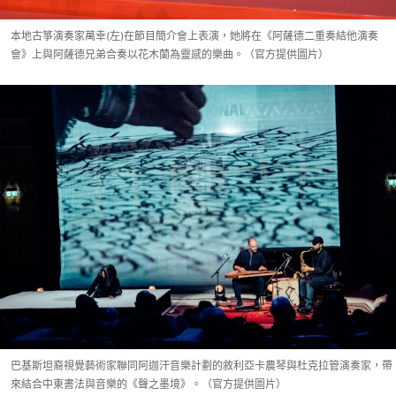
本地古箏演奏家萬幸(左)在節目簡介會上表演，她將在《阿薩德二重奏結他演奏
會》上與阿薩德兄弟合奏以花木蘭為靈感的樂曲。（官方提供圖片）
巴基斯坦裔視覺藝術家聯同阿迦汗音樂計劃的敘利亞卡農琴與杜克拉管演奏家，帶
來結合中東書法與音樂的《聲之墨境》。（官方提供圖片）