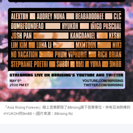
「Asia Rising Forever」線上音樂節除了88rising旗下音樂單位，仲有亞洲熱棒的
HYUKOH同9m88。(圖片來源：88rising fb)