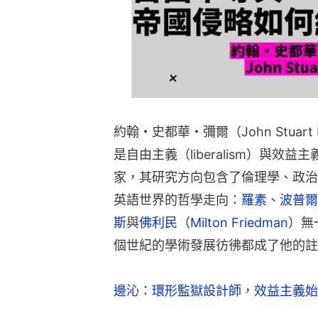
約翰・史都華・彌爾（John Stuart
是自由主義（liberalism）與效益主義
家，其研究方向包含了倫理學、政治
英語世界的哲學走向：
羅素
、
波普爾
斯
與
佛利民（Milton Friedman）
無
個世紀的學術發展彷彿都成了他的註
邊沁：環形監獄設計師，效益主義始