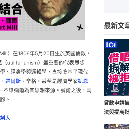
最新文
 Mill）在1806年5月20日生於英國倫敦，
（utilitarianism）最重要的代表思想
學、經濟學與邏輯學，直接奠基了現代
、
羅爾斯
、辛格，甚至是經濟學家
凱恩
一不舉彌爾為其思想來源。彌爾之後，兩
腳。
貸款申請
法與提高
創人