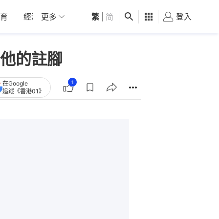
育
經濟
更多
01深圳
繁
觀點
|
简
健康
好食玩飛
登入
女
他的註腳
1
在Google
追蹤《香港01》