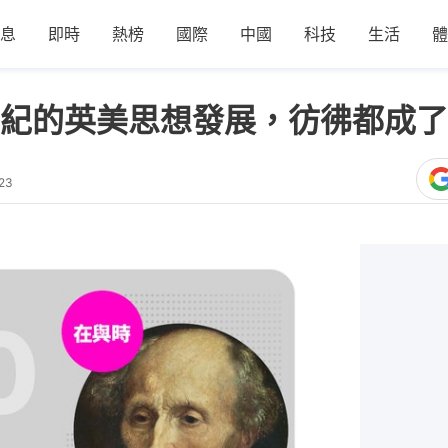
息
即時
熱榜
國際
中國
科技
生活
體
紀的英美思想發展，彷彿都成了
23