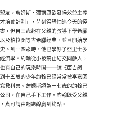
盟友，詹姆斯・彌爾亟欲發揚效益主義
才培養計劃」，苛刻得恐怕連今天的怪
書，但自三歲起在父親的教導下學希臘
以及柏拉圖等古希臘經典，並且開始學
史。到十四歲時，他已學好了亞里士多
經濟學。約翰從小被禁止結交同齡人，
也有自己的玩樂時間——讀《唐吉訶
到十五歲的少年約翰已經常常被李嘉圖
寫教科書。詹姆斯認為十七歲的約翰已
公司，在自己手下工作。約翰既受父親
，真可謂由起跑線贏到終點。