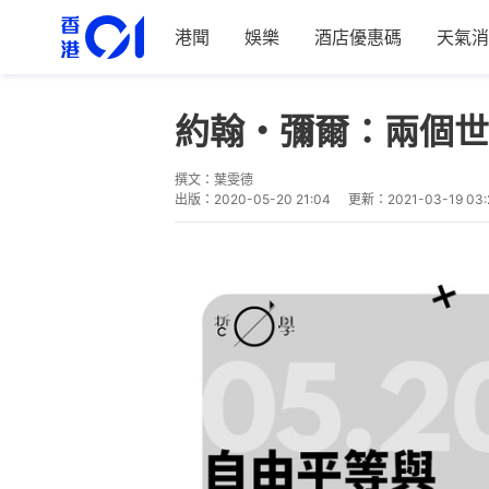
港聞
娛樂
酒店優惠碼
天氣消
約翰・彌爾：兩個世
撰文：
葉雯德
出版：
2020-05-20 21:04
更新：
2021-03-19 03: