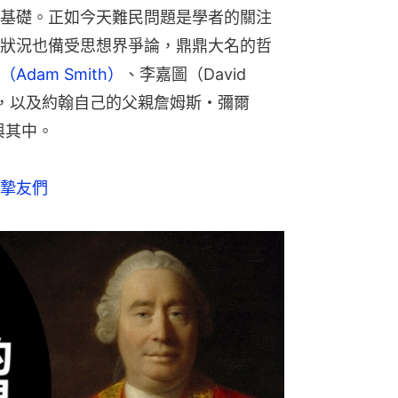
基礎。正如今天難民問題是學者的關注
狀況也備受思想界爭論，鼎鼎大名的哲
Adam Smith）
、李嘉圖（David 
邊沁，以及約翰自己的父親詹姆斯・彌爾
參與其中。
摯友們