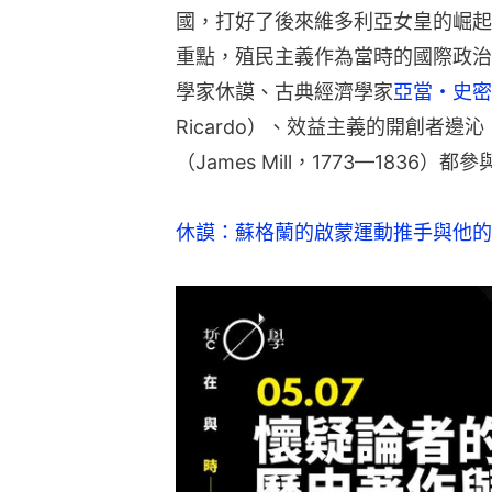
國，打好了後來維多利亞女皇的崛起
重點，殖民主義作為當時的國際政治
學家休謨、古典經濟學家
亞當・史密（
Ricardo）、效益主義的開創者
（James Mill，1773—1836）都
休謨：蘇格蘭的啟蒙運動推手與他的