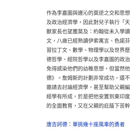
作為李嘉圖與邊沁的莫逆之交和思想
及政治經濟學，因此對兒子執行「天
獸家長也望塵莫及：約翰從未入學讀
文，八歲已經熟讀伊索寓言、色諾芬
習拉丁文、數學、物理學以及世界歷
德哲學、經院哲學以及李嘉圖的政治
免得感染他們的幼稚思想，但當然他
德》。詹姆斯的計劃非常成功，還不
邀請去討論經濟學，甚至幫助父親編
經學有所成，於是把他安置到東印度
的全面教育，又在父親的庇蔭下苦幹
唐吉訶德：單挑幾十座風車的勇者