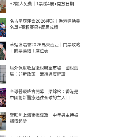
+2類人免費｜1票睇4展+開放日期
名古屋亞運會2026棒球｜香港運動員
名單+賽程賽果+歷屆成績
草蜢演唱會2026馬來西亞｜門票攻略
＋購票連結＋座位表
境外保單收益徵稅嚇窒市場 國稅總
局︰非新政策 無須過度解讀
全球醫療峰會開幕 梁錦松：香港是
中國創新醫療通往全球的主入口
警旺角上海街搗淫窟 中年男主持被
捕遭起訴