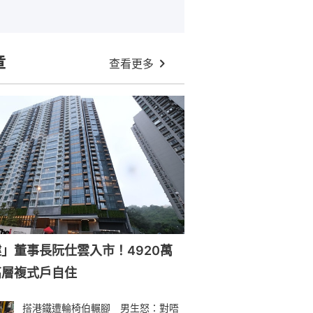
章
查看更多
」董事長阮仕雲入市！4920萬
高層複式戶自住
搭港鐵遭輪椅伯輾腳 男生怒：對唔