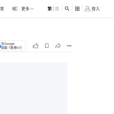
育
經濟
更多
01深圳
繁
觀點
|
简
健康
好食玩飛
登入
女
在Google
追蹤《香港01》