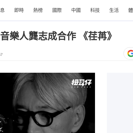
息
即時
熱榜
國際
中國
科技
生活
體
音樂人龔志成合作 《荏苒》
57