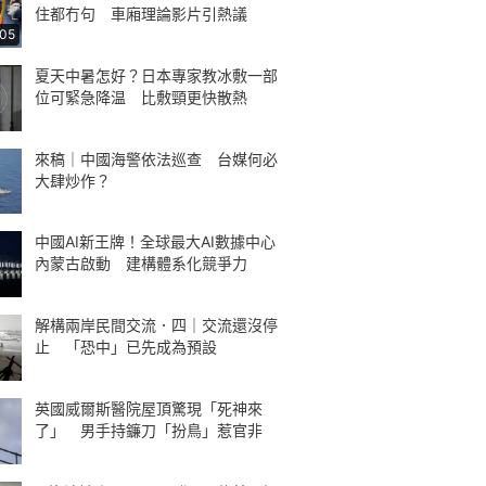
住都冇句 車廂理論影片引熱議
:05
夏天中暑怎好？日本專家教冰敷一部
位可緊急降温 比敷頸更快散熱
來稿｜中國海警依法巡查 台媒何必
大肆炒作？
中國AI新王牌！全球最大AI數據中心
內蒙古啟動 建構體系化競爭力
解構兩岸民間交流．四｜交流還沒停
止 「恐中」已先成為預設
英國威爾斯醫院屋頂驚現「死神來
了」 男手持鐮刀「扮鳥」惹官非