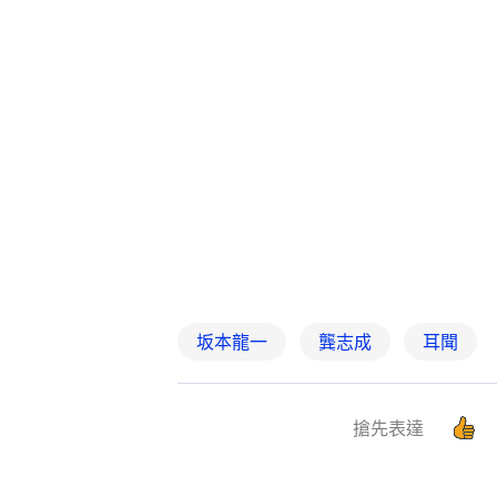
坂本龍一
龔志成
耳聞
搶先表達