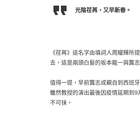
光陰荏苒，又早新春。
《荏苒》這名字由填詞人周耀輝所提
去，這是兩頭白髮的坂本龍一與龔志
值得一提，早前龔志成親自到西班牙
雖然教授的演出最後因疫情延期到9
不可抹。