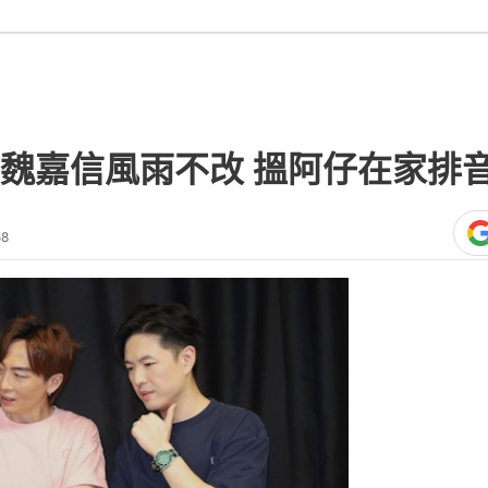
魏嘉信風雨不改 搵阿仔在家排
58