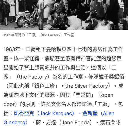
1965年華荷的「工廠」（the Factory）工作室
1963年，華荷租下曼哈頓東四十七街的廠房作為工作
室，與一眾怪誕、病態甚至患有精神官能症的超級巨
星開始了腎上腺素飆升的工作與生活。這個以「工
廠」（the Factory）為名的工作室，佈滿鏡子與錫箔
（因此也稱「銀色工廠」，the Silver Factory），成
為紐約地下文化的震源。因其「門常開」（open 
door）的原則，許多文化名人都造訪過「工廠」，包
括：
凱魯亞克（Jack Kerouac）、金斯堡（Allen 
Ginsberg）
、簡・方達（Jane Fonda）、滾石樂隊