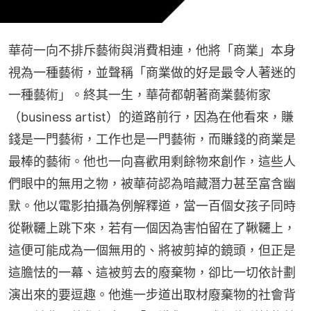
華荷一向不排斥藝術與消費相連，他將「商業」本身
視為一種藝術，並聲稱「商業做的好是最令人著迷的
一種藝術」。終其一生，華荷都朝著商業藝術家
（business artist）的道路前行，因為在他看來，賺
錢是一門藝術，工作也是一門藝術，而賺錢的商業是
最棒的藝術。他也一向喜歡用剩餘物來創作，這些人
們眼中的無用之物，被華荷認為暗藏潛力甚至富含幽
默。他以電影拍攝為例解釋道，當一百個女孩子同時
從鞦韆上跳下來，若有一個因為害怕留在了鞦韆上，
這便可能成為一個無用的、將被剪掉的鏡頭，但正是
這膽怯的一幕、這被剪去的廢棄物，卻比一切依計劃
演出來的要逗趣。他進一步道出取材廢棄物的社會背