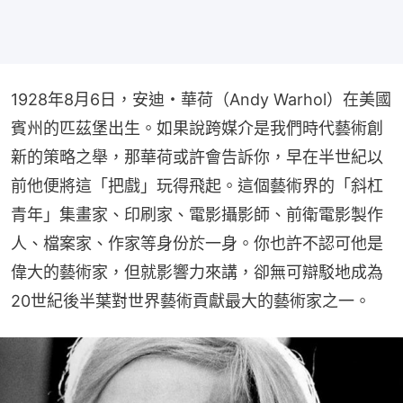
1928年8月6日，安迪・華荷（Andy Warhol）在美國
賓州的匹茲堡出生。如果說跨媒介是我們時代藝術創
新的策略之舉，那華荷或許會告訴你，早在半世紀以
前他便將這「把戲」玩得飛起。這個藝術界的「斜杠
青年」集畫家、印刷家、電影攝影師、前衛電影製作
人、檔案家、作家等身份於一身。你也許不認可他是
偉大的藝術家，但就影響力來講，卻無可辯駁地成為
20世紀後半葉對世界藝術貢獻最大的藝術家之一。