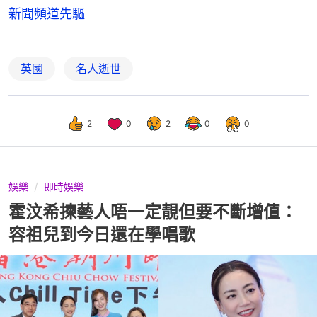
新聞頻道先驅
英國
名人逝世
2
0
2
0
0
娛樂
即時娛樂
霍汶希揀藝人唔一定靚但要不斷增值：
容祖兒到今日還在學唱歌