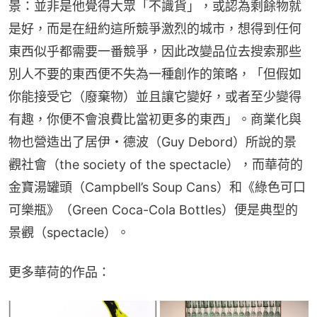
景：並非是他覺得大眾「不識貨」，或認為剩餘物就
是好，而是在紐約這所競爭激烈的城市，想得到任何
東西似乎都需要一番競爭，因此改變品位去搜索那些
別人不要的東西便不失為一種創作的策略，「但假如
你能接受它（廢棄物）並且讓它變好，或者至少變得
有趣，你便不會浪費比當初更多的東西」。商業化與
物也營造出了居伊・德波（Guy Debord）所說的景
觀社會（the society of the spectacle），而華荷的
金寶湯罐頭（Campbell’s Soup Cans）和《綠色可口
可樂瓶》（Green Coca-Cola Bottles）便是典型的
景觀（spectacle）。
更多華荷的作品：