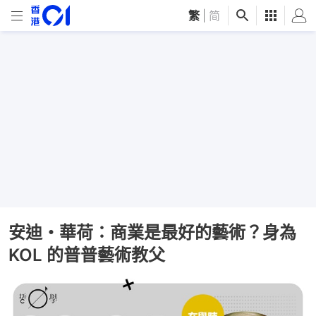
繁
|
简
安迪・華荷：商業是最好的藝術？身為
KOL 的普普藝術教父