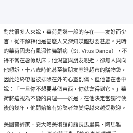
對於很多人來說，華荷是謎一般的存在——友好而少
言，從不解釋他是甚麽人又深知媒體想要甚麽。兒時
的華荷因患有風濕性舞蹈病（St. Vitus Dance），不
得不常在暑假臥床；他渴望與朋友親近，卻無人與向
他傾訴，十八歲時他甚至被朋友塞進超市的購物袋，
因此始終帶著被排除在外的心靈創傷。但他曾在書中
說：「一旦你不想要某個東西，你就會得到它。」華
荷將這視為不變的真理——於是，在他決定當獨行俠
後的幾年，他開始擁有追隨者並變得越來越受歡迎。
美國藝評家、安大略美術館前館長馬里奧・阿馬雅