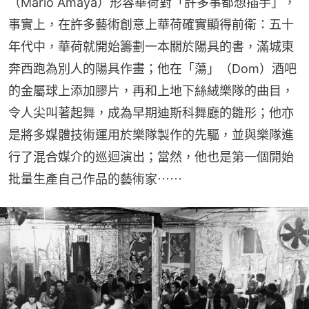
（Mario Amaya）形容華荷對「許多事都想插手」，
事實上，在許多藝術創意上華荷確實顯得前衛：五十
年代中，華荷就開始籌劃一本關於陽具的書，滿城東
奔西跑為別人的陽具作畫；他在「蕩」（Dom）酒吧
的金屬球上添加膠片，再和上地下絲絨樂隊的曲目，
令人尖叫著起舞，成為早期迪斯科舞廳的雛形；他亦
是將多媒體技術運用於樂隊製作的先驅，並與樂隊進
行了混合媒介的巡迴演出；當然，他也是第一個開始
批量生產自己作品的藝術家⋯⋯