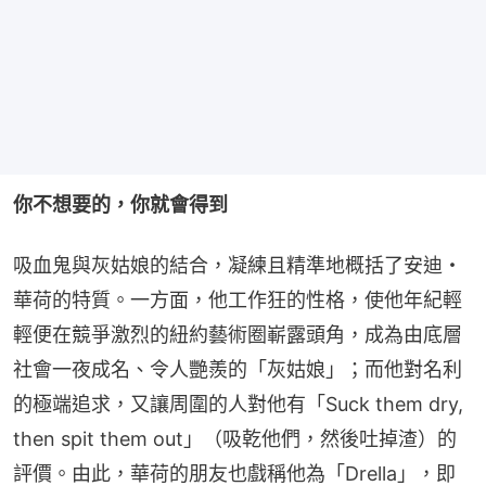
你不想要的，你就會得到
吸血鬼與灰姑娘的結合，凝練且精準地概括了安迪・
華荷的特質。一方面，他工作狂的性格，使他年紀輕
輕便在競爭激烈的紐約藝術圈嶄露頭角，成為由底層
社會一夜成名、令人艷羨的「灰姑娘」；而他對名利
的極端追求，又讓周圍的人對他有「Suck them dry, 
then spit them out」（吸乾他們，然後吐掉渣）的
評價。由此，華荷的朋友也戲稱他為「Drella」，即