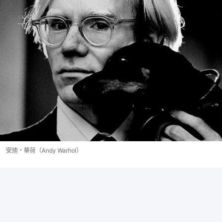
安迪・華荷（Andy Warhol）