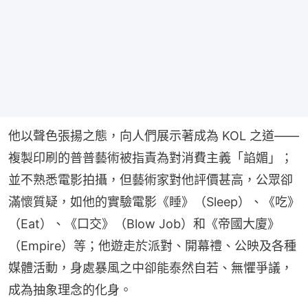
他以聲色張揚之態，向人們展示著成為 KOL 之道——
複製印刷的普普藝術被指責為對消費主義「諂媚」；
並不熟悉電影拍攝，但藝術家對他評價甚高，公眾卻
滿懷質疑，如他的實驗電影《睡》（Sleep）、《吃》
（Eat）、《口交》（Blow Job）和《帝國大廈》
（Empire）等；他遊走於派對、開幕禮、公映及各種
媒體活動，身處暴風之中卻能泰然自若、無懼爭議，
成為抽象理念的化身。