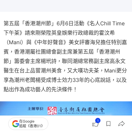
第五屆「香港潮州節」6月6日活動《名人Chill Time 
下午茶》請來剛榮陞英皇娛樂行政總裁的霍汶希
（Mani）與《中年好聲音》美女評審海兒擔任特別嘉
賓，香港潮屬社團總會副主席兼第五屆「香港潮州
節」籌委會主席楊玳詩，聯同潮總常務副主席高永文
醫生在台上品嘗潮州美食，又大嘆功夫茶，Mani更分
享為潮州老闆楊受成博士効力33年的心底說話，以及
點出作為成功藝人的先決條件！
1
在Google
追蹤《香港01》