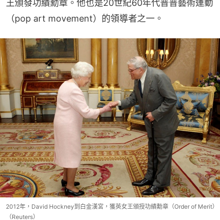
王頒發功績勳章。他也是20世紀60年代普普藝術運動
（pop art movement）的領導者之一。
2012年，David Hockney到白金漢宮，獲英女王頒授功績勳章（Order of Merit）
（Reuters）