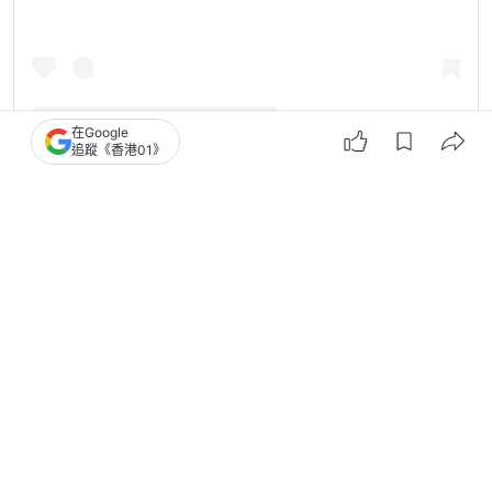
在Google
追蹤《香港01》
Walt Disney Studios（@disneystudios）分享的貼文
Oasis
紀錄片
Disney+
2
0
0
0
0
娛樂
眾樂迷