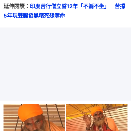
延伸閱讀：
印度苦行僧立誓12年「不躺不坐」　苦撐
5年現雙腿發黑壞死恐奪命