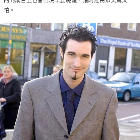
內的講台上也曾出現羊隻屍體，讓附近民眾又驚又
怕。