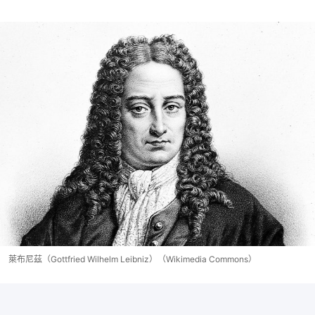
萊布尼茲（Gottfried Wilhelm Leibniz）（Wikimedia Commons）