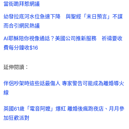
當街跪拜惹網議
幼發拉底河水位急速下降 與聖經「末日預言」不謀
而合引網民熱議
AI耶穌陪你視像通話？美國公司推新服務 祈禱要收
費每分鐘收$16
延伸閱讀：
伴侶吵架時這些話最傷人 專家警告可能成為離婚導火
線
英國61歲「電音阿嬤」爆紅 離婚後瘋跑夜店、月月參
加狂歡派對