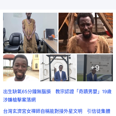
+
9
出生缺氧65分鐘無腦損 教宗認證「奇蹟男嬰」19歲
涉嫌槍擊案落網
台灣玄濟宮女禪師自稱能對接外星文明 引信徒集體