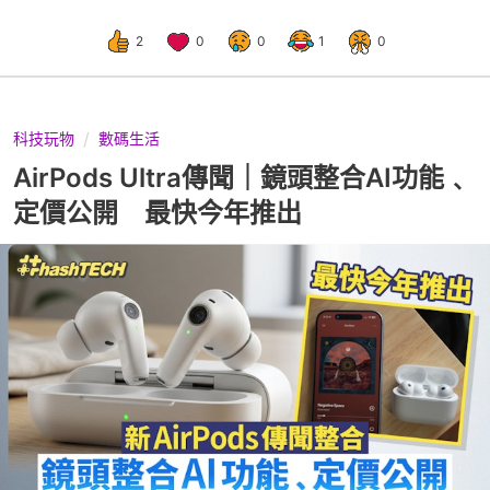
2
0
0
1
0
科技玩物
數碼生活
AirPods Ultra傳聞｜鏡頭整合AI功能﹑
定價公開 最快今年推出