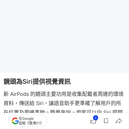
鏡頭為Siri提供視覺資訊
新 AirPods 的鏡頭主要功用是收集配戴者周邊的環境
資料，傳送給 Siri，讓語音助手更準確了解用戶的所
在位置及周邊事物。簡單來說，用家可以向 Siri 提問
2
在Google
眼前看到的物件，例如「這是什麼植物？」或「附近
追蹤《香港01》