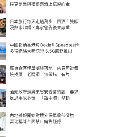
撲克副業與積蓄還清上億違約金
日本旅行每天走過萬步 回酒店雙腳
浸熱水超錯？專家警告後果嚴重
中國移動香港奪Ookla® Speedtest®
多項網絡大獎認證 5.5G服務推出
廣東食客埋單擲錢落地 店員照辦煮
碗找贖 老闆讚：無做錯｜有片
:36
汕頭政府遭廣東省安委會約談 要求
反思事故多發 「鐵手腕」整頓
內地據報開始對境外保單收益徵稅
富瑞稱降全面禁止銷售疑慮