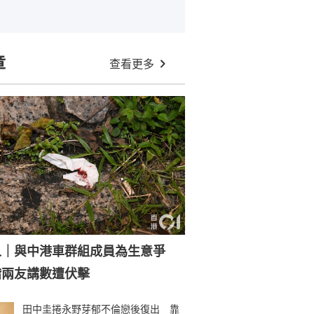
章
查看更多
人｜與中港車群組成員為生意爭
偕兩友講數遭伏擊
田中圭捲永野芽郁不倫戀後復出 靠