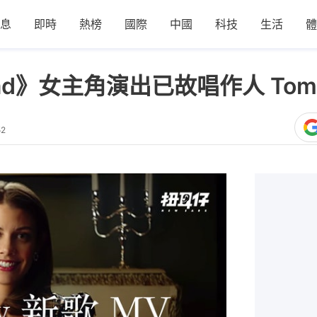
息
即時
熱榜
國際
中國
科技
生活
體
Dead》女主角演出已故唱作人 Tom P
52