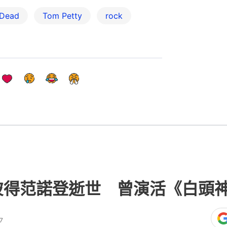
 Dead
Tom Petty
rock
彼得范諾登逝世 曾演活《白頭
7