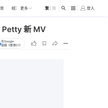
育
經濟
更多
01深圳
繁
觀點
|
简
健康
好食玩飛
登入
女
etty 新 MV
在Google
追蹤《香港01》