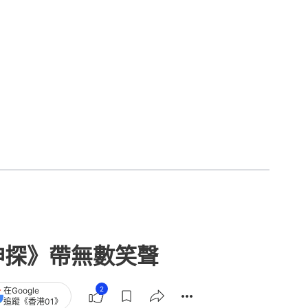
神探》帶無數笑聲
2
在Google
追蹤《香港01》