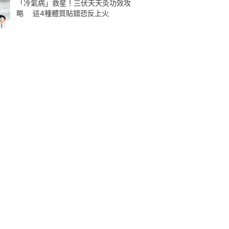
「冷氣病」救星！三伏天天灸功效攻
略 這4種體質貼錯恐反上火