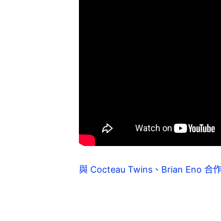
與 Cocteau Twins、Brian Eno 