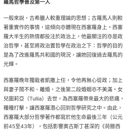
羅馬哲學普及第一人
一般來說，古希臘人較重理論的思想；古羅馬人則較
著重實作的事情，這傾向亦體現在西塞羅身上。西塞
羅大半生的熱情都投注於政治上，他最關注的亦是政
治哲學，甚至將政治置哲學在政治之下：哲學的目的
是為了改進羅馬共和國的現況，讓她回復過去羅馬的
光輝。
西塞羅晚年獨栽者凱撒上任，令他再無心從政；加上
與妻子鬧不和、離婚，之後第二段婚姻亦不美滿。女
兒圖莉亞（Tullia）去世，為西塞羅帶來最大的悲痛，
種種打擊，讓西塞羅潛心回到哲學研究之中。由此，
西塞羅大部分哲學著作都寫於他生命最後三年（公元
前45至43年），包括影響奧古斯丁甚深的《荷滕西