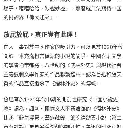
場子，嘻嘻哈哈，妙極妙極」，那麼就無法期待中國
的批評界「偉大起來」。
放屁放屁，真正豈有此理！
駡人一事對於中國作家的吸引力，可以見於1920年代
關於一本充滿粗言穢語的小說的論爭。中國喜劇文學
的學者通常都將十八世紀的《儒林外史》與現代社會
主義諷刺文學作家的作品聯繫起來，認為魯迅和張天
翼的作品直接繼承了《儒林外史》的傳統。
魯迅寫於1920年代中期的開創性研究《中國小說史
略》認為，諷刺、揶揄文人不露痕跡的《儒林外史》
比起「辭氣浮露，筆無藏鋒」的晚清譴責小說（第二
章有討論）更具尖銳深刻的諷刺性。魯迅的研究正好