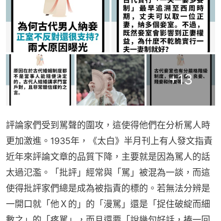
+
13
評論家們受到駡聲的圍攻，這使得他們在分析駡人時
更加激進。1935年，《太白》半月刊上有人發文指責
近年來評論文章的品質下降，主要就是因為駡人的話
太過氾濫。「批評」經常與「駡」被混為一談，而這
使得批評家們總是成為被指責的標的。若無法分辨是
一開口就「他Ｘ的」的「漫駡」還是「捉住破綻而細
數之」的「疼駡」，而且還要「說幾句好話，捧一回