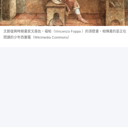
文藝復興時期畫家文森佐・福帕（Vincenzo Foppa ）的濕壁畫，相傳畫的是正在
閱讀的少年西塞羅（Wikimedia Commons）