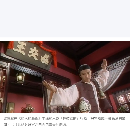
梁實秋在《駡人的藝術》中稱駡人為「極道德的」行為，把它捧成一種高深的學
問。（《九品芝麻官之白面包青天》劇照）