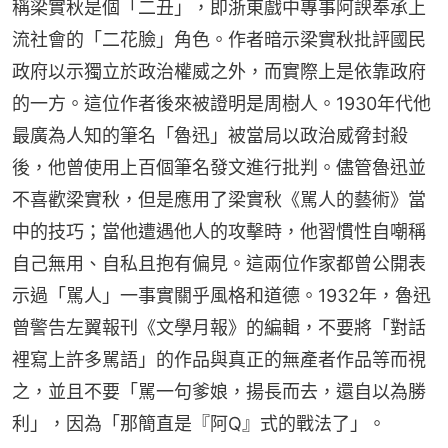
稱梁實秋是個「二丑」，即浙東戲中專事阿諛奉承上
流社會的「二花臉」角色。作者暗示梁實秋批評國民
政府以示獨立於政治權威之外，而實際上是依靠政府
的一方。這位作者後來被證明是周樹人。1930年代他
最廣為人知的筆名「魯迅」被當局以政治威脅封殺
後，他曾使用上百個筆名發文進行批判。儘管魯迅並
不喜歡梁實秋，但是應用了梁實秋《駡人的藝術》當
中的技巧；當他遭遇他人的攻擊時，他習慣性自嘲稱
自己無用、自私且抱有偏見。這兩位作家都曾公開表
示過「駡人」一事實關乎風格和道德。1932年，魯迅
曾警告左翼報刊《文學月報》的編輯，不要將「對話
裡寫上許多駡語」的作品與真正的無產者作品等而視
之，並且不要「駡一句爹娘，揚長而去，還自以為勝
利」，因為「那簡直是『阿Q』式的戰法了」。