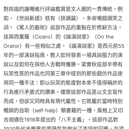
對詼諧的譏嘲進行評論鑑賞是文人圈的一貫傳統。例
如，《世說新語》就有〈排調篇〉，多收嘲戲調笑之
詞。《駡人的藝術》這部作品的重點在於修辭方法，
這與西塞羅（Cicero）的《論演說家》（On the 
Orator）有一些相似之處。《論演說家》是西元前55
年的一部演說指南，教人如何發表一場具說服力的演
說以及如何在與他人舌戰時獲勝。梁實秋這部半帶有
玩笑性質的作品也同第三章中提到的那些戲仿作品使
用同一種手法：即以玩笑的態度對本來不值得稱許的
行為進行矛盾式的讚美。儘管這部作品是以文言寫作
而成，但卻又同時具有現代屬性。它既屬於當時特別
暢銷的自助（self-help）類書籍的一種，風格上又切
合胡適在1918年提出的「八不主義」。這部作品對
1920年代末學界的暴躁氣氛做出了直接的回應。在梁