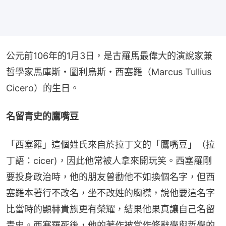
公元前106年的1月3日，是古羅馬最偉大的演說家兼
哲學家馬庫斯・圖利烏斯・西塞羅（Marcus Tullius 
Cicero）的生日。
名留青史的鷹嘴豆
「西塞羅」這個姓氏來自於拉丁文的「鷹嘴豆」（拉
丁語：cicer)，因此他常被人拿來開玩笑。西塞羅剛
要投身政治時，他的朋友曾勸他不如換個名字，但西
塞羅本著行不改名，坐不改姓的胸襟，說他要這名字
比當時的顯赫貴族更有榮耀，結果他果真讓自己名留
青史。西塞羅死後，他的著作被當作修辭學與哲學的