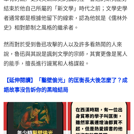
結束於他自己所屬的「新文學」時代之前；文學史學
者通常都是根據他留下的線索，認為他就是《儒林外
史》相對節制之風格的繼承者。
然而對於受到魯迅攻擊的人以及許多看熱鬧的人來
說，魯迅與其說是諷刺文學的宗師，其實更像是駡人
的能手，擅長進行謾駡和人格謀殺。
【延伸閱讀】「鑿壁偷光」的匡衡長大後怎麼了？成
語故事沒告訴你的黑暗結局