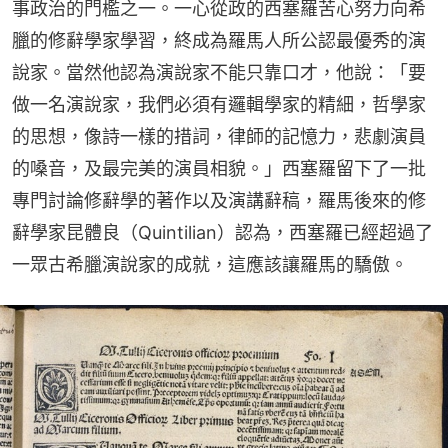
事政治的門檻之一。一心從政的西塞羅苦心努力向希
臘的修辭學家學習，終成為羅馬人所公認最優秀的演
說家。當然他認為演說家不能只靠口才，他說：「要
做一名演說家，我們必須有邏輯學家的精細，哲學家
的思想，像詩一樣的措詞，律師的記憶力，悲劇演員
的嗓音，及最完美的演員相貌。」西塞羅留下了一批
專門討論修辭學的著作以及演講辭稿，羅馬後來的修
辭學家昆體良（Quintilian）認為，西塞羅已經超過了
一眾古希臘演說家的成就，這應該讓羅馬的驕傲。