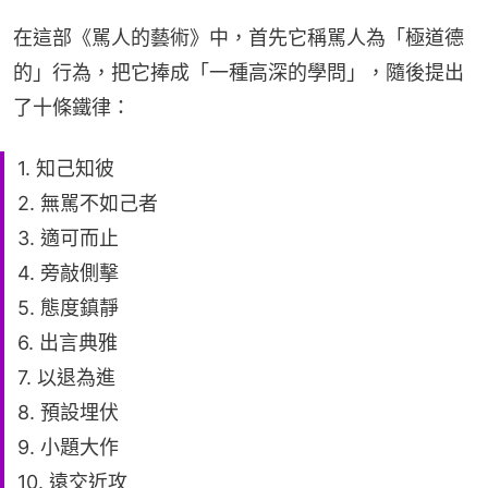
在這部《駡人的藝術》中，首先它稱駡人為「極道德
的」行為，把它捧成「一種高深的學問」，隨後提出
了十條鐵律：
1. 知己知彼
2. 無駡不如己者
3. 適可而止
4. 旁敲側擊
5. 態度鎮靜
6. 出言典雅
7. 以退為進
8. 預設埋伏
9. 小題大作
10. 遠交近攻