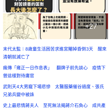
+
27
末代太監︱8歲童生活困苦求進宮閹掉昏倒3天 醒來
清朝就滅亡了
瘋傳「雍正一日作息表」 翻牌子前先談心 疫情下
曾這樣對待庸官
武則天4大男寵下場悲慘 太醫服藥催谷過度、張氏
兄弟兵變中被誅
史上最悲情蔣夫人 至死無法揭蔣介石負心 成共產