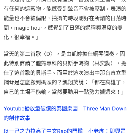
有任何的遮蔽物。能感受到聲音不會被壓制，表演的
能量也不會被侷限，拍攝的時段剛好在所謂的日落時
間，magic hour，感覺到了日落的過程與溫度的變
化，很幸福。」
當天的第二首歌〈D〉，是由凱婷擔任鋼琴彈奏，因
此特別商請了體熊專科的貝斯手海狗（林奕勳），擔
任了這首歌的貝斯手。而至於這次演出中那台直立型
鋼琴是怎麼搬到碼頭的？凱翔笑說：「都在高雄了，
自己的主場不能輸，當然要動用一點勢力搬過來！」
Youtube播放量破億的泰國樂團 Three Man Down
的創作故事
以一己之力拉高了中文Rap的門檻 小老虎：即興是