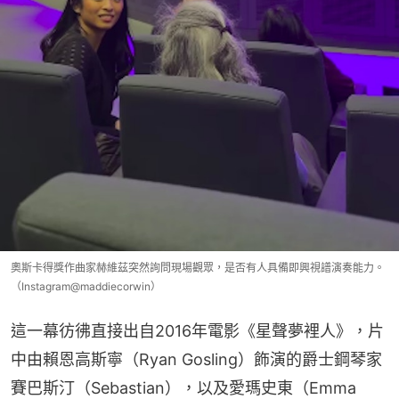
奧斯卡得獎作曲家赫維茲突然詢問現場觀眾，是否有人具備即興視譜演奏能力。
（Instagram@maddiecorwin）
這一幕彷彿直接出自2016年電影《星聲夢裡人》，片
中由賴恩高斯寧（Ryan Gosling）飾演的爵士鋼琴家
賽巴斯汀（Sebastian），以及愛瑪史東（Emma 