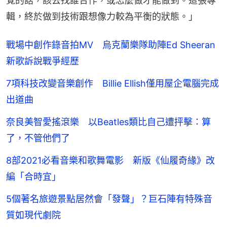
覺的話，該去找誰合作，或怎麼做才能做到。這張專
輯，終於做到技術跟想像力較為平衡的狀態。」
戰場中創作錄音拍MV 烏克蘭樂隊助陣Ed Sheeran
新歌訴說戰爭經歷
7項科技改變音樂創作 Billie Ellish僅用屋企電腦完成
出道曲
奈良美智愛搖滾樂 以Beatles類比自己遭抨擊：算
了，不管他們了
8部2021必看音樂和歌舞電影 新版《仙履奇緣》改
編「合時宜」
5個著名旅遊景點居然會「發聲」？巨石陣有特殊音
質如現代劇院