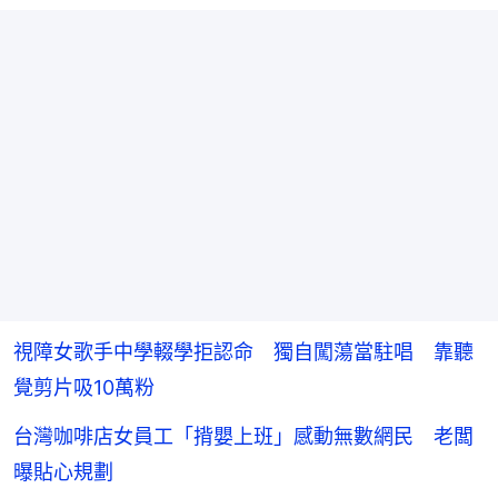
視障女歌手中學輟學拒認命 獨自闖蕩當駐唱 靠聽
覺剪片吸10萬粉
台灣咖啡店女員工「揹嬰上班」感動無數網民 老闆
曝貼心規劃