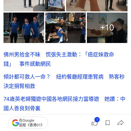
+
10
佛州男拾金不昧 慌張失主激動：「癌症妹救命
錢」 事件感動網民
傾計都可救人一命？ 紐約餐廳經理患腎病 熟客秒
決定捐腎相救
74歲英老婦獨遊中國各地網民接力當導遊 她讚：中
國人善良刻骨裏
1
深水埗銀杏冰室伯伯2元買白飯：我有畀錢㗎 職員
在Google
追蹤《香港01》
偷加餸守護尊嚴