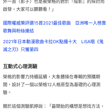
外一首〈影子〉也是被榮格的對於『陰影』的探討而
啟發，大家可以聽聽看！」
國際權威樂評選15首2021最佳歌曲 亞洲唯一入榜靠
歌舞與粉絲連結
2021年日本動漫歌曲卡拉OK點播十大 LiSA唱《鬼
滅之刃》只獲第四
互動式心理測驗
榮格的影響力持續延續，大象體操在專輯的預購期
間，設計了一個以榮格12人格原型為基礎的心理測
驗。
關於這個測驗凱婷說：「最開始的構想是想找方法，