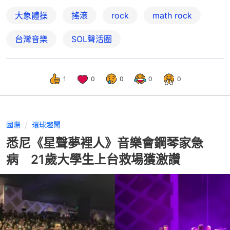
大象體操
搖滾
rock
math rock
台灣音樂
SOL聲活圈
1
0
0
0
0
國際
環球趣聞
悉尼《星聲夢裡人》音樂會鋼琴家急
病 21歲大學生上台救場獲激讚