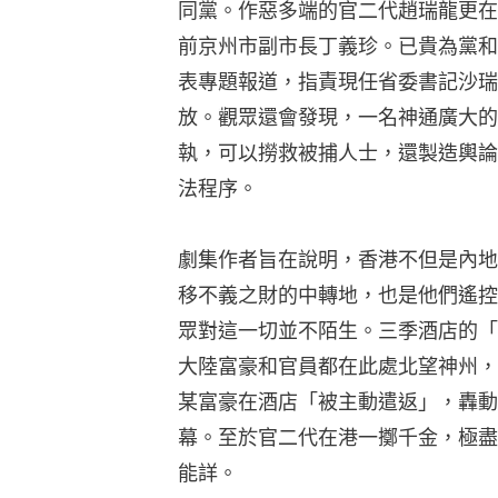
同黨。作惡多端的官二代趙瑞龍更在
前京州市副市長丁義珍。已貴為黨和
表專題報道，指責現任省委書記沙瑞
放。觀眾還會發現，一名神通廣大的
執，可以撈救被捕人士，還製造輿論
法程序。
劇集作者旨在說明，香港不但是內地
移不義之財的中轉地，也是他們遙控
眾對這一切並不陌生。三季酒店的「
大陸富豪和官員都在此處北望神州，
某富豪在酒店「被主動遣返」，轟動
幕。至於官二代在港一擲千金，極盡
能詳。