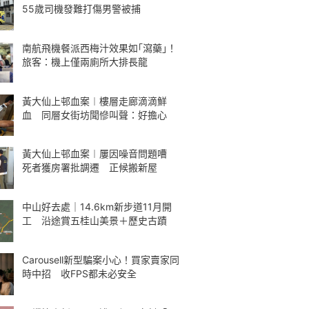
55歲司機發難打傷男警被捕
南航飛機餐派西梅汁效果如｢瀉藥｣！
旅客：機上僅兩廁所大排長龍
黃大仙上邨血案︱樓層走廊滴滴鮮
血 同層女街坊聞慘叫聲：好擔心
黃大仙上邨血案︱屢因噪音問題嘈
死者獲房署批調遷 正候搬新屋
中山好去處｜14.6km新步道11月開
工 沿途賞五桂山美景＋歷史古蹟
Carousell新型騙案小心！買家賣家同
時中招 收FPS都未必安全