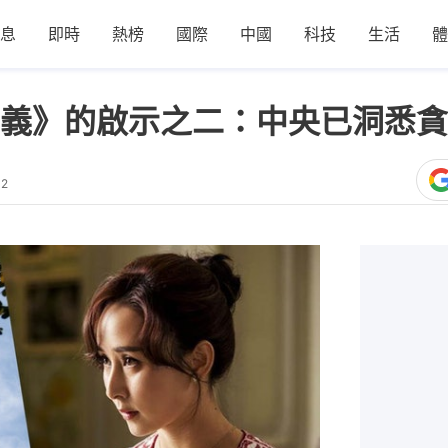
息
即時
熱榜
國際
中國
科技
生活
體
義》的啟示之二：中央已洞悉貪
12