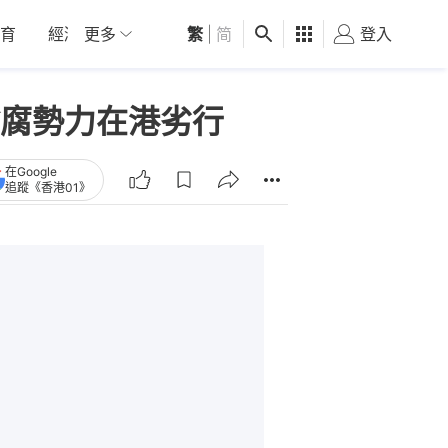
育
經濟
更多
01深圳
繁
觀點
|
简
健康
好食玩飛
登入
女
腐勢力在港劣行
在Google
追蹤《香港01》