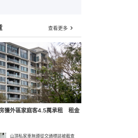
章
查看更多
房獲外區家庭客4.5萬承租 租金
山頂私家車無遵從交通標誌被截查