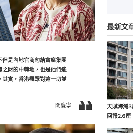
最新文
不但是內地官商勾結貪腐集團
義之財的中轉地，也是他們遙
。其實，香港觀眾對這一切並
關慶寧
天賦海灣3
回報2.6厘