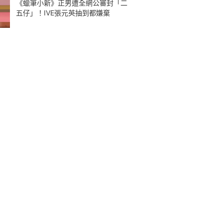
《蠟筆小新》正男遭全網公審封「二
五仔」！IVE張元英抽到都嫌棄