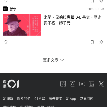
哲學
2019-05-23
米蘭・昆德拉專輯 04. 書寫、歷史
與不朽｜黎子元
更多文章
01線報
關於我們
01招聘
廣告查詢
01App
常見問題