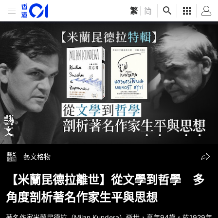
繁
|
简
藝文格物
【米蘭昆德拉離世】從文學到哲學 多
角度剖析著名作家生平與思想
著名作家米蘭昆德拉（Milan Kundera）逝世，享年94歲。於1929年