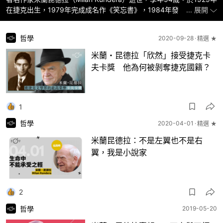
在捷克出生，1979年完成成名作《笑忘書》，1984年發表最具影響
... 展開
力《生命中不能承受之輕》。米蘭昆德拉一直堅持認為自己是普通小
說家，並非政治作家或流亡作家，現在從多角度剖析他的生平與思
哲學
2020-09-28
精選 ★
想。
米蘭・昆德拉「欣然」接受捷克卡
夫卡獎 他為何被剝奪捷克國籍？
1
哲學
2020-04-01
精選 ★
米蘭昆德拉：不是左翼也不是右
翼，我是小說家
2
哲學
2019-05-20