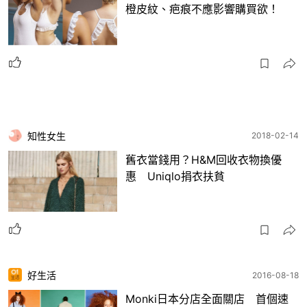
橙皮紋、疤痕不應影響購買欲！
知性女生
2018-02-14
舊衣當錢用？H&M回收衣物換優
惠 Uniqlo捐衣扶貧
好生活
2016-08-18
Monki日本分店全面關店 首個速