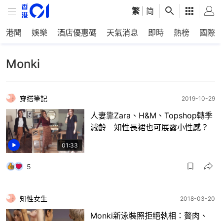
繁
|
简
港聞
娛樂
酒店優惠碼
天氣消息
即時
熱榜
國際
Monki
穿搭筆記
2019-10-29
人妻靠Zara、H&M、Topshop轉季
減齡 知性長裙也可展露小性感？
01:33
5
知性女生
2018-03-20
Monki新泳裝照拒絕執相：贅肉、