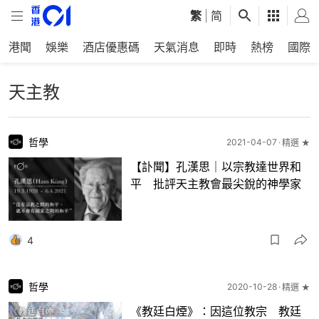
繁
|
简
港聞
娛樂
酒店優惠碼
天氣消息
即時
熱榜
國際
天主教
哲學
2021-04-07
精選 ★
【訃聞】孔漢思｜以宗教達世界和
平 批評天主教會最尖銳的神學家
4
哲學
2020-10-28
精選 ★
《教廷白煙》：因這位教宗 教廷