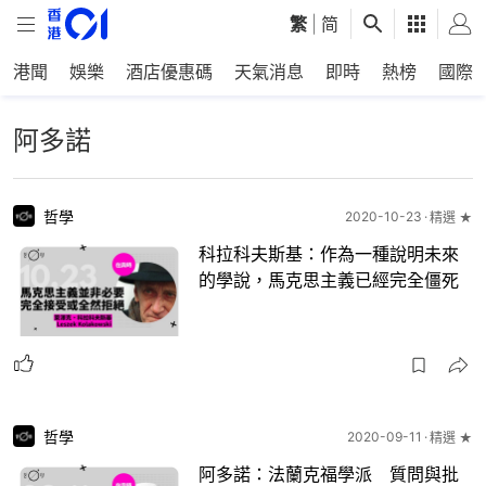
繁
|
简
港聞
娛樂
酒店優惠碼
天氣消息
即時
熱榜
國際
阿多諾
哲學
2020-10-23
精選 ★
科拉科夫斯基：作為一種說明未來
的學說，馬克思主義已經完全僵死
哲學
2020-09-11
精選 ★
阿多諾：法蘭克福學派 質問與批