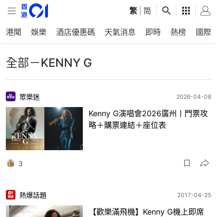
繁
|
简
港聞
娛樂
酒店優惠碼
天氣消息
即時
熱榜
國際
全部－KENNY G
眾樂迷
2026-04-08
Kenny G演唱會2026廣州丨門票攻
略＋購票連結＋座位表
3
熱爆話題
2017-04-25
【歡樂滿飛機】Kenny G機上即席