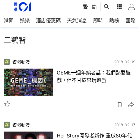
繁
|
简
港聞
娛樂
酒店優惠碼
天氣消息
即時
熱榜
國際
三鶚智
遊戲動漫
2018-02-19
GEME一週年編者話：我們熱愛遊
戲，但不甘於只玩遊戲
遊戲動漫
2018-02-17
Her Story開發者新作 重啟80年代