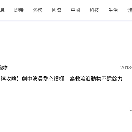
息
即時
熱榜
國際
中國
科技
生活
體
2018
寵物
延禧攻略】劇中演員愛心爆棚 為救流浪動物不遺餘力