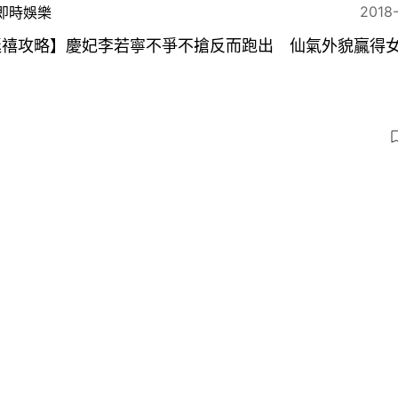
2018
即時娛樂
延禧攻略】慶妃李若寧不爭不搶反而跑出 仙氣外貌贏得