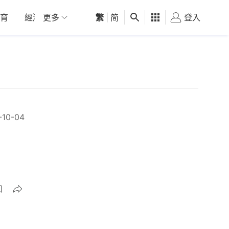
育
經濟
更多
01深圳
繁
觀點
|
简
健康
好食玩飛
登入
女
-10-04