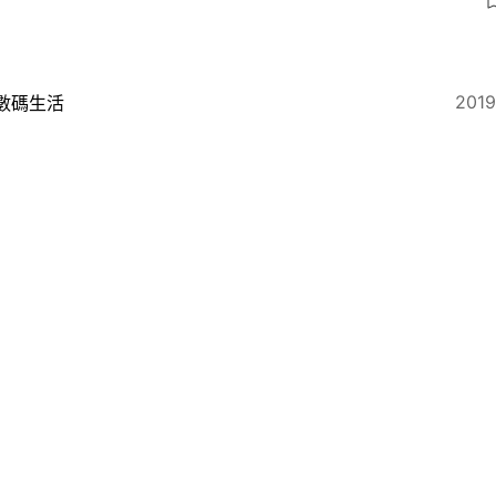
2019
數碼生活
ple Watch Series 5鈦金屬登場 永亮屏幕 追加更多健
2019
數碼生活
pple發布會2019】iPad 10.2吋有驚喜 更大更快可用Penc