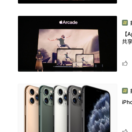
【A
共
iPh