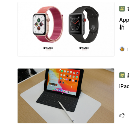
Ap
析
1
iP