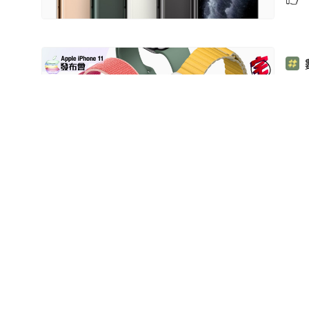
Ap
【A