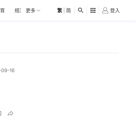
育
經濟
更多
01深圳
繁
觀點
|
简
健康
好食玩飛
登入
女
-09-16