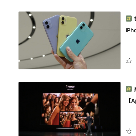
iP
【A