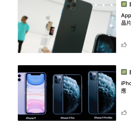
Ap
晶
iP
應