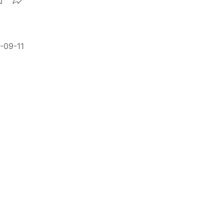
-09-11
康功能
-09-11
il