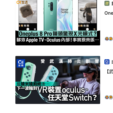
On
【武