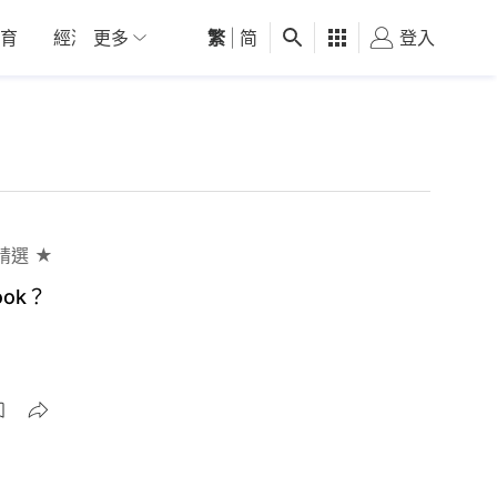
育
經濟
更多
01深圳
繁
觀點
|
简
健康
好食玩飛
登入
女
精選 ★
ok？