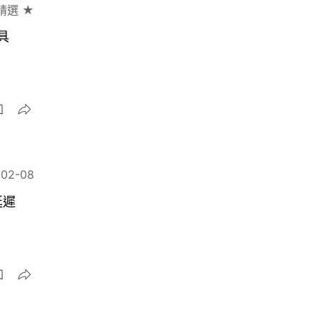
精選 ★
具
-02-08
延遲