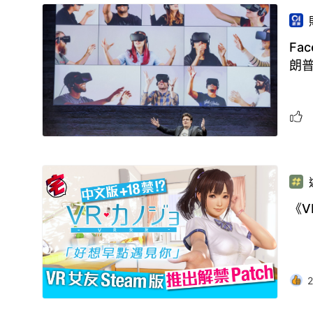
Fa
朗
《V
2