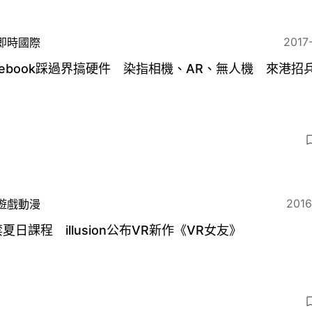
2017
即時國際
cebook踩過界搞硬件 染指相機、AR、無人機 來港招
2016
遊戲動漫
禁夏日課程 illusion公布VR新作《VR女友》