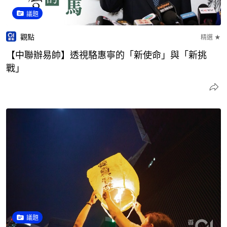
議題
觀點
精選 ★
【中聯辦易帥】透視駱惠寧的「新使命」與「新挑
戰」
議題