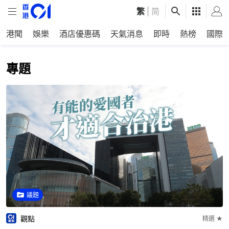
繁
|
简
港聞
娛樂
酒店優惠碼
天氣消息
即時
熱榜
國際
專題
議題
觀點
精選 ★