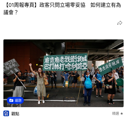
【01周報專頁】政客只問立場零妥協 如何建立有為
議會？
議題
觀點
精選 ★
【青年之苦】憤怒從何而來？ 政府有聽見年輕人的