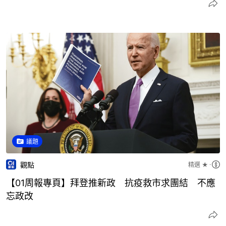
議題
觀點
精選 ★
【01周報專頁】拜登推新政 抗疫救市求團結 不應
忘政改