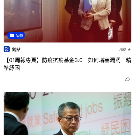
議題
觀點
精選 ★
【01周報專頁】防疫抗疫基金3.0 如何堵塞漏洞 精
準紓困