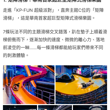
1. 矩陣滑梯：華南首家超巨型矩陣式滑梯樂園
走進「KP-FUN 超級派對」，直奔主館C位的「矩陣
滑梯」，這是華南首家超巨型矩陣式滑梯樂園。
7條玩法不同的主題滑梯交叉錯落，趴在墊子上順着滑
梯俯衝而下，逐漸加快的速度、微微的離心力、落地
前凌空的一瞬……每一條滑梯都能給玩家們帶來不同
的刺激體驗。