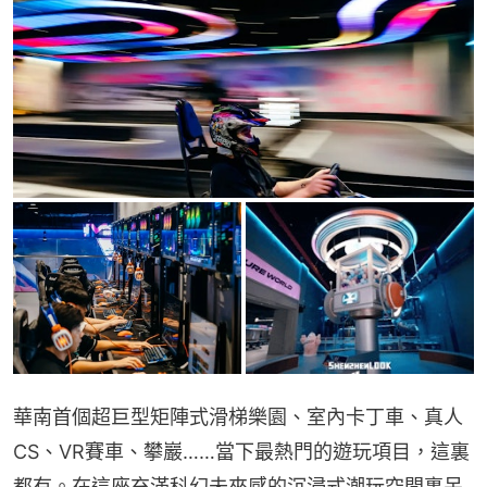
華南首個超巨型矩陣式滑梯樂園、室內卡丁車、真人
CS、VR賽車、攀巖……當下最熱門的遊玩項目，這裏
都有。在這座充滿科幻未來感的沉浸式潮玩空間裏呆