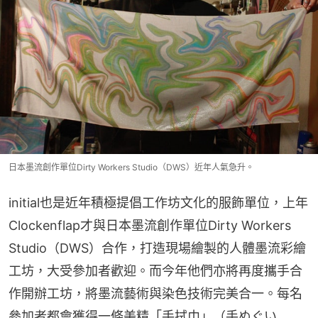
日本墨流創作單位Dirty Workers Studio（DWS）近年人氣急升。
initial也是近年積極提倡工作坊文化的服飾單位，上年
Clockenflap才與日本墨流創作單位Dirty Workers 
Studio（DWS）合作，打造現場繪製的人體墨流彩繪
工坊，大受參加者歡迎。而今年他們亦將再度攜手合
作開辦工坊，將墨流藝術與染色技術完美合一。每名
參加者都會獲得一條美精「手拭巾」（手ぬぐい, 