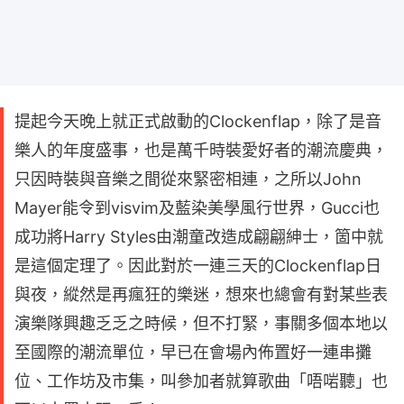
提起今天晚上就正式啟動的Clockenflap，除了是音
樂人的年度盛事，也是萬千時裝愛好者的潮流慶典，
只因時裝與音樂之間從來緊密相連，之所以John
Mayer能令到visvim及藍染美學風行世界，Gucci也
成功將Harry Styles由潮童改造成翩翩紳士，箇中就
是這個定理了。因此對於一連三天的Clockenflap日
與夜，縱然是再瘋狂的樂迷，想來也總會有對某些表
演樂隊興趣乏乏之時候，但不打緊，事關多個本地以
至國際的潮流單位，早已在會場內佈置好一連串攤
位、工作坊及市集，叫參加者就算歌曲「唔啱聽」也