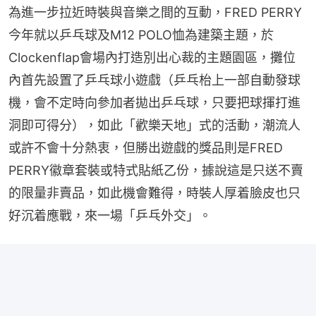
為進一步拉近時裝與音樂之間的互動，FRED PERRY
今年就以乒乓球及M12 POLO恤為建築主題，於
Clockenflap會場內打造別出心裁的主題園區，攤位
內首先設置了乒乓球小遊戲（乒乓枱上一部自動發球
機，會不定時向參加者拋出乒乓球，只要把球揮打進
洞即可得分），如此「歡樂天地」式的活動，潮流人
或許不會十分熱衷，但勝出遊戲的獎品則是FRED 
PERRY徽章套裝或特式貼紙乙份，據說這是只送不賣
的限量非賣品，如此機會難得，時裝人厚着臉皮也只
好沉着應戰，來一場「乒乓外交」。