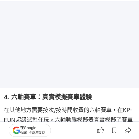
4. 六軸賽車：真實模擬賽車體驗
在其他地方需要按次/按時間收費的六軸賽車，在KP-
FUN超級派對任玩。六軸動態模擬器真實模擬了賽車
在Google
體驗，過彎時的離心力、陡然加速的推背感……都能
追蹤《香港01》