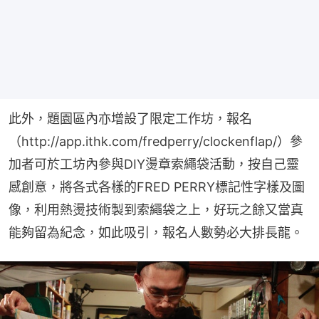
此外，題園區內亦增設了限定工作坊，報名
（http://app.ithk.com/fredperry/clockenflap/）參
加者可於工坊內參與DIY燙章索繩袋活動，按自己靈
感創意，將各式各樣的FRED PERRY標記性字樣及圖
像，利用熱燙技術製到索繩袋之上，好玩之餘又當真
能夠留為紀念，如此吸引，報名人數勢必大排長龍。