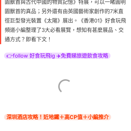
園獸首與古代中國的物質記憶》特展，可以一睹圓明
園獸首的真品；另外還有由英國藝術家創作的7米直
徑巨型發光裝置《太陽》展出。《香港01》好食玩飛
頻道小編整理了3大必看展覽，想知有甚麼展品、交
通方式？即看下文！
👉follow 好食玩飛ig ✈️免費睇旅遊飲食攻略
深圳酒店攻略！近地鐵＋高CP值＋小編推介