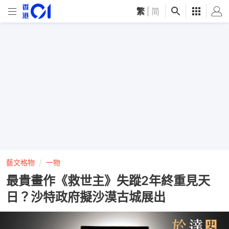
繁
|
简
藝文格物
一物
最貴畫作《救世主》失蹤2年終重見天
日？沙特政府擬沙漠古城展出