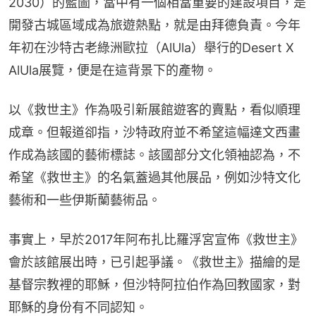
2030）的藍圖，當中有一個相當重要的建設項目，是
開發古城區域成為旅遊熱點，就是由拜德負責。今年
年初在沙特古老綠洲歐拉（AlUla）舉行的Desert X 
AlUla展覽，便是在這背景下的產物。
以《救世主》作為吸引新展館遊客的賣點，看似順理
成章。但報道卻指，沙特政府並不希望這幅達文西畫
作成為該國的藝術標誌。該國部分文化領袖認為，不
希望《救世主》的名氣蓋過其他展品，例如沙特文化
藝術和一些伊斯蘭藝術品。
事實上，早於2017年阿布扎比羅浮宮宣佈《救世主》
會於該館展出時，已引起爭議。《救世主》描繪的是
基督宗教裡的耶穌，但沙特阿拉伯作為回教國家，對
耶穌的身份有不同認知。