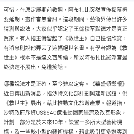
可惜，在原定展期前數週，阿布扎比突然宣佈揭幕禮
要延期，畫作杳無音訊。這段期間，藝術界傳出許多
猜測與說法，大家似乎認定了王儲穆罕默德才是真正
買家。有人指王儲留起了《救世主》自己慢慢欣賞，
有消息則說他弄丟了這幅絕世名畫。有學者認為《救
世主》根本不是達文西所繪，所以阿布扎比羅浮宮最
終決定不展出，免遭笑話。
哪種說法才是正確，至今難以定奪。《華盛頓郵報》
近日傳出新消息，指沙特文化部計劃興建新展館，供
《救世主》展出，藉此推動文化旅遊產業。報道指，
沙特政府斥資US$640億推動國家經濟及改善形象，
計劃一部分是於未來10年，設置十多所大型藝術機
構，及一些較小型的藝術機構，藉此吸引更多遊客到