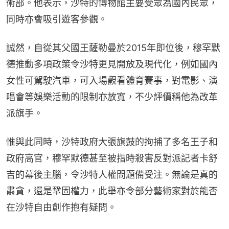
術部。他表示，沙特的博物館主要受眾為國內民眾，
同時亦會吸引遊客參觀。
誠然，自從其父國王薩勒曼於2015年即位後，穆罕默
德推動多項政策令沙特更見開放及現代化，例如國內
女性可駕駛汽車，可入場觀看體育賽事，對電影、演
唱會等娛樂活動的限制亦放寬，不少評價稱他為改革
派旗手。
惟與此同時，沙特政府大張旗鼓的拘捕了多名王子和
政府高官，穆罕默德甚至被指時殺害反對派記者卡舒
吉的幕後主腦，令沙特人權問題備受注。無論是真的
肅貪，還是鞏固權力，此舉亦令部分藝術家對於能否
在沙特自由創作抱有疑問。