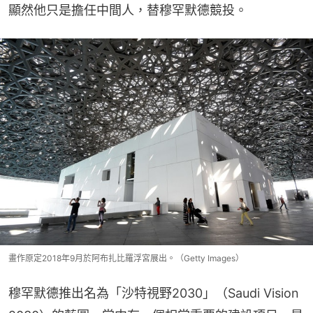
顯然他只是擔任中間人，替穆罕默德競投。
畫作原定2018年9月於阿布扎比羅浮宮展出。（Getty Images）
穆罕默德推出名為「沙特視野2030」（Saudi Vision 