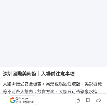
深圳國際美術館｜入場前注意事項
入館需接受安全檢查，易燃或腐蝕性液體、尖銳器械
等不可帶入館內；飲食方面，大家只可帶礦泉水進
在Google
館，零食及其他飲品均不可帶入館。而參觀者可攜帶
追蹤《香港01》
小於規定尺寸（30厘米 × 42厘米 × 10厘米）的手袋