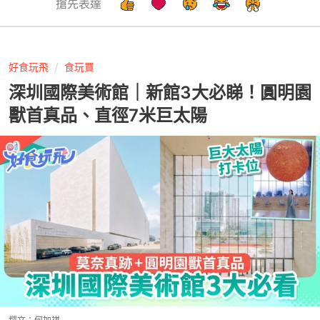
搶先表達
好食玩飛
食玩買
深圳國際美術館｜新館3大必睇！圓明園
獸首真品、直徑7米巨太陽