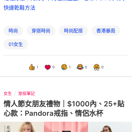
快速乾鞋方法
時尚
穿搭時尚
時尚配搭
香港暴雨
01女生
1
0
1
0
0
女生
穿搭筆記
情人節女朋友禮物｜$1000內、25+貼
心款：Pandora戒指、情侶水杯