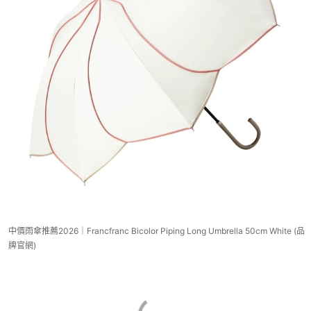
中價雨傘推薦2026｜Francfranc Bicolor Piping Long Umbrella 50cm White (品
牌官網)