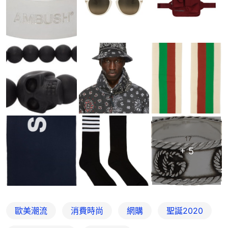
+
5
歐美潮流
消費時尚
網購
聖誕2020