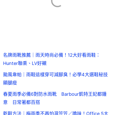
名牌雨靴推薦｜雨天時尚必備！12大好看雨鞋：
Hunter聯乘、LV好襯
颱風韋帕｜雨鞋這樣穿可減腳臭！必學4大選鞋秘技
顯腿瘦
春夏雨季必備6對防水雨靴 Barbour凱特王妃都鍾
意 日常著都百搭
乾鞋方法｜梅雨季不再怕濕笠笠／噏味！Office 5大