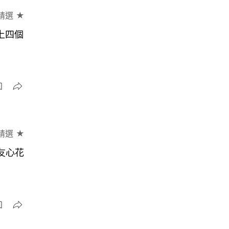
精選 ★
送上四個
精選 ★
友心花