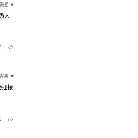
精選 ★
愚人
精選 ★
物迎接