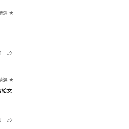
精選 ★
精選 ★
會給女