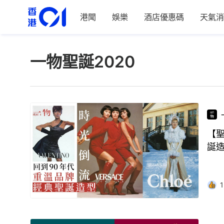
港聞
娛樂
酒店優惠碼
天氣消
一物聖誕2020
【聖
誕
1