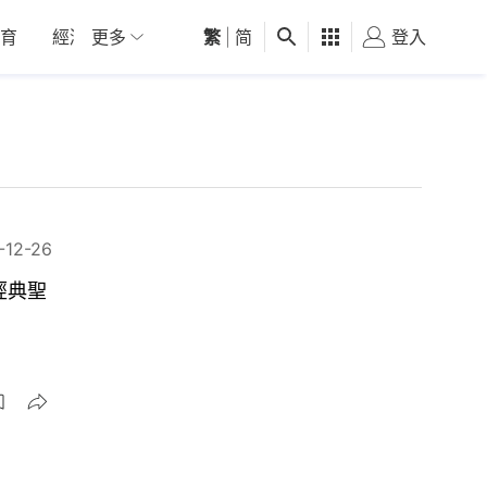
育
經濟
更多
01深圳
繁
觀點
|
简
健康
好食玩飛
登入
女
-12-26
經典聖