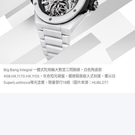
Big Bang Integral 一體式陀飛輪大教堂三問腕錶，白色陶瓷款
458.HX.1170.HX.YOS，灰色啞光錶盤，鍍銠緞面嵌入式刻度，覆以白
SuperLuminova螢光塗層，限量發行18枚（圖片來源：HUBLOT）