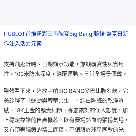
HUBLOT首推粉彩三色陶瓷Big Bang 腕錶 為夏日新
作注入活力元素
支持飛返計時、日期顯示功能，兼顧觀賞性與實用
性，100米防水深度，適配運動、日常全場景佩戴。
整體看下來，這枚宇舶BIG BANG麥巴比聯名款，完
美詮釋了「運動與奢華共生」。純白陶瓷的乾淨質
感、18K王金的顯貴細節、專屬鐫刻的個人態度，加
上穩定靠譜的自產機芯，既有賽場熱血的張揚氣場，
又有頂奢腕錶的精工底藴。不侷限於球星同款的光