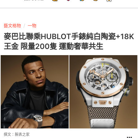
藝文格物
一物
麥巴比聯乘HUBLOT手錶純白陶瓷+18K
王金 限量200隻 運動奢華共生
撰文：
腕表之家