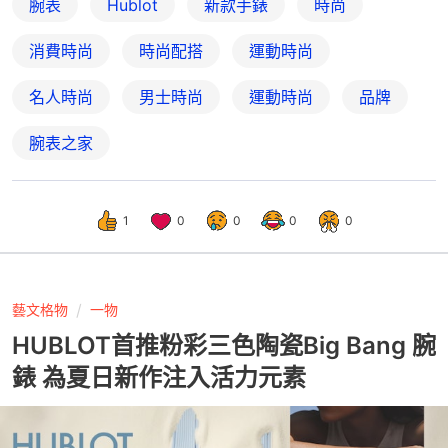
腕表
Hublot
新款手錶
時尚
消費時尚
時尚配搭
運動時尚
名人時尚
男士時尚
運動時尚
品牌
腕表之家
1
0
0
0
0
藝文格物
一物
HUBLOT首推粉彩三色陶瓷Big Bang 腕
錶 為夏日新作注入活力元素