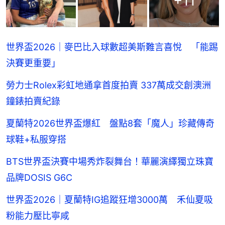
+
11
世界盃2026｜麥巴比入球數超美斯難言喜悅 「能踢
決賽更重要」
勞力士Rolex彩虹地通拿首度拍賣 337萬成交創澳洲
鐘錶拍賣紀錄
夏蘭特2026世界盃爆紅 盤點8套「魔人」珍藏傳奇
球鞋+私服穿搭
BTS世界盃決賽中場秀炸裂舞台！華麗演繹獨立珠寶
品牌DOSIS G6C
世界盃2026｜夏蘭特IG追蹤狂增3000萬 禾仙夏吸
粉能力壓比寧咸