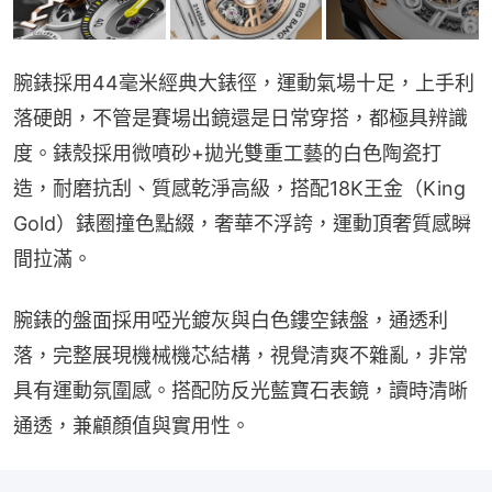
腕錶採用44毫米經典大錶徑，運動氣場十足，上手利
落硬朗，不管是賽場出鏡還是日常穿搭，都極具辨識
度。錶殼採用微噴砂+拋光雙重工藝的白色陶瓷打
造，耐磨抗刮、質感乾淨高級，搭配18K王金（King 
Gold）錶圈撞色點綴，奢華不浮誇，運動頂奢質感瞬
間拉滿。
腕錶的盤面採用啞光鍍灰與白色鏤空錶盤，通透利
落，完整展現機械機芯結構，視覺清爽不雜亂，非常
具有運動氛圍感。搭配防反光藍寶石表鏡，讀時清晰
通透，兼顧顏值與實用性。