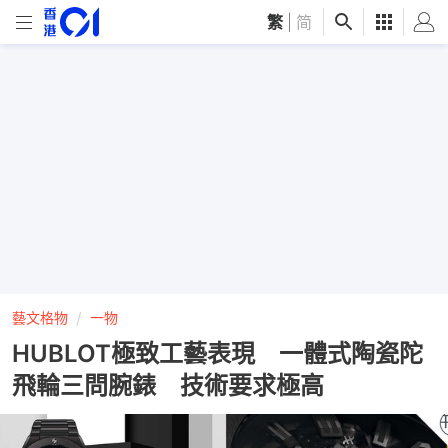
繁
|
简
藝文格物
一物
HUBLOT極致工藝表現 一體式陶瓷陀
飛輪三問腕錶 技術要求極高