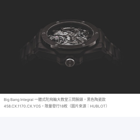
Big Bang Integral 一體式陀飛輪大教堂三問腕錶，黑色陶瓷款
458.CX.1170.CX.YOS，限量發行18枚（圖片來源：HUBLOT）