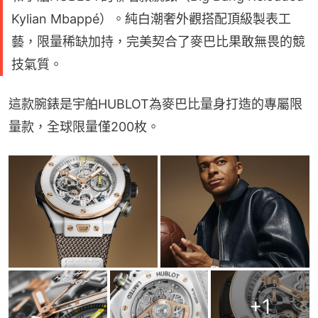
Kylian Mbappé）。純白潮奢外觀搭配頂級製表工
藝，限量稀缺加持，完美契合了麥巴比果敢無畏的競
技氣質。
這款腕錶是宇舶HUBLOT為麥巴比量身打造的專屬限
量款，全球限量僅200枚。
+
1