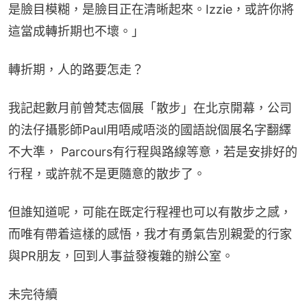
是臉目模糊，是臉目正在清晰起來。Izzie，或許你將
這當成轉折期也不壞。」
轉折期，人的路要怎走？
我記起數月前曾梵志個展「散步」在北京開幕，公司
的法仔攝影師Paul用唔咸唔淡的國語說個展名字翻繹
不大準， Parcours有行程與路線等意，若是安排好的
行程，或許就不是更隨意的散步了。
但誰知道呢，可能在既定行程裡也可以有散步之感，
而唯有帶着這樣的感悟，我才有勇氣告別親愛的行家
與PR朋友，回到人事益發複雜的辦公室。
未完待續