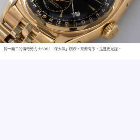
獨一無二的傳奇勞力士6062「保大帝」腕表，來源有序，是歷史見證。