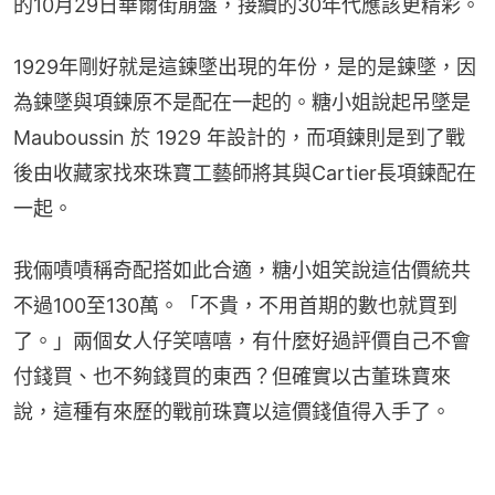
的10月29日華爾街崩盤，接續的30年代應該更精彩。
1929年剛好就是這鍊墜出現的年份，是的是鍊墜，因
為鍊墜與項鍊原不是配在一起的。糖小姐說起吊墜是
Mauboussin 於 1929 年設計的，而項鍊則是到了戰
後由收藏家找來珠寶工藝師將其與Cartier長項鍊配在
一起。
我倆嘖嘖稱奇配搭如此合適，糖小姐笑說這估價統共
不過100至130萬。「不貴，不用首期的數也就買到
了。」兩個女人仔笑嘻嘻，有什麼好過評價自己不會
付錢買、也不夠錢買的東西？但確實以古董珠寶來
說，這種有來歷的戰前珠寶以這價錢值得入手了。