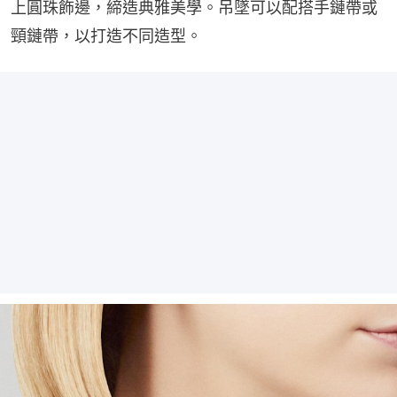
上圓珠飾邊，締造典雅美學。吊墜可以配搭手鏈帶或
頸鏈帶，以打造不同造型。