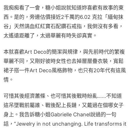
我痴痴看了一會，糖小姐說就知道妳喜歡有故事的東
西。是的，旁邊估價接近2千萬的6.02 克拉「緬甸抹
谷」天然鴿血紅紅寶石配鑽石戒指，我倒沒有多看，
太遙遠距離了，太過華麗有時失卻真實。
本就喜歡Art Deco的簡潔與規律，與先前時代的繁複
華麗不同，又剛好彼時女性也去掉層層疊衣裝，寬鬆
裙子搭一件Art Deco風格飾物，也只有20年代有這風
情。
可惜其後經濟蕭條、也可惜其後戰時紛亂……不知道
這吊墜戰前屬誰、戰後配上長鏈，又戴過在個哪女子
身上。我告訴糖小姐Gabrielle Chanel說過的一句
話，“Jewelry in not unchanging. Life transforms it 