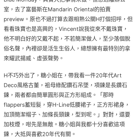
室，去了富藝斯在Mandarin Oriental的拍賣
preview。原也不過打算去跟相熟公關H打個招呼，但
看看珠寶也是高興的，Vincent說我從來不戴珠寶，
他不明白好的又戴不起，不若簡潔做人，至少落個脫
俗名聲，內裡卻是活生生俗人，總想擁有最特別的拿
來耀武揚威、虛張聲勢。
H不巧外出了，糖小姐在，帶我看一件20年代Art 
Deco風格古董，袓母綠配鑽石吊墜，項鍊是長鑽石
鍊，兩者都由簡單圓形與正方形組成。「那時
flappers蓄短髮，穿H-Line低腰裙子，正方形裙身，
加頂簡潔帽子、加條長頸鍊，型到呢。」對對，還要
加枝煙，咁先是無敵。糖小姐與我都十分喜歡這項
鍊，大抵與喜歡20年代有關。