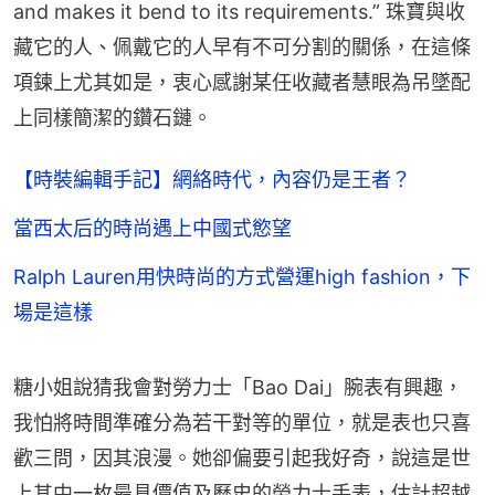
and makes it bend to its requirements.” 珠寶與收
藏它的人、佩戴它的人早有不可分割的關係，在這條
項鍊上尤其如是，衷心感謝某任收藏者慧眼為吊墜配
上同樣簡潔的鑽石鏈。
【時裝編輯手記】網絡時代，內容仍是王者？
當西太后的時尚遇上中國式慾望
Ralph Lauren用快時尚的方式營運high fashion，下
場是這樣
糖小姐說猜我會對勞力士「Bao Dai」腕表有興趣，
我怕將時間準確分為若干對等的單位，就是表也只喜
歡三問，因其浪漫。她卻偏要引起我好奇，說這是世
上其中一枚最具價值及歷史的勞力士手表，估計超越