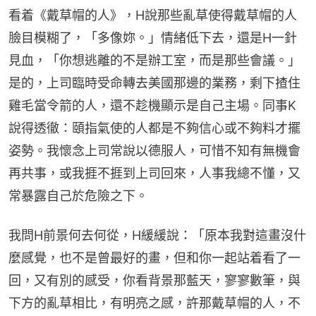
看着《戴草帽的人》，H說那些亂草使得戴草帽的人
臉目模糊了，「多像妳。」情緒低下去，還是H一針
見血，「你想逃離的不是辦工室，而是那些會議。」
是的，上司臨時受命轉去美國那邊的業務，剩下揸住
雞毛當令箭的人，還不趁機顯示是自己主場。同事K
說得透徹：頤指氣使的人都是不夠信心或不夠料才擺
姿勢。我懷念上司常說以德服人，可惜不知有無機會
再共事，或我捱不捱到上司回來，人事我總不懂，又
常暴露自己於危險之下。
我問H前景何去何從，H緩緩說：「原本我對這畫沒什
麼感覺，也不是曾最好的畫，但和你一起站着看了一
回，又有別的感受，你看背景那藍天，寥寥數筆，與
下方的亂草相比，有明亮之感，許那戴草帽的人，不