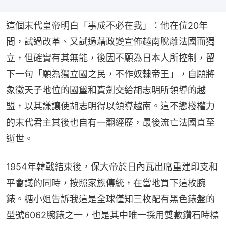
這個末代皇帝明白「事成不必在我」：他在位20年
間，試過改革、又試過藉政變宣佈越南脫離法國而獨
立，但確實有其無能，後因不願為日本人所控制，留
下一句「願為獨立國之民，不作奴隸帝王」，自願將
象徵天子地位的國璽和寶劍交給胡志明所領導的越
盟，以其謙讓使胡志明得以領導越南。這不戀棧權力
的末代君主其後也自有一翻經歷，最後流亡法國直至
逝世。
1954年韓戰結束後，保大帝於日內瓦出席重建印支和
平會議的同時，按照家族傳統，在當地買下這枚腕
錶。糖小姐告訴我這是全球僅知三枚配有黑色錶盤的
型號6062腕錶之一，也是其中唯一採用雙數鑽石時標