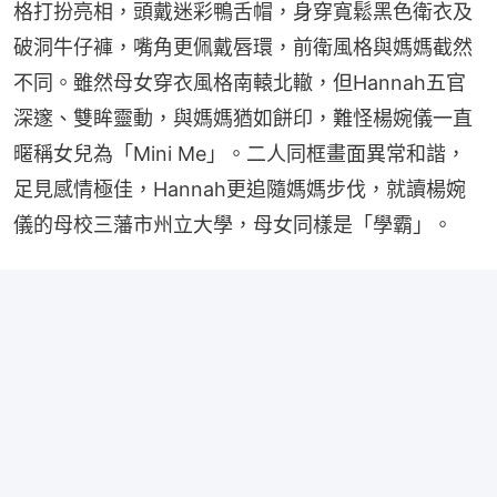
格打扮亮相，頭戴迷彩鴨舌帽，身穿寬鬆黑色衛衣及
破洞牛仔褲，嘴角更佩戴唇環，前衛風格與媽媽截然
不同。雖然母女穿衣風格南轅北轍，但Hannah五官
深邃、雙眸靈動，與媽媽猶如餅印，難怪楊婉儀一直
暱稱女兒為「Mini Me」。二人同框畫面異常和諧，
足見感情極佳，Hannah更追隨媽媽步伐，就讀楊婉
儀的母校三藩市州立大學，母女同樣是「學霸」。