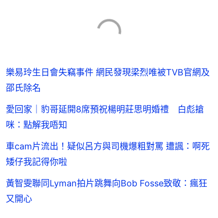
樂易玲生日會失竊事件 網民發現梁烈唯被TVB官網及
邵氏除名
愛回家｜豹哥延開8席預祝楊明莊思明婚禮 白彪搶
咪：點解我唔知
車cam片流出！疑似呂方與司機爆粗對罵 遭諷：啊死
矮仔我記得你啦
黃智雯聯同Lyman拍片跳舞向Bob Fosse致敬：瘋狂
又開心