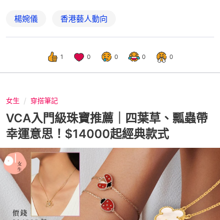
楊婉儀
香港藝人動向
1
0
0
0
0
女生
穿搭筆記
VCA入門級珠寶推薦｜四葉草、瓢蟲帶
幸運意思！$14000起經典款式