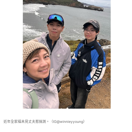
近年全家福未見丈夫惹揣測。（IG@winnieyyoung）