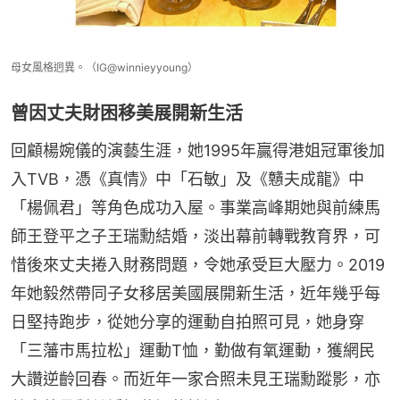
母女風格迥異。（IG@winnieyyoung）
曾因丈夫財困移美展開新生活
回顧楊婉儀的演藝生涯，她1995年贏得港姐冠軍後加
入TVB，憑《真情》中「石敏」及《戇夫成龍》中
「楊佩君」等角色成功入屋。事業高峰期她與前練馬
師王登平之子王瑞勳結婚，淡出幕前轉戰教育界，可
惜後來丈夫捲入財務問題，令她承受巨大壓力。2019
年她毅然帶同子女移居美國展開新生活，近年幾乎每
日堅持跑步，從她分享的運動自拍照可見，她身穿
「三藩市馬拉松」運動T恤，勤做有氧運動，獲網民
大讚逆齡回春。而近年一家合照未見王瑞勳蹤影，亦