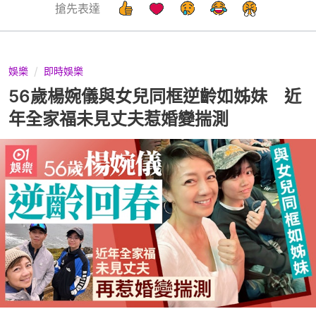
搶先表達
娛樂
即時娛樂
56歲楊婉儀與女兒同框逆齡如姊妹 近
年全家福未見丈夫惹婚變揣測