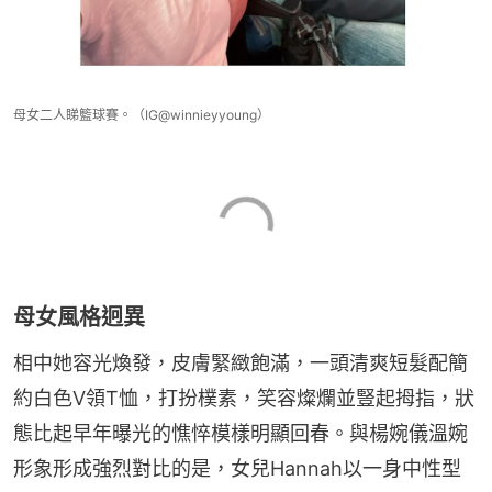
母女二人睇籃球賽。（IG@winnieyyoung）
母女風格迥異
相中她容光煥發，皮膚緊緻飽滿，一頭清爽短髮配簡
約白色V領T恤，打扮樸素，笑容燦爛並豎起拇指，狀
態比起早年曝光的憔悴模樣明顯回春。與楊婉儀溫婉
形象形成強烈對比的是，女兒Hannah以一身中性型