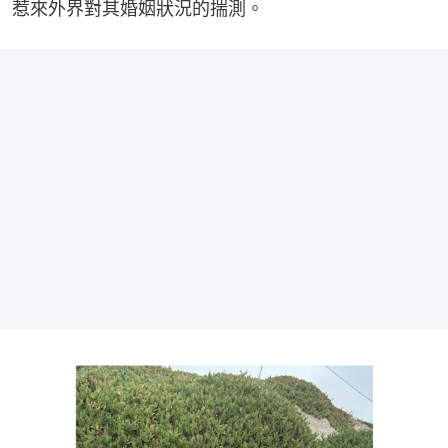
惹來外界對其婚姻狀況的揣測。