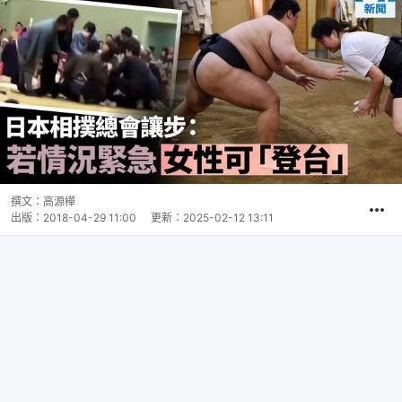
撰文：
高源樺
出版：
2018-04-29 11:00
更新：
2025-02-12 13:11