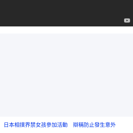
日本相撲界禁女孩參加活動 辯稱防止發生意外