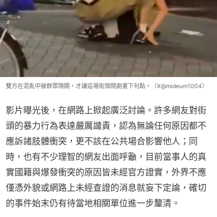
雙方在混亂中被群眾隔開，才讓這場街頭鬧劇畫下句點。（X@mideum1004）
影片曝光後，在網路上掀起廣泛討論。許多網友對街
頭的暴力行為表達嚴厲譴責，認為無論任何原因都不
應訴諸肢體衝突，更不該在公共場合影響他人；同
時，也有不少理智的網友出面呼籲，目前當事人的真
實國籍與爆發衝突的原因皆未經官方證實，外界不應
僅憑外貌或網路上未經查證的消息就妄下定論，確切
的事件始末仍有待當地相關單位進一步釐清。