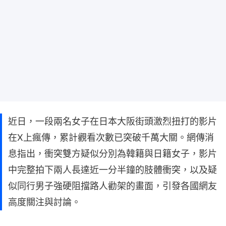
近日，一段兩名女子在日本大阪街頭激烈扭打的影片
在X上瘋傳，累計觀看次數已突破千萬大關。網傳消
息指出，衝突雙方疑似分別為韓籍與日籍女子，影片
中完整拍下兩人長達近一分半鐘的肢體衝突，以及疑
似同行男子強硬阻擋路人勸架的畫面，引發各國網友
高度關注與討論。