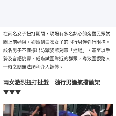
在兩名女子扭打期間，現場有多名熱心的旁觀民眾試
圖上前勸阻，卻遭到白衣女子的同行男伴強行阻擋。
該名男子不僅擺出防禦姿態刻意「控場」，甚至以手
勢及言語挑釁、威嚇試圖靠近的群眾，導致圍觀路人
一時之間無法順利介入調停。
兩女激烈扭打扯髮 隨行男護航擋勸架
▼▼▼