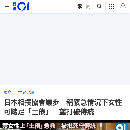
繁
|
简
國際
世界專題
日本相撲協會讓步 稱緊急情況下女性
可踏足「土俵」 望打破傳統