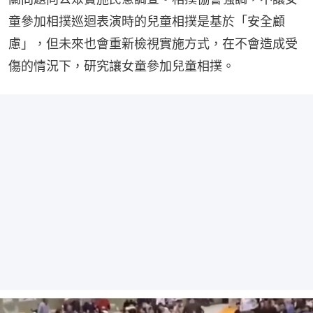
童參加相撲巡迴表演時的兒童相撲是基於「安全顧
慮」，但未來也會重新檢視實施方式，在不會造成受
傷的情況下，研究讓女童參加兒童相撲。